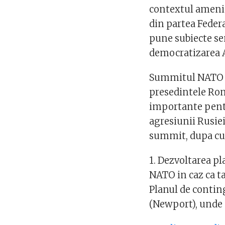
contextul amenin
din partea Federa
pune subiecte se
democratizarea A
Summitul NATO ar
presedintele Roma
importante pentru
agresiunii Rusie
summit, dupa c
1. Dezvoltarea pl
NATO in caz ca t
Planul de contin
(Newport), unde 