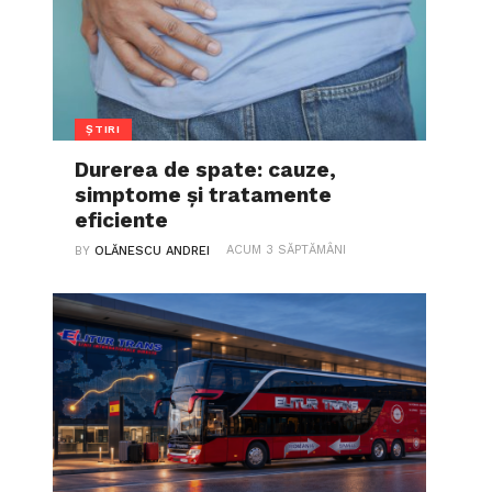
ȘTIRI
Durerea de spate: cauze,
simptome și tratamente
eficiente
ACUM 3 SĂPTĂMÂNI
BY
OLĂNESCU ANDREI