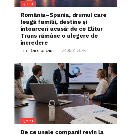
ȘTIRI
România–Spania, drumul care
leagă familii, destine și
întoarceri acasă: de ce Elitur
Trans rămâne o alegere de
încredere
ACUM O LUNĂ
BY
OLĂNESCU ANDREI
ȘTIRI
De ce unele companii revin la