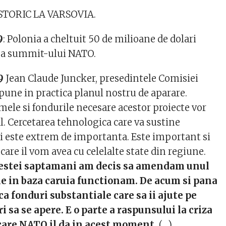
TORIC LA VARSOVIA.
9
: Polonia a cheltuit 50 de milioane de dolari
ea summit-ului NATO.
9
Jean Claude Juncker, presedintele Comisiei
une in practica planul nostru de aparare.
amele si fondurile necesare acestor proiecte vor
al. Cercetarea tehnologica care va sustine
ii este extrem de importanta. Este important si
care il vom avea cu celelalte state din regiune.
cestei saptamani am decis sa amendam unul
 in baza caruia functionam. De acum si pana
a fonduri substantiale care sa ii ajute pe
i sa se apere. E o parte a raspunsului la criza
 care NATO il da in acest moment.
(…)