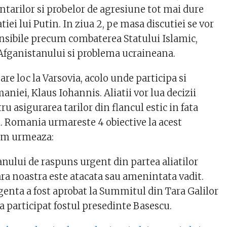
tarilor si probelor de agresiune tot mai dure
tiei lui Putin. In ziua 2, pe masa discutiei se vor
nsibile precum combaterea Statului Islamic,
fganistanului si problema ucraineana.
e loc la Varsovia, acolo unde participa si
niei, Klaus Iohannis. Aliatii vor lua decizii
 asigurarea tarilor din flancul estic in fata
i. Romania urmareste 4 obiective la acest
um urmeaza:
anului de raspuns urgent din partea aliatilor
ara noastra este atacata sau amenintata vadit.
genta a fost aprobat la Summitul din Tara Galilor
a participat fostul presedinte Basescu.