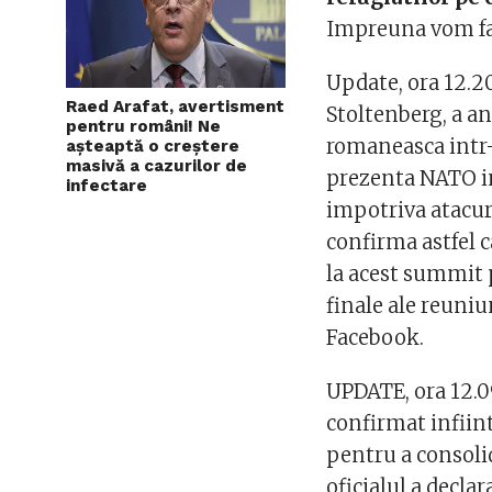
Impreuna vom fac
Update, ora 12.20
Raed Arafat, avertisment
Stoltenberg, a a
pentru români! Ne
romaneasca intr-
așteaptă o creștere
masivă a cazurilor de
prezenta NATO in
infectare
impotriva atacuri
confirma astfel c
la acest summit 
finale ale reuniu
Facebook.
UPDATE, ora 12.09
confirmat infiin
pentru a consolid
oficialul a decla