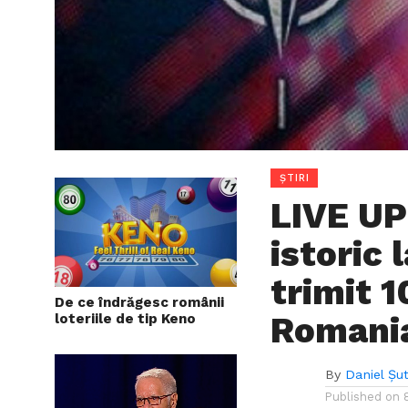
ȘTIRI
LIVE U
istoric
trimit 1
De ce îndrăgesc românii
Romani
loteriile de tip Keno
By
Daniel Șu
Published on