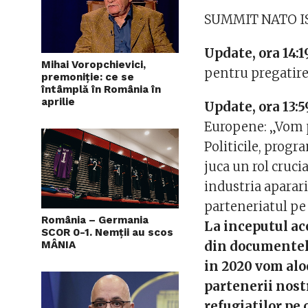
SUMMIT NATO IS
Update, ora 14:1
Mihai Voropchievici,
pentru pregatir
premoniție: ce se
întâmplă în România în
aprilie
Update, ora 13:5
Europene: „Vom p
Politicile, progr
juca un rol cruci
industria aparar
parteneriatul pe 
România – Germania
La inceputul a
SCOR 0-1. Nemții au scos
MÂNIA
din documentele
in 2020 vom aloc
partenerii nostr
refugiatilor pe