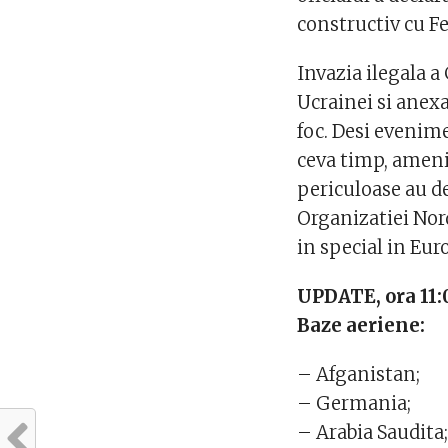
constructiv cu F
Invazia ilegala a
Ucrainei si anex
foc. Desi evenim
ceva timp, amenin
periculoase au d
Organizatiei Nor
in special in Euro
UPDATE, ora 11:
Baze aeriene:
– Afganistan;
– Germania;
– Arabia Saudita