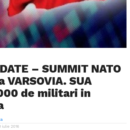
PDATE – SUMMIT NATO
 la VARSOVIA. SUA
000 de militari in
a
ta
8 iulie 2016