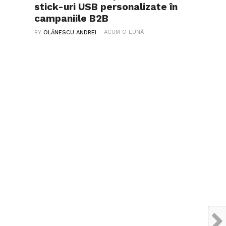
stick-uri USB personalizate în
campaniile B2B
ACUM O LUNĂ
BY
OLĂNESCU ANDREI