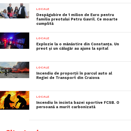
LOCALE
Despăgubire de 1 milion de Euro pentru
familia preotului Petru Gavril. Ce moarte
cumplită
LOCALE
Explozie la o mănăstire din Constanța. Un
preot și un călugăr au ajuns la spital
LOCALE
Incendiu de proporții în parcul auto al
Regiei de Transport din Craiova
LOCALE
Incendiu în incinta bazei sportive FCSB. O
persoană a murit carbonizată