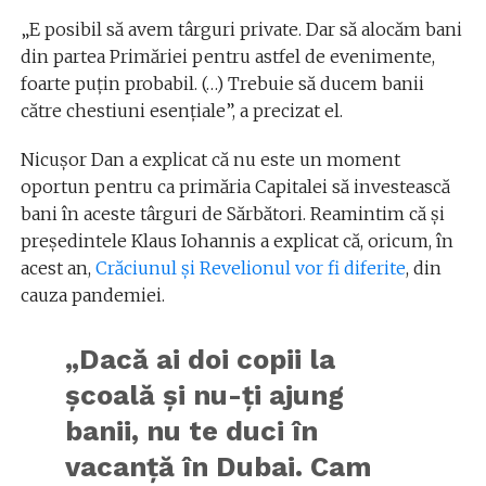
„E posibil să avem târguri private. Dar să alocăm bani
din partea Primăriei pentru astfel de evenimente,
foarte puţin probabil. (…) Trebuie să ducem banii
către chestiuni esenţiale”, a precizat el.
Nicuşor Dan a explicat că nu este un moment
oportun pentru ca primăria Capitalei să investească
bani în aceste târguri de Sărbători. Reamintim că și
președintele Klaus Iohannis a explicat că, oricum, în
acest an,
Crăciunul și Revelionul vor fi diferite
, din
cauza pandemiei.
„Dacă ai doi copii la
şcoală şi nu-ţi ajung
banii, nu te duci în
vacanţă în Dubai. Cam