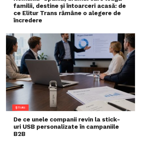
familii, destine și întoarceri acasă: de
ce Elitur Trans rămâne o alegere de
încredere
ȘTIRI
De ce unele companii revin la stick-
uri USB personalizate în campaniile
B2B