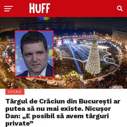
LOCALE
Târgul de Crăciun din București ar
putea să nu mai existe. Nicuşor
Dan: „E posibil să avem târguri
private”