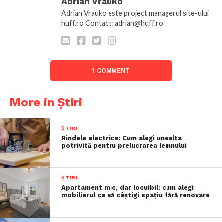
Adrian Vrauko
Adrian Vrauko este project managerul site-ului
huff.ro Contact: adrian@huff.ro
1 COMMENT
More in Știri
ȘTIRI
Rindele electrice: Cum alegi unealta
potrivită pentru prelucrarea lemnului
ȘTIRI
Apartament mic, dar locuibil: cum alegi
mobilierul ca să câștigi spațiu fără renovare