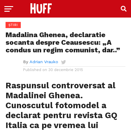
ȘTIRI
Madalina Ghenea, declaratie
socanta despre Ceausescu: „A
condus un regim comunist, dar..”
By
Adrian Vrauko
Published on
30 decembrie 2015
Raspunsul controversat al
Madalinei Ghenea.
Cunoscutul fotomodel a
declarat pentru revista GQ
Italia ca pe vremea lui