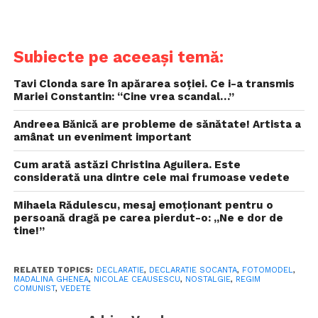
Subiecte pe aceeași temă:
Tavi Clonda sare în apărarea soției. Ce i-a transmis
Mariei Constantin: “Cine vrea scandal…”
Andreea Bănică are probleme de sănătate! Artista a
amânat un eveniment important
Cum arată astăzi Christina Aguilera. Este
considerată una dintre cele mai frumoase vedete
Mihaela Rădulescu, mesaj emoționant pentru o
persoană dragă pe carea pierdut-o: „Ne e dor de
tine!”
RELATED TOPICS:
DECLARATIE
,
DECLARATIE SOCANTA
,
FOTOMODEL
,
MADALINA GHENEA
,
NICOLAE CEAUSESCU
,
NOSTALGIE
,
REGIM
COMUNIST
,
VEDETE