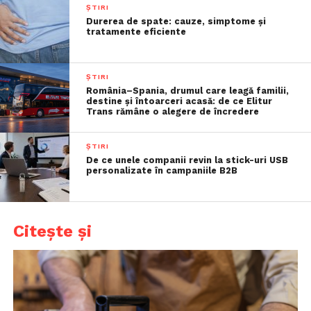
ȘTIRI
Durerea de spate: cauze, simptome și
tratamente eficiente
ȘTIRI
România–Spania, drumul care leagă familii,
destine și întoarceri acasă: de ce Elitur
Trans rămâne o alegere de încredere
ȘTIRI
De ce unele companii revin la stick-uri USB
personalizate în campaniile B2B
Citește și