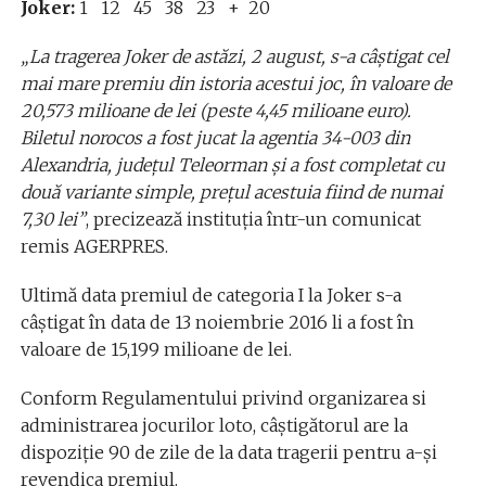
Joker:
1 12 45 38 23 + 20
„La tragerea Joker de astăzi, 2 august, s-a câştigat cel
mai mare premiu din istoria acestui joc, în valoare de
20,573 milioane de lei (peste 4,45 milioane euro).
Biletul norocos a fost jucat la agentia 34-003 din
Alexandria, judeţul Teleorman şi a fost completat cu
două variante simple, preţul acestuia fiind de numai
7,30 lei”
, precizează instituţia într-un comunicat
remis AGERPRES.
Ultimă data premiul de categoria I la Joker s-a
câştigat în data de 13 noiembrie 2016 li a fost în
valoare de 15,199 milioane de lei.
Conform Regulamentului privind organizarea si
administrarea jocurilor loto, câştigătorul are la
dispoziţie 90 de zile de la data tragerii pentru a-şi
revendica premiul.