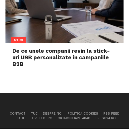
ȘTIRI
De ce unele companii revin la stick-
uri USB personalizate în campaniile
B2B
CONTACT
TUC
DESPRE NOI
POLITICĂ COOKIES
RSS FEED
UTILE
LIVETEXT.RO
OK IMOBILIARE ARAD
FRESH24.RO