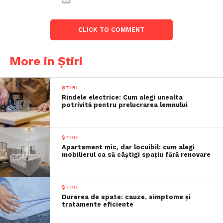
CLICK TO COMMENT
More in Știri
ȘTIRI
Rindele electrice: Cum alegi unealta
potrivită pentru prelucrarea lemnului
ȘTIRI
Apartament mic, dar locuibil: cum alegi
mobilierul ca să câștigi spațiu fără renovare
ȘTIRI
Durerea de spate: cauze, simptome și
tratamente eficiente