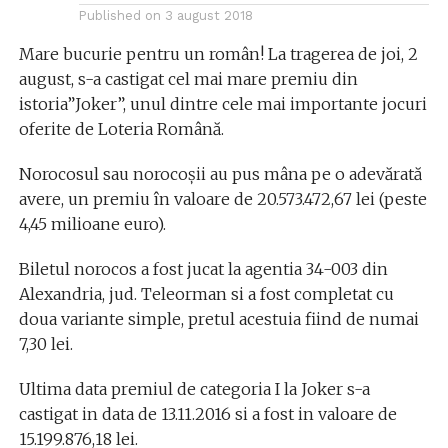
Published on
3 august 2018
Mare bucurie pentru un român! La tragerea de joi, 2
august, s-a castigat cel mai mare premiu din
istoria”Joker”, unul dintre cele mai importante jocuri
oferite de Loteria Română.
Norocosul sau norocoșii au pus mâna pe o adevărată
avere, un premiu în valoare de 20.573.472,67 lei (peste
4,45 milioane euro).
Biletul norocos a fost jucat la agentia 34-003 din
Alexandria, jud. Teleorman si a fost completat cu
doua variante simple, pretul acestuia fiind de numai
7,30 lei.
Ultima data premiul de categoria I la Joker s-a
castigat in data de 13.11.2016 si a fost in valoare de
15.199.876,18 lei.