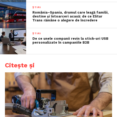
ȘTIRI
România–Spania, drumul care leagă familii,
destine și întoarceri acasă: de ce Elitur
Trans rămâne o alegere de încredere
ȘTIRI
De ce unele companii revin la stick-uri USB
personalizate în campaniile B2B
Citește și