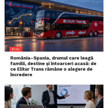
ȘTIRI
România–Spania, drumul care leagă
familii, destine și întoarceri acasă: de
ce Elitur Trans rămâne o alegere de
încredere