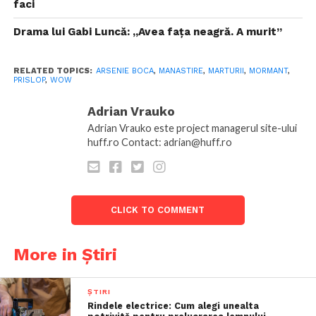
faci
Drama lui Gabi Luncă: „Avea faţa neagră. A murit”
RELATED TOPICS:
ARSENIE BOCA
,
MANASTIRE
,
MARTURII
,
MORMANT
,
PRISLOP
,
WOW
Adrian Vrauko
Adrian Vrauko este project managerul site-ului
huff.ro Contact: adrian@huff.ro
CLICK TO COMMENT
More in Știri
ȘTIRI
Rindele electrice: Cum alegi unealta