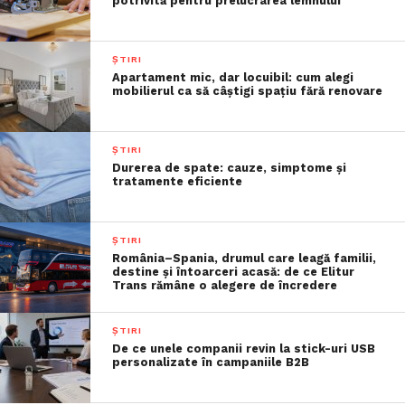
potrivită pentru prelucrarea lemnului
ȘTIRI
Apartament mic, dar locuibil: cum alegi
mobilierul ca să câștigi spațiu fără renovare
ȘTIRI
Durerea de spate: cauze, simptome și
tratamente eficiente
ȘTIRI
România–Spania, drumul care leagă familii,
destine și întoarceri acasă: de ce Elitur
Trans rămâne o alegere de încredere
ȘTIRI
De ce unele companii revin la stick-uri USB
personalizate în campaniile B2B