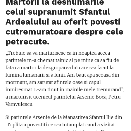
Martorii la deshumarile
celui supranumit Sfantul
Ardealului au oferit povesti
cutremuratoare despre cele
petrecute.
„Trebuie sa va marturisesc ca in noaptea aceea
parintele m-a chemat tainic si pe mine ca sa fiu de
fata ca martor la dezgroparea lui care s-a facut la
lumina lumanarii si a lunii. Am baut apa scoasa din
mormant, am sarutat sfintele oase si capul
inmiresmat. L-am tinut in mainile mele tremurand”,
a marturisit ucenicul parintelui Arsenie Boca, Petru
Vamvulescu.
Si parintele Arsenie de la Manastirea Sfantul Ilie din
Toplita a povestiti ce s-a intamplat cand a vizitat