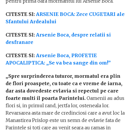
pentru prima oara mormantul lui Arsenie Boca.
CITESTE SI:
ARSENIE BOCA: Zece CUGETARI ale
Sfantului Ardealului
CITESTE SI:
Arsenie Boca, despre relatii si
desfranare
CITESTE SI:
Arsenie Boca, PROFETIE
APOCALIPTICA: „Se va bea sange din om!”
„Spre surprinderea tuturor, mormatul era plin
de flori proaspete, cu toate ca e vreme de iarna,
dar asta dovedeste evlavia si repectul pe care
foarte multi il poarta Parintelui.
Oamenii au adus
flori si, in primul rand, jertfa lor, osteneala lor.
Revarsarea asta mare de credinciosi care a avut loc la
Manastirea Prislop este un semn de evlavie fata de
Parintele si toti care au venit seara au ramas in