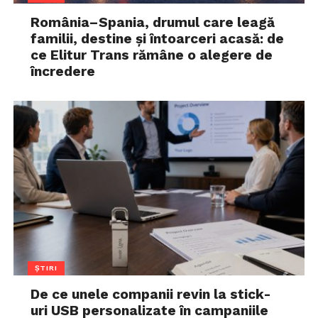
România–Spania, drumul care leagă
familii, destine și întoarceri acasă: de
ce Elitur Trans rămâne o alegere de
încredere
ȘTIRI
De ce unele companii revin la stick-
uri USB personalizate în campaniile