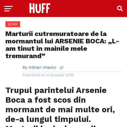
ȘTIRI
Marturii cutremuratoare de la
mormantul lui ARSENIE BOCA: „L-
am tinut in mainile mele
tremurand”
By
Adrian Vrauko
Published on
9 ianuarie 2016
Trupul parintelui Arsenie
Boca a fost scos din
mormant de mai multe ori,
de-a lungul timpului.