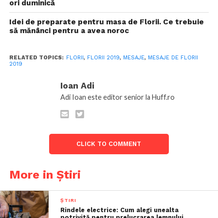
ori duminică
Idei de preparate pentru masa de Florii. Ce trebuie
să mănânci pentru a avea noroc
RELATED TOPICS:
FLORII
,
FLORII 2019
,
MESAJE
,
MESAJE DE FLORII
2019
Ioan Adi
Adi Ioan este editor senior la Huff.ro
CLICK TO COMMENT
More in Știri
ȘTIRI
Rindele electrice: Cum alegi unealta
potrivită pentru prelucrarea lemnului