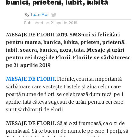
bunici, prieteni, iubit, iubită
By
Ioan Adi
Published on
21 aprilie 2019
MESAJE DE FLORII 2019. SMS-uri si felicitări
pentru mama, bunica, iubita, prieten, prietenă,
iubit, soacra, bunica, nora, tata. Mesaje și urări
pentru cei dragi de Florii. Floriile se sărbătoresc
pe 21 aprilie 2019
MESAJE DE FLORII
.
Floriile, cea mai importantă
sărbătoare care vesteşte Paştele şi ziua celor care
poartă nume de flori, se celebrează duminică, pe 1
aprilie. Iată câteva sugestii de urări pentru cei care
sunt sărbătoriţi de Florii.
MESAJE DE FLORII.
Să ai o zi frumoasă, ca o zi de
primăvară. Să te bucuri de numele pe care-l porţi, să