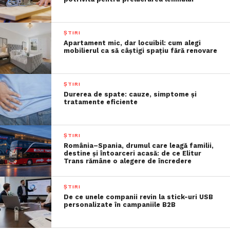
ȘTIRI
Apartament mic, dar locuibil: cum alegi
mobilierul ca să câștigi spațiu fără renovare
ȘTIRI
Durerea de spate: cauze, simptome și
tratamente eficiente
ȘTIRI
România–Spania, drumul care leagă familii,
destine și întoarceri acasă: de ce Elitur
Trans rămâne o alegere de încredere
ȘTIRI
De ce unele companii revin la stick-uri USB
personalizate în campaniile B2B