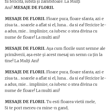
fii fericită, iubită şi zâmbitoare. La Mulţi
Ani!
MESAJE DE FLORII.
MESAJE DE FLORII.
Floare pura, floare sfanta, azi e
ziua ta… soarele a aflat si el, luna… da si ea! Fericire le-
a adus, mie… implinire, ca iubesc o stea divina cu
nume de floare! La multi ani!
MESAJE DE FLORII.
Aşa cum florile sunt semne ale
primăverii, aşa este şi acest mesaj un semn ca ţin la
tine! La Mulţi Ani!
MESAJE DE FLORII.
Floare pura, floare sfanta, azi e
ziua ta… soarele a aflat si el, luna… da si ea! Fericire le-
a adus, mie… implinire, ca iubesc o stea divina cu
nume de floare! La multi ani!
MESAJE DE FLORII.
Tu esti floarea vietii mele,
Si te port mereu cu mine-n gand,