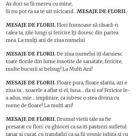
As dori sa fii mereu cu mine,
Si nu pot ca sa te uit nicicand…
MESAJE DE FLORII.
MESAJE DE FLORII.
Flori frumoase să răsară-n
calea ta, zile lungi şi fericire îţi doresc din partea
mea. La mulţi ani de ziua numelui
MESAJE DE FLORII.
De ziua numelui iti daruiesc
toate florile din lume insotite de sanatate, fericire,
multe bucurii si belsug! La Multi Ani!
MESAJE DE FLORII.
Floare pura, floare sfanta, azi e
ziua ta… soarele a aflat si el, luna… da si ea! Fericire le-
a adus, mie… implinire, ca iubesc o stea divina cu
nume de floare! La multi ani!
MESAJE DE FLORII.
Drumul vietii tale sa fie
presarat cu flori: cu ghiocei ca sa iti pastrezi sufletul
tanar si curat, cu trandafiri ca sa fii vesnic iubita si cu