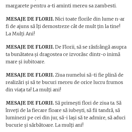
margarete pentru a-ti aminti mereu sa zambesti.
MESAJE DE FLORII.
Nici toate florile din lume n-ar
fi de ajuns să îţi demostreze cât de mult ţin la tine!
La Mulţi Ani!
MESAJE DE FLORII.
De Florii, să se răsfrângă asupra
ta bunătatea şi dragostea ce izvorăsc dintr-o inimă
mare şi iubitoare.
MESAJE DE FLORII.
Ziua numelui să-ti fie plină de
realizări şi să te bucuri mereu de orice lucru frumos
din viaţa ta! La mulţi ani!
MESAJE DE FLORII.
Să primeşti flori de ziua ta. Să
înveţi de la fiecare floare să iubeşti, să fii tandră, să
luminezi pe cei din jur, să-i laşi să te admire, să aduci
bucurie şi sărbătoare. La mulţi ani!