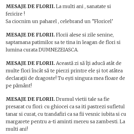
MESAJE DE FLORII.
La multi ani , sanatate si
fericire !
Sa ciocnim un paharel , celebrand un ”Floricel’
MESAJE DE FLORII.
Florii alese si zile senine,
saptamana patimilor sa te tina in leagan de flori si
lumina curata DUMNEZEIASCA.
MESAJE DE FLORII.
Această zi să îţi aducă atât de
multe flori încât să te pierzi printre ele şi tot atâtea
declaraţii de dragoste! Tu eşti singura mea floare de
pe pământ!
MESAJE DE FLORII.
Drumul vietii tale sa fie
presarat cu flori: cu ghiocei ca sa iti pastrezi sufletul
tanar si curat, cu trandafiri ca sa fii vesnic iubita si cu
margarete pentru a-ti aminti mereu sa zambesti. La
multi ani!