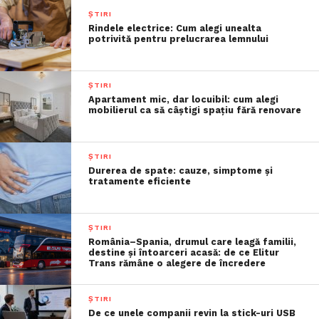
ȘTIRI
Rindele electrice: Cum alegi unealta
potrivită pentru prelucrarea lemnului
ȘTIRI
Apartament mic, dar locuibil: cum alegi
mobilierul ca să câștigi spațiu fără renovare
ȘTIRI
Durerea de spate: cauze, simptome și
tratamente eficiente
ȘTIRI
România–Spania, drumul care leagă familii,
destine și întoarceri acasă: de ce Elitur
Trans rămâne o alegere de încredere
ȘTIRI
De ce unele companii revin la stick-uri USB