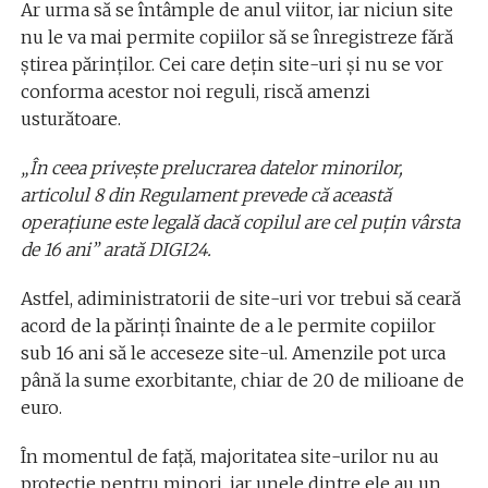
Ar urma să se întâmple de anul viitor, iar niciun site
nu le va mai permite copiilor să se înregistreze fără
știrea părinților. Cei care dețin site-uri și nu se vor
conforma acestor noi reguli, riscă amenzi
usturătoare.
„În ceea priveşte prelucrarea datelor minorilor,
articolul 8 din Regulament prevede că această
operaţiune este legală dacă copilul are cel puţin vârsta
de 16 ani” arată DIGI24.
Astfel, adiministratorii de site-uri vor trebui să ceară
acord de la părinți înainte de a le permite copiilor
sub 16 ani să le acceseze site-ul. Amenzile pot urca
până la sume exorbitante, chiar de 20 de milioane de
euro.
În momentul de față, majoritatea site-urilor nu au
protecție pentru minori, iar unele dintre ele au un