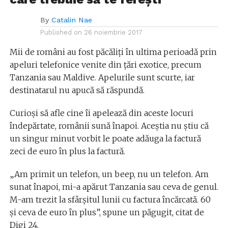
By
Catalin Nae
Published on
26 noiembrie 2017
Mii de români au fost păcăliți în ultima perioadă prin
apeluri telefonice venite din țări exotice, precum
Tanzania sau Maldive. Apelurile sunt scurte, iar
destinatarul nu apucă să răspundă.
Curioși să afle cine îi apelează din aceste locuri
îndepărtate, românii sună înapoi. Aceștia nu știu că
un singur minut vorbit le poate adăuga la factură
zeci de euro în plus la factură.
„Am primit un telefon, un beep, nu un telefon. Am
sunat înapoi, mi-a apărut Tanzania sau ceva de genul.
M-am trezit la sfârşitul lunii cu factura încărcată. 60
şi ceva de euro în plus”, spune un păgugit, citat de
Digi 24.