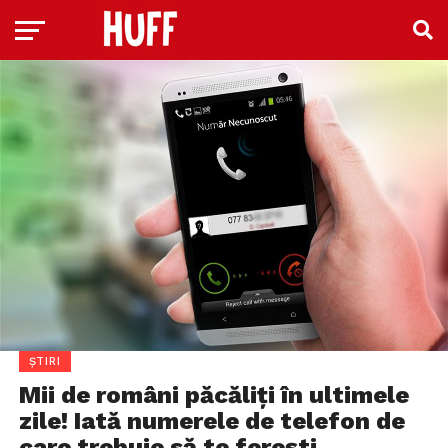
ȘTIRI
Mii de români păcăliți în ultimele
zile! Iată numerele de telefon de
care trebuie să te ferești