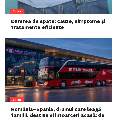
ȘTIRI
Durerea de spate: cauze, simptome și
tratamente eficiente
ȘTIRI
România–Spania, drumul care leagă
familii, destine și întoarceri acasă: de