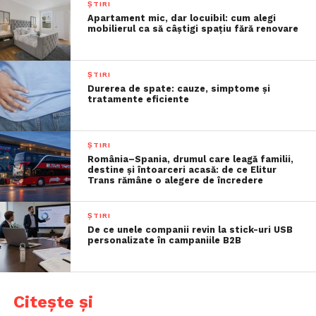
ȘTIRI
Apartament mic, dar locuibil: cum alegi
mobilierul ca să câștigi spațiu fără renovare
ȘTIRI
Durerea de spate: cauze, simptome și
tratamente eficiente
ȘTIRI
România–Spania, drumul care leagă familii,
destine și întoarceri acasă: de ce Elitur
Trans rămâne o alegere de încredere
ȘTIRI
De ce unele companii revin la stick-uri USB
personalizate în campaniile B2B
Citește și