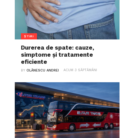
ȘTIRI
Durerea de spate: cauze,
simptome și tratamente
eficiente
ACUM 3 SĂPTĂMÂNI
BY
OLĂNESCU ANDREI