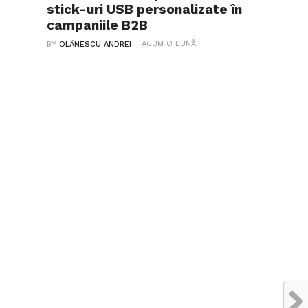
stick-uri USB personalizate în
campaniile B2B
ACUM O LUNĂ
BY
OLĂNESCU ANDREI