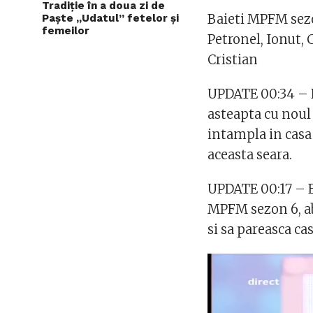
Tradiție în a doua zi de
Baieti MPFM sezo
Paște „Udatul” fetelor și
femeilor
Petronel, Ionut, 
Cristian
UPDATE 00:34 – L
asteapta cu noul 
intampla in cas
aceasta seara.
UPDATE 00:17 – Em
MPFM sezon 6, ab
si sa pareasca c