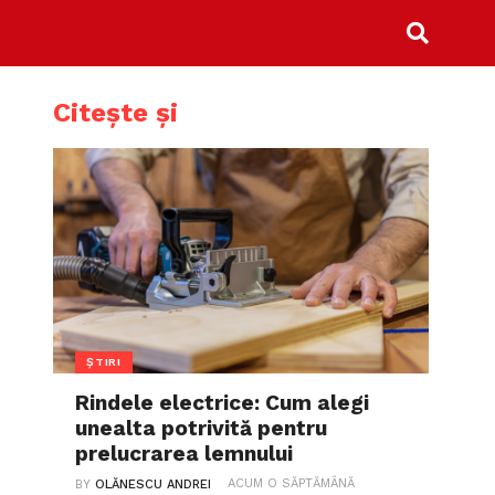
Citește și
ȘTIRI
Rindele electrice: Cum alegi
unealta potrivită pentru
prelucrarea lemnului
ACUM O SĂPTĂMÂNĂ
BY
OLĂNESCU ANDREI