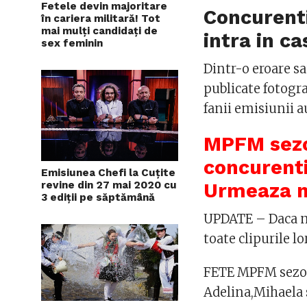
Fetele devin majoritare
Concurenti
în cariera militară! Tot
mai mulți candidați de
intra in c
sex feminin
Dintr-o eroare sa
publicate fotogra
fanii emisiunii a
MPFM sezon
concurenti
Emisiunea Chefi la Cuțite
revine din 27 mai 2020 cu
Urmeaza n
3 ediții pe săptămână
UPDATE – Daca n
toate clipurile l
FETE MPFM sezon 
Adelina,Mihaela 