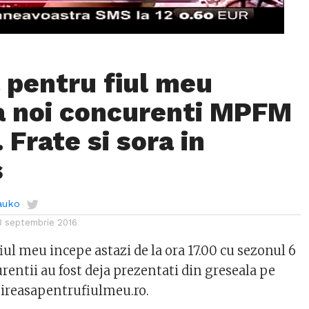
 pentru fiul meu
a noi concurenti MPFM
 Frate si sora in
s
auko
3 septembrie 2016
ul meu incepe astazi de la ora 17.00 cu sezonul 6
entii au fost deja prezentati din greseala pe
mireasapentrufiulmeu.ro.