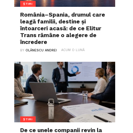
ȘTIRI
România–Spania, drumul care
leagă familii, destine și
întoarceri acasă: de ce Elitur
Trans rămâne o alegere de
încredere
ACUM O LUNĂ
BY
OLĂNESCU ANDREI
ȘTIRI
De ce unele companii revin la