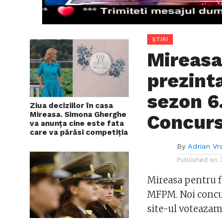
ȘTIRI
Mireasa
prezint
sezon 6.
Ziua deciziilor în casa
Mireasa. Simona Gherghe
Concur
va anunța cine este fata
care va părăsi competiția
By
Adrian Vr
Published on
Mireasa pentru fi
MFPM. Noi concur
site-ul voteaza