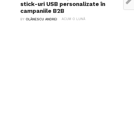
stick-uri USB personalizate în
campaniile B2B
ACUM O LUNĂ
BY
OLĂNESCU ANDREI