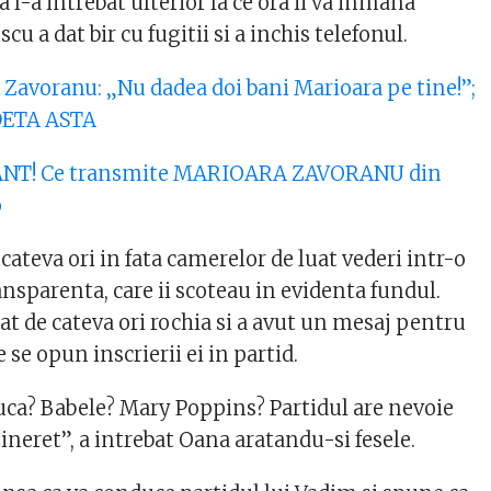
a l-a intrebat ulterior la ce ora ii va inmana
scu a dat bir cu fugitii si a inchis telefonul.
 Zavoranu: „Nu dadea doi bani Marioara pe tine!”;
DETA ASTA
CANT! Ce transmite MARIOARA ZAVORANU din
o
 cateva ori in fata camerelor de luat vederi intr-o
nsparenta, care ii scoteau in evidenta fundul.
cat de cateva ori rochia si a avut un mesaj pentru
 se opun inscrierii ei in partid.
uca? Babele? Mary Poppins? Partidul are nevoie
tineret”, a intrebat Oana aratandu-si fesele.