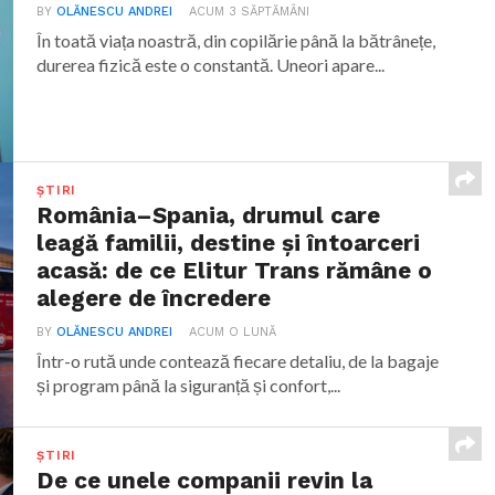
BY
OLĂNESCU ANDREI
ACUM 3 SĂPTĂMÂNI
În toată viața noastră, din copilărie până la bătrânețe,
durerea fizică este o constantă. Uneori apare...
ȘTIRI
România–Spania, drumul care
leagă familii, destine și întoarceri
acasă: de ce Elitur Trans rămâne o
alegere de încredere
BY
OLĂNESCU ANDREI
ACUM O LUNĂ
Într-o rută unde contează fiecare detaliu, de la bagaje
și program până la siguranță și confort,...
ȘTIRI
De ce unele companii revin la