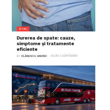
ȘTIRI
Durerea de spate: cauze,
simptome și tratamente
eficiente
ACUM 3 SĂPTĂMÂNI
BY
OLĂNESCU ANDREI