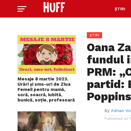
ȘTIRI
ȘTIRI
Oana Za
fundul i
PRM: „C
Mesaje 8 martie 2023.
partid:
Urări și sms-uri de Ziua
Femeii pentru mamă,
Poppin
soră, soacră, iubită,
bunică, soție, profesoară
By
Adrian Vr
Published on