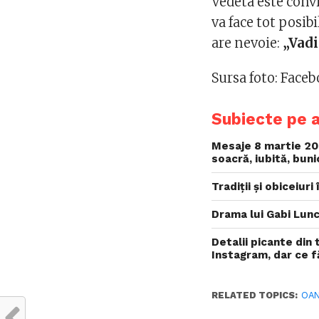
Vedeta este conv
va face tot posib
are nevoie:
„Vadi
Sursa foto: Fac
Subiecte pe 
Mesaje 8 martie 202
soacră, iubită, bun
Tradiții și obiceiur
Drama lui Gabi Lunc
Detalii picante din
Instagram, dar ce f
RELATED TOPICS:
OAN