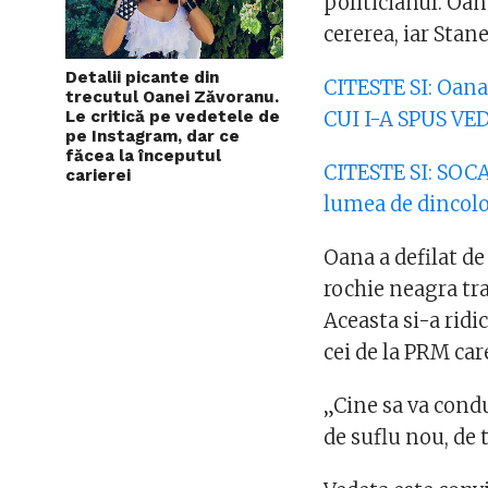
politicianul. Oan
cererea, iar Stane
Detalii picante din
CITESTE SI: Oana
trecutul Oanei Zăvoranu.
Le critică pe vedetele de
CUI I-A SPUS VE
pe Instagram, dar ce
făcea la începutul
CITESTE SI: SO
carierei
lumea de dincol
Oana a defilat de
rochie neagra tra
Aceasta si-a ridi
cei de la PRM care
„Cine sa va cond
de suflu nou, de 