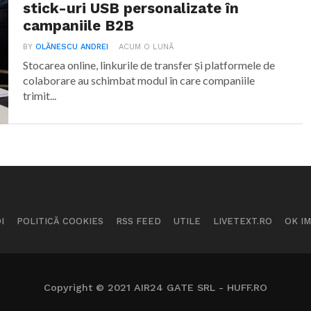
stick-uri USB personalizate în
campaniile B2B
BY
OLĂNESCU ANDREI
ACUM O LUNĂ
Stocarea online, linkurile de transfer și platformele de
colaborare au schimbat modul în care companiile
trimit...
I
POLITICĂ COOKIES
RSS FEED
UTILE
LIVETEXT.RO
OK I
Copyright © 2021 AIR24 GATE SRL - HUFF.RO