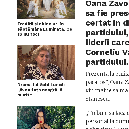
Oana Zavor
sa fie pre
certat in 
Tradiții și obiceiuri în
săptămâna Luminată. Ce
partidului
să nu faci
liderii car
Corneliu V
partidului.
Prezenta la emis
pacatos”, Oana Za
Drama lui Gabi Luncă:
„Avea faţa neagră. A
vin maine sa ma 
murit”
Stanescu.
„Trebuie sa faca o
personal la dumne