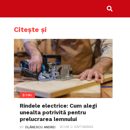
Citește și
ȘTIRI
Rindele electrice: Cum alegi
unealta potrivită pentru
prelucrarea lemnului
ACUM O SĂPTĂMÂNĂ
BY
OLĂNESCU ANDREI