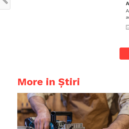
A
A
a
More in Știri