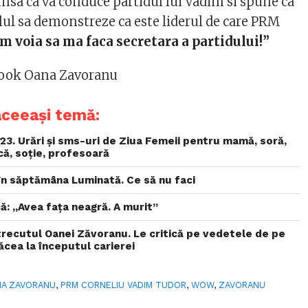
insa ca va conduce partidul lui Vadim si spune ca
ilul sa demonstreze ca este liderul de care PRM
m voia sa ma faca secretara a partidului!”
ebook Oana Zavoranu
aceeași temă:
3. Urări și sms-uri de Ziua Femeii pentru mamă, soră,
ică, soție, profesoară
i în săptămâna Luminată. Ce să nu faci
ă: „Avea faţa neagră. A murit”
 trecutul Oanei Zăvoranu. Le critică pe vedetele de pe
ăcea la începutul carierei
A ZAVORANU
,
PRM CORNELIU VADIM TUDOR
,
WOW
,
ZAVORANU