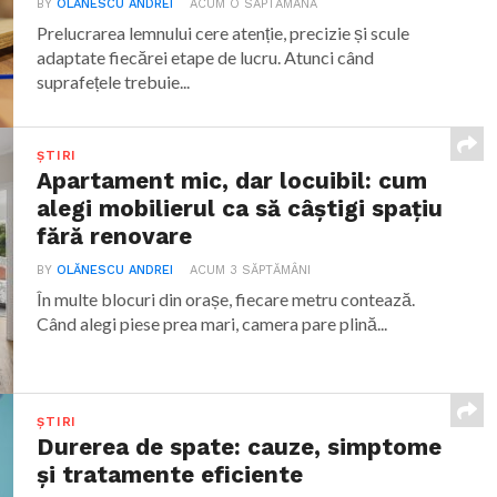
BY
OLĂNESCU ANDREI
ACUM O SĂPTĂMÂNĂ
Prelucrarea lemnului cere atenție, precizie și scule
adaptate fiecărei etape de lucru. Atunci când
suprafețele trebuie...
ȘTIRI
Apartament mic, dar locuibil: cum
alegi mobilierul ca să câștigi spațiu
fără renovare
BY
OLĂNESCU ANDREI
ACUM 3 SĂPTĂMÂNI
În multe blocuri din orașe, fiecare metru contează.
Când alegi piese prea mari, camera pare plină...
ȘTIRI
Durerea de spate: cauze, simptome
și tratamente eficiente