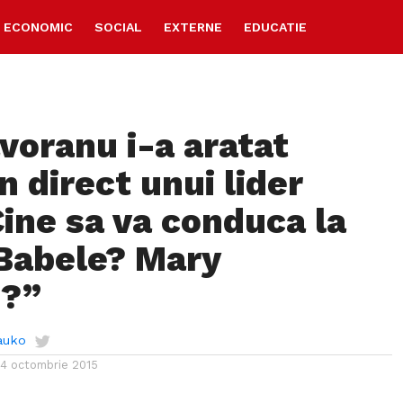
ECONOMIC
SOCIAL
EXTERNE
EDUCATIE
voranu i-a aratat
n direct unui lider
ine sa va conduca la
 Babele? Mary
s?”
auko
14 octombrie 2015