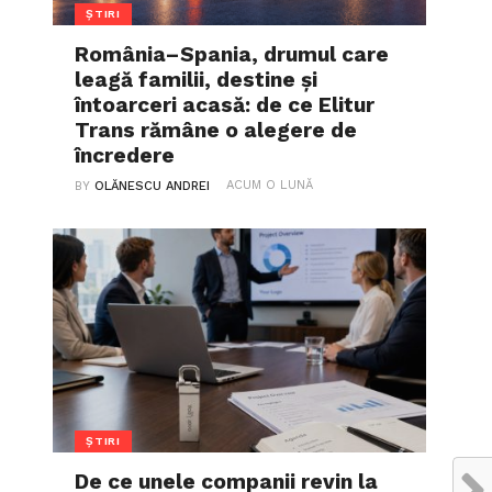
ȘTIRI
România–Spania, drumul care
leagă familii, destine și
întoarceri acasă: de ce Elitur
Trans rămâne o alegere de
încredere
ACUM O LUNĂ
BY
OLĂNESCU ANDREI
ȘTIRI
De ce unele companii revin la