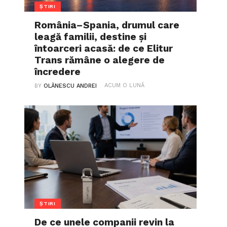
ȘTIRI
România–Spania, drumul care
leagă familii, destine și
întoarceri acasă: de ce Elitur
Trans rămâne o alegere de
încredere
ACUM O LUNĂ
BY
OLĂNESCU ANDREI
ȘTIRI
De ce unele companii revin la