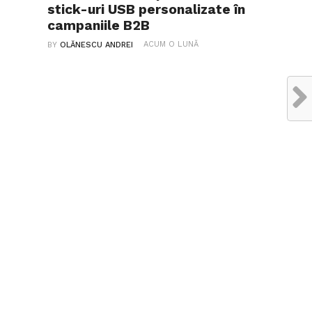
stick-uri USB personalizate în
campaniile B2B
ACUM O LUNĂ
BY
OLĂNESCU ANDREI