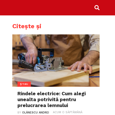
Citește și
ȘTIRI
Rindele electrice: Cum alegi
unealta potrivită pentru
prelucrarea lemnului
ACUM O SĂPTĂMÂNĂ
BY
OLĂNESCU ANDREI