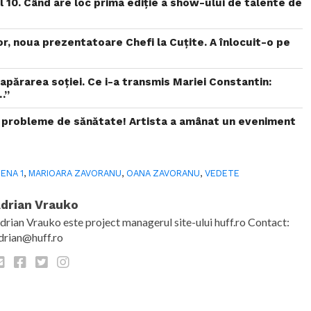
 10. Când are loc prima ediție a show-ului de talente de
or, noua prezentatoare Chefi la Cuțite. A înlocuit-o pe
 apărarea soției. Ce i-a transmis Mariei Constantin:
…”
 probleme de sănătate! Artista a amânat un eveniment
ENA 1
,
MARIOARA ZAVORANU
,
OANA ZAVORANU
,
VEDETE
drian Vrauko
drian Vrauko este project managerul site-ului huff.ro Contact:
drian@huff.ro