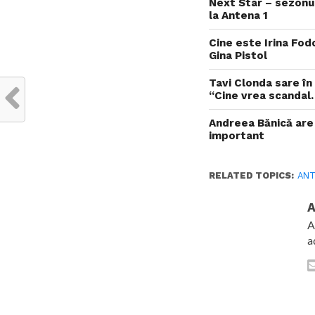
Next Star – sezonul
la Antena 1
Cine este Irina Fod
Gina Pistol
Tavi Clonda sare în
“Cine vrea scandal
Andreea Bănică are
important
RELATED TOPICS:
ANT
A
A
a