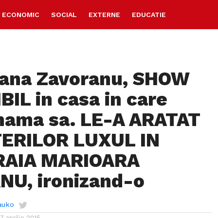
ECONOMIC
SOCIAL
EXTERNE
EDUCATIE
Oana Zavoranu, SHOW
BIL in casa in care
mama sa. LE-A ARATAT
ERILOR LUXUL IN
RAIA MARIOARA
U, ironizand-o
auko
17 aprilie 2015