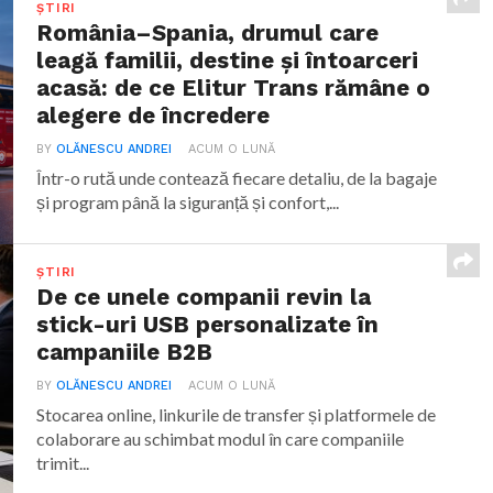
ȘTIRI
România–Spania, drumul care
leagă familii, destine și întoarceri
acasă: de ce Elitur Trans rămâne o
alegere de încredere
BY
OLĂNESCU ANDREI
ACUM O LUNĂ
Într-o rută unde contează fiecare detaliu, de la bagaje
și program până la siguranță și confort,...
ȘTIRI
De ce unele companii revin la
stick-uri USB personalizate în
campaniile B2B
BY
OLĂNESCU ANDREI
ACUM O LUNĂ
Stocarea online, linkurile de transfer și platformele de
colaborare au schimbat modul în care companiile
trimit...