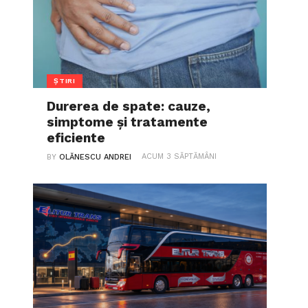
ȘTIRI
Durerea de spate: cauze,
simptome și tratamente
eficiente
ACUM 3 SĂPTĂMÂNI
BY
OLĂNESCU ANDREI