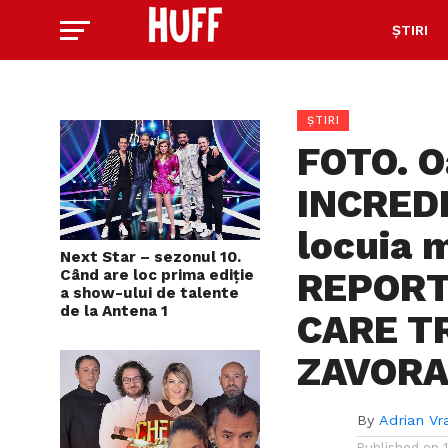
ȘTIRI
ȘTIRI
FOTO. 
INCREDI
locuia 
Next Star – sezonul 10.
REPORT
Când are loc prima ediție
a show-ului de talente
de la Antena 1
CARE T
ZAVORAN
By
Adrian Vr
Published on