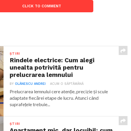
CLICK TO COMMENT
ȘTIRI
Rindele electrice: Cum alegi
unealta potrivită pentru
prelucrarea lemnului
BY
OLĂNESCU ANDREI
ACUM O SĂPTĂMÂNĂ
Prelucrarea lemnului cere atenție, precizie și scule
adaptate fiecărei etape de lucru. Atunci când
suprafețele trebuie...
ȘTIRI
Apartament mic, dar locuibil: cum