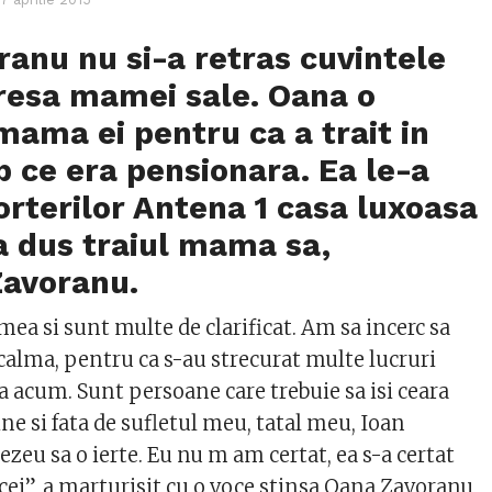
anu nu si-a retras cuvintele
resa mamei sale. Oana o
 mama ei pentru ca a trait in
mp ce era pensionara. Ea le-a
orterilor Antena 1 casa luxoasa
-a dus traiul mama sa,
Zavoranu.
mea si sunt multe de clarificat. Am sa incerc sa
 calma, pentru ca s-au strecurat multe lucruri
 acum. Sunt persoane care trebuie sa isi ceara
ine si fata de sufletul meu, tatal meu, Ioan
eu sa o ierte. Eu nu m am certat, ea s-a certat
cei”, a marturisit cu o voce stinsa Oana Zavoranu