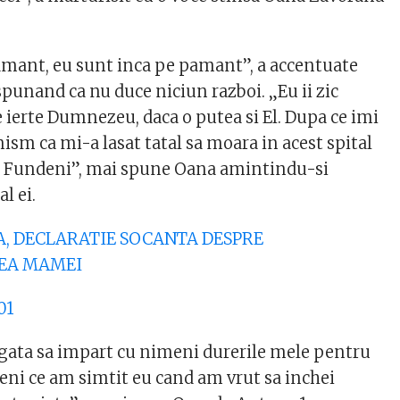
pamant, eu sunt inca pe pamant”, a accentuate
punand ca nu duce niciun razboi. „Eu ii zic
 ierte Dumnezeu, daca o putea si El. Dupa ce imi
ism ca mi-a lasat tatal sa moara in acest spital
 Fundeni”, mai spune Oana amintindu-si
l ei.
NA, DECLARATIE SOCANTA DESPRE
EA MAMEI
igata sa impart cu nimeni durerile mele pentru
meni ce am simtit eu cand am vrut sa inchei