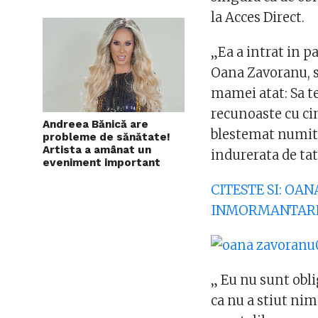
la Acces Direct.
„Ea a intrat in 
Oana Zavoranu, s
mamei atat: Sa te
recunoaste cu cin
Andreea Bănică are
blestemat numit
probleme de sănătate!
Artista a amânat un
indurerata de tata
eveniment important
CITESTE SI: OA
INMORMANTAR
„ Eu nu sunt obl
ca nu a stiut ni