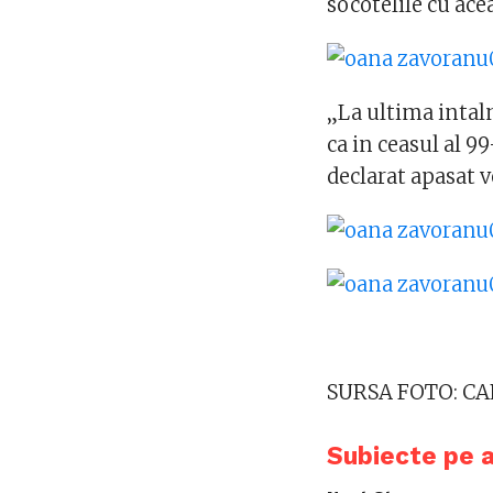
socotelile cu ace
„La ultima intaln
ca in ceasul al 9
declarat apasat v
SURSA FOTO: C
Subiecte pe 