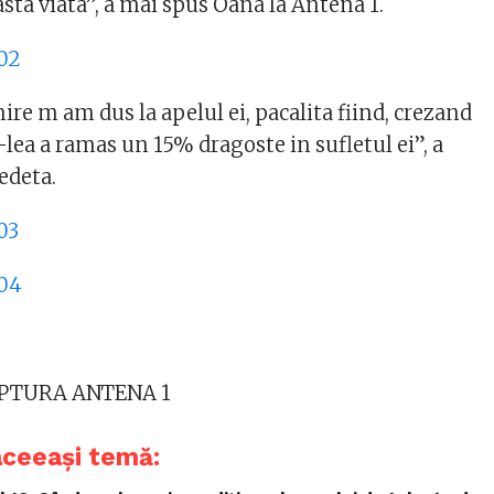
asta viata”, a mai spus Oana la Antena 1.
ire m am dus la apelul ei, pacalita fiind, crezand
9-lea a ramas un 15% dragoste in sufletul ei”, a
edeta.
APTURA ANTENA 1
aceeași temă: