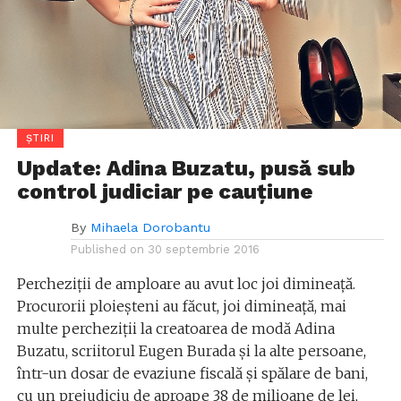
ȘTIRI
Update: Adina Buzatu, pusă sub
control judiciar pe cauțiune
By
Mihaela Dorobantu
Published on
30 septembrie 2016
Percheziții de amploare au avut loc joi dimineață.
Procurorii ploieşteni au făcut, joi dimineaţă, mai
multe percheziţii la creatoarea de modă Adina
Buzatu, scriitorul Eugen Burada şi la alte persoane,
într-un dosar de evaziune fiscală şi spălare de bani,
cu un prejudiciu de aproape 38 de milioane de lei,