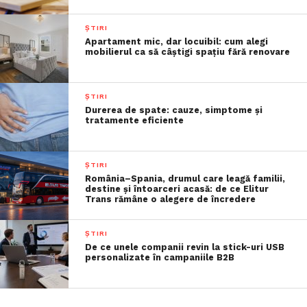
ȘTIRI
Apartament mic, dar locuibil: cum alegi
mobilierul ca să câștigi spațiu fără renovare
ȘTIRI
Durerea de spate: cauze, simptome și
tratamente eficiente
ȘTIRI
România–Spania, drumul care leagă familii,
destine și întoarceri acasă: de ce Elitur
Trans rămâne o alegere de încredere
ȘTIRI
De ce unele companii revin la stick-uri USB
personalizate în campaniile B2B