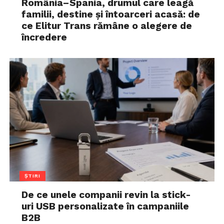
România–Spania, drumul care leagă
familii, destine și întoarceri acasă: de
ce Elitur Trans rămâne o alegere de
încredere
ȘTIRI
De ce unele companii revin la stick-
uri USB personalizate în campaniile
B2B