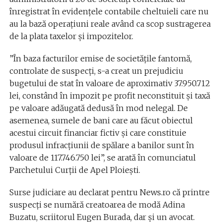
înregistrat în evidenţele contabile cheltuieli care nu
au la bază operaţiuni reale având ca scop sustragerea
de la plata taxelor şi impozitelor.
”În baza facturilor emise de societăţile fantomă,
controlate de suspecţi, s-a creat un prejudiciu
bugetului de stat în valoare de aproximativ 37.950.712
lei, constând în impozit pe profit neconstituit şi taxă
pe valoare adăugată dedusă în mod nelegal. De
asemenea, sumele de bani care au făcut obiectul
acestui circuit financiar fictiv şi care constituie
produsul infracţiunii de spălare a banilor sunt în
valoare de 117.746.750 lei”, se arată în comunciatul
Parchetului Curţii de Apel Ploieşti.
Surse judiciare au declarat pentru News.ro că printre
suspecţi se numără creatoarea de modă Adina
Buzatu, scriitorul Eugen Burada, dar şi un avocat.