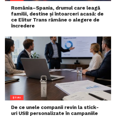
România–Spania, drumul care leagă
familii, destine și întoarceri acasă: de
ce Elitur Trans rămâne o alegere de
încredere
ȘTIRI
De ce unele companii revin la stick-
uri USB personalizate în campaniile