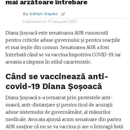
mai arzătoare întrebare
By
Adrian Vrauko
Published on
17 ianuarie 2021
Diana Șoșoacă este senatoarea AUR cunoscută
pentru criticile aduse guvernului și pentru reacțiile
ei mai ieșite din comun. Senatoarea AUR a fost
întrebată când se va vaccina împotriva COVID-19, iar
aceasta a răspuns în stilul caracteristic.
Când se vaccinează anti-
covid-19 Diana Șoșoacă
Diana Șoșoacă s-a remarcat prin protestele anti-
mască, anti-distanțare și pentru tirul de acuzații
aduse sistemului de guvernâmânt, al măsurilor
medicale. Avocata ajunsă acum senatoare din partea
AUR susține că nu se va vaccina și are o întreagă listă