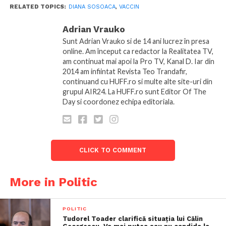
RELATED TOPICS:
DIANA SOSOACA
,
VACCIN
Adrian Vrauko
Sunt Adrian Vrauko si de 14 ani lucrez în presa
online. Am început ca redactor la Realitatea TV,
am continuat mai apoi la Pro TV, Kanal D. Iar din
2014 am infiintat Revista Teo Trandafir,
continuand cu HUFF.ro si multe alte site-uri din
grupul AIR24. La HUFF.ro sunt Editor Of The
Day si coordonez echipa editoriala.
CLICK TO COMMENT
More in Politic
POLITIC
Tudorel Toader clarifică situația lui Călin