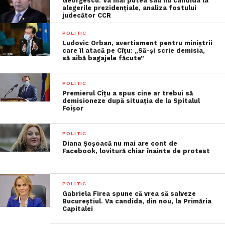
Georgescu. Va mai putea sau nu candida la
alegerile prezidențiale, analiza fostului
judecător CCR
POLITIC
Ludovic Orban, avertisment pentru miniștrii
care îl atacă pe Cîțu: „Să-și scrie demisia,
să aibă bagajele făcute”
POLITIC
Premierul Cîțu a spus cine ar trebui să
demisioneze după situația de la Spitalul
Foișor
POLITIC
Diana Șoșoacă nu mai are cont de
Facebook, lovitură chiar înainte de protest
POLITIC
Gabriela Firea spune că vrea să salveze
Bucureștiul. Va candida, din nou, la Primăria
Capitalei