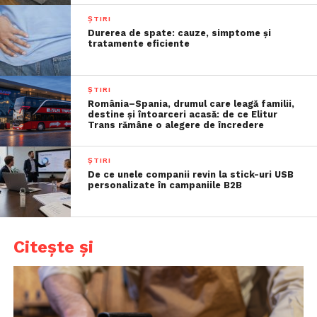
ȘTIRI
Durerea de spate: cauze, simptome și
tratamente eficiente
ȘTIRI
România–Spania, drumul care leagă familii,
destine și întoarceri acasă: de ce Elitur
Trans rămâne o alegere de încredere
ȘTIRI
De ce unele companii revin la stick-uri USB
personalizate în campaniile B2B
Citește și