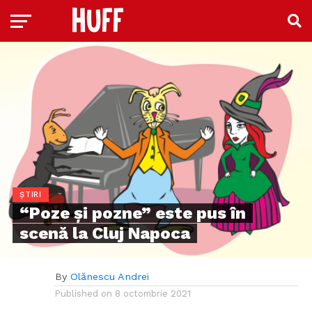
ȘTIRI
“Poze și pozne” este pus în
scenă la Cluj Napoca
By
Olănescu Andrei
Published on
8 octombrie 2021