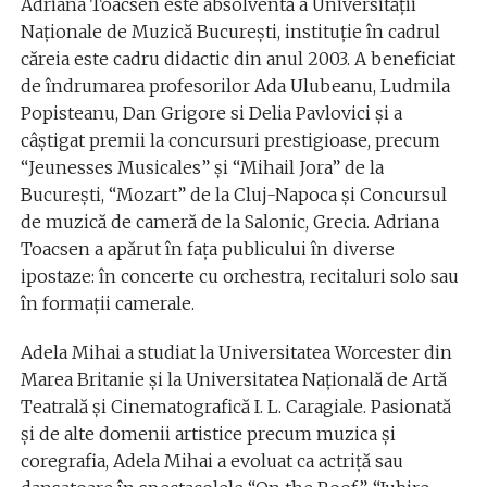
Adriana Toacsen este absolventă a Universităţii
Naţionale de Muzică Bucureşti, instituţie în cadrul
căreia este cadru didactic din anul 2003. A beneficiat
de îndrumarea profesorilor Ada Ulubeanu, Ludmila
Popisteanu, Dan Grigore si Delia Pavlovici şi a
câştigat premii la concursuri prestigioase, precum
“Jeunesses Musicales” şi “Mihail Jora” de la
Bucureşti, “Mozart” de la Cluj-Napoca şi Concursul
de muzică de cameră de la Salonic, Grecia. Adriana
Toacsen a apărut în faţa publicului în diverse
ipostaze: în concerte cu orchestra, recitaluri solo sau
în formaţii camerale.
Adela Mihai a studiat la Universitatea Worcester din
Marea Britanie şi la Universitatea Naţională de Artă
Teatrală şi Cinematografică I. L. Caragiale. Pasionată
şi de alte domenii artistice precum muzica şi
coregrafia, Adela Mihai a evoluat ca actriţă sau