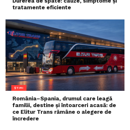
Durerea de spate: cauze, simptome și
tratamente eficiente
ȘTIRI
România–Spania, drumul care leagă
familii, destine și întoarceri acasă: de
ce Elitur Trans rămâne o alegere de
încredere