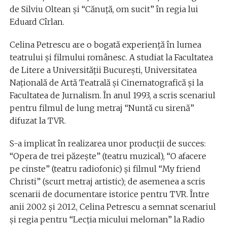
de Silviu Oltean şi “Cănuţă, om sucit” în regia lui
Eduard Cîrlan.
Celina Petrescu are o bogată experienţă în lumea
teatrului şi filmului românesc. A studiat la Facultatea
de Litere a Universităţii Bucureşti, Universitatea
Naţională de Artă Teatrală şi Cinematografică şi la
Facultatea de Jurnalism. În anul 1993, a scris scenariul
pentru filmul de lung metraj “Nuntă cu sirenă”
difuzat la TVR.
S-a implicat în realizarea unor producţii de succes:
“Opera de trei păzeşte” (teatru muzical), “O afacere
pe cinste” (teatru radiofonic) şi filmul “My friend
Christi” (scurt metraj artistic); de asemenea a scris
scenarii de documentare istorice pentru TVR. Între
anii 2002 şi 2012, Celina Petrescu a semnat scenariul
şi regia pentru “Lecţia micului meloman” la Radio