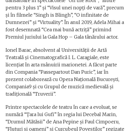
dansatoare în spectacolele “On the Roof”, “Iubire
pentru 3 plus 1” şi “Visul unei nopţi de vară”, precum
şi în filmele “Singh is Blingh”, “O infinitate de
Dumnezei” şi “Virtuality”. În anul 2019, Adela Mihai a
fost desemnată “Cea mai bună actriţă” primind
Premiul juriului la Gala Hop – Gala tânărului actor.
Ionel Barac, absolvent al Universităţii de Artă
Teatrală şi Cinematografică I. L. Caragiale, este
licenţiat în arta mânuirii marionetei. A făcut parte
din Compania “Passepartout Dan Puric”, iar în
prezent colaborează cu Opera Naţională Bucureşti,
Compania9 şi cu Grupul de muzică medievală şi
tradiţională “Truverii”.
Printre spectacolele de teatru în care a evoluat, se
numără “Ţara lui Gufi” în regia lui Decebal Marin,
“Drumul Mătăsii” de Ana Pepine şi Paul Cimpoeru,
“Fluturi şi oameni” şi Curcubeul Poveştilor” regizate