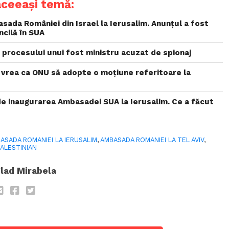
aceeași temă:
ada României din Israel la Ierusalim. Anunțul a fost
ncilă în SUA
 procesului unui fost ministru acuzat de spionaj
ă vrea ca ONU să adopte o moțiune referitoare la
 de inaugurarea Ambasadei SUA la Ierusalim. Ce a făcut
ASADA ROMANIEI LA IERUSALIM
,
AMBASADA ROMANIEI LA TEL AVIV
,
PALESTINIAN
lad Mirabela