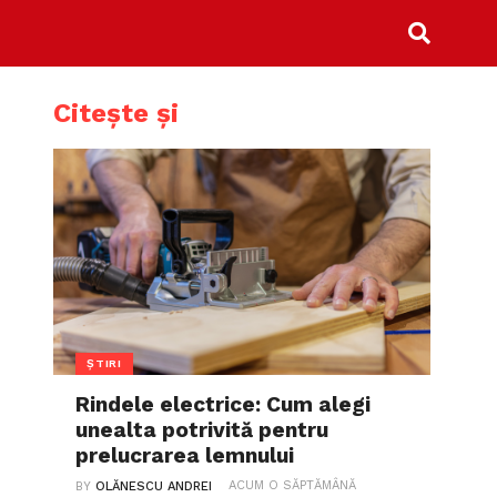
Citește și
ȘTIRI
Rindele electrice: Cum alegi
unealta potrivită pentru
prelucrarea lemnului
ACUM O SĂPTĂMÂNĂ
BY
OLĂNESCU ANDREI