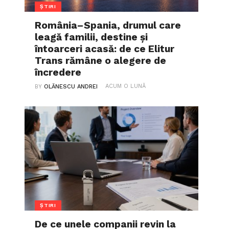
ȘTIRI
România–Spania, drumul care
leagă familii, destine și
întoarceri acasă: de ce Elitur
Trans rămâne o alegere de
încredere
ACUM O LUNĂ
BY
OLĂNESCU ANDREI
ȘTIRI
De ce unele companii revin la