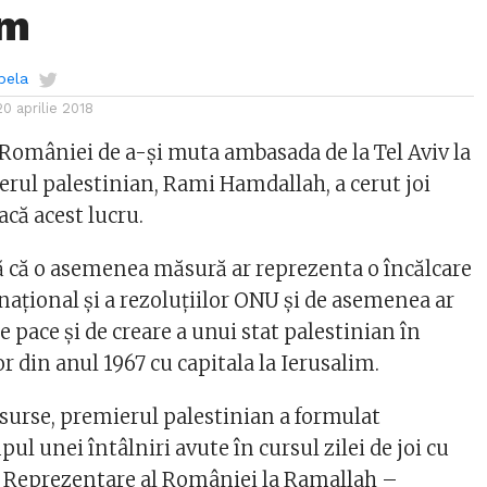
im
bela
20 aprilie 2018
 României de a-și muta ambasada de la Tel Aviv la
erul palestinian, Rami Hamdallah, a cerut joi
că acest lucru.
 că o asemenea măsură ar reprezenta o încălcare
naţional şi a rezoluţiilor ONU şi de asemenea ar
 pace şi de creare a unui stat palestinian în
or din anul 1967 cu capitala la Ierusalim.
surse, premierul palestinian a formulat
pul unei întâlniri avute în cursul zilei de joi cu
de Reprezentare al României la Ramallah –