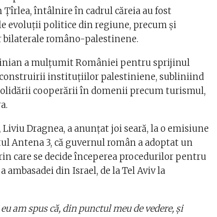
 Ţîrlea, întâlnire în cadrul căreia au fost
e evoluţii politice din regiune, precum şi
or bilaterale româno-palestinene.
inian a mulţumit României pentru sprijinul
 construirii instituţiilor palestiniene, subliniind
lidării cooperării în domenii precum turismul,
a.
 Liviu Dragnea, a anunţat joi seară, la o emisiune
stul Antena 3, că guvernul român a adoptat un
 care se decide începerea procedurilor pentru
a ambasadei din Israel, de la Tel Aviv la
u am spus că, din punctul meu de vedere, şi