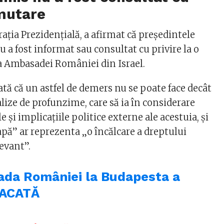
 mutare
aţia Prezidenţială, a afirmat că preşedintele
 a fost informat sau consultat cu privire la o
a Ambasadei României din Israel.
tă că un astfel de demers nu se poate face decât
lize de profunzime, care să ia în considerare
 şi implicaţiile politice externe ale acestuia, şi
apă” ar reprezenta „o încălcare a dreptului
evant”.
da României la Budapesta a
TACATĂ