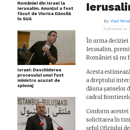
Ierusal
României din Israel la
Ierusalim. Anunțul a fost
făcut de Viorica Dăncilă
în SUA
By
Vlad Mira
Published on
În urma deciziei
Ierusalim, premi
României să nu fa
Israel: Deschiderea
Acesta estimează
procesului unui fost
a dreptului inter
ministru acuzat de
spionaj
dăuna şanselor de
cadrul frontierel
Conform acestei 
solicitarea în tim
şeful Oficiului 