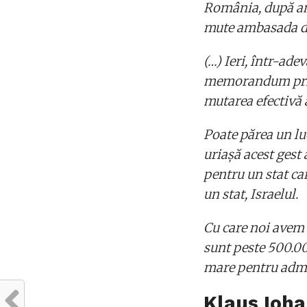
România, după an
mute ambasada din
(…) Ieri, într-ade
memorandum prin 
mutarea efectivă 
Poate părea un lu
uriaşă acest gest
pentru un stat ca
un stat, Israelul.
Cu care noi avem r
sunt peste 500.00
mare pentru admi
Klaus Ioha