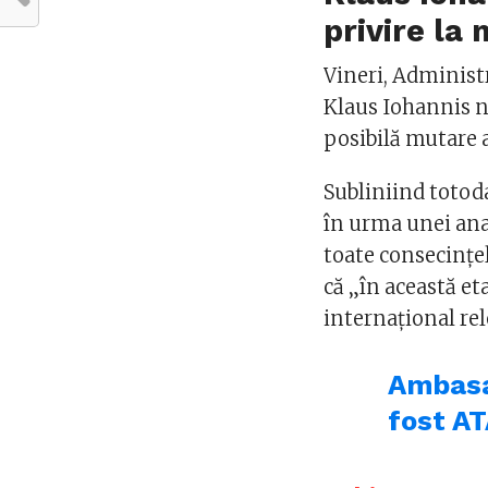
privire la
Vineri, Administr
Klaus Iohannis nu
posibilă mutare 
Subliniind totoda
în urma unei ana
toate consecinţele
că „în această et
internaţional rel
Ambasa
fost A