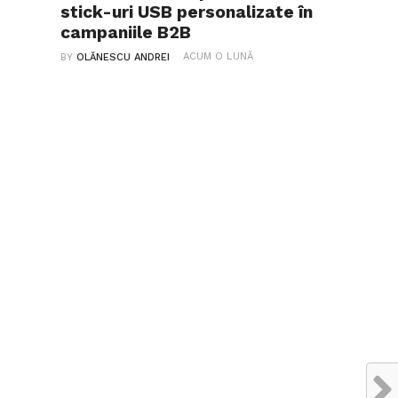
stick-uri USB personalizate în
campaniile B2B
ACUM O LUNĂ
BY
OLĂNESCU ANDREI