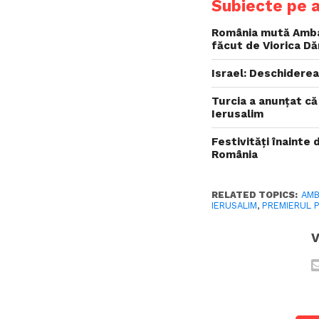
Subiecte pe 
România mută Ambas
făcut de Viorica Dă
Israel: Deschiderea
Turcia a anunțat c
Ierusalim
Festivități înainte
România
RELATED TOPICS:
AMB
IERUSALIM
,
PREMIERUL 
V