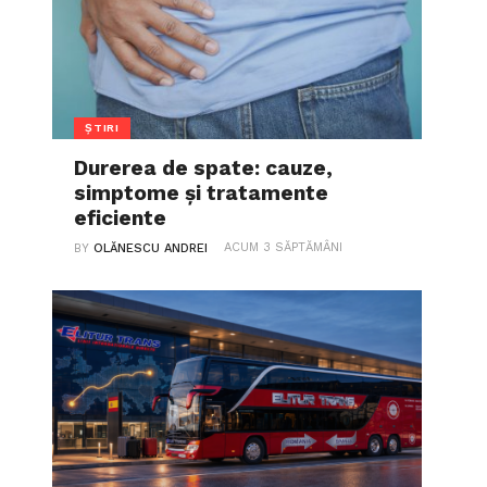
ȘTIRI
Durerea de spate: cauze,
simptome și tratamente
eficiente
ACUM 3 SĂPTĂMÂNI
BY
OLĂNESCU ANDREI