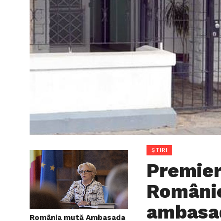
ȘTIRI
Premieru
Românie
ambasad
România mută Ambasada