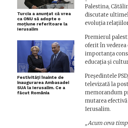
Palestina, Cătălin
Turcia a anunțat că vrea
discutate ultimel
ca ONU să adopte o
evoluţia relaţiil
moțiune referitoare la
Ierusalim
Premierul palest
oferit în vederea
importanţa conso
educaţia şi cultur
Preşedintele PSD,
Festivități înainte de
inaugurarea Ambasadei
televizată la po
SUA la Ierusalim. Ce a
memorandum prin
făcut România
mutarea efectivă 
Ierusalim.
„Acum ceva timp e