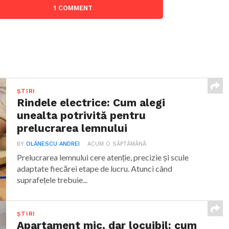
1 COMMENT
ȘTIRI
Rindele electrice: Cum alegi
unealta potrivită pentru
prelucrarea lemnului
BY
OLĂNESCU ANDREI
ACUM O SĂPTĂMÂNĂ
Prelucrarea lemnului cere atenție, precizie și scule
adaptate fiecărei etape de lucru. Atunci când
suprafețele trebuie...
ȘTIRI
Apartament mic, dar locuibil: cum