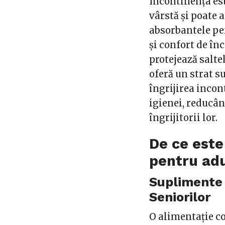
Incontinența es
vârstă și poate a
absorbantele pen
și confort de în
protejează saltel
oferă un strat 
îngrijirea incon
igienei, reducân
îngrijitorii lor.
De ce este
pentru adu
Suplimente 
Seniorilor
O alimentație c