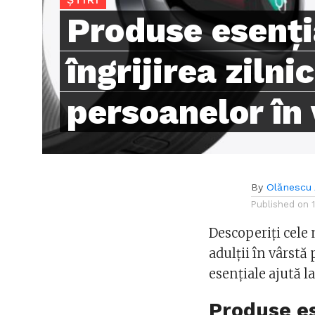
Produse esenți
îngrijirea zilni
persoanelor în
By
Olănescu 
Published on
Descoperiți cele
adulții în vârstă
esențiale ajută l
Produse es