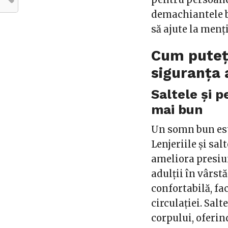
demachiantele bl
să ajute la menț
Cum puteți
siguranța 
Saltele și 
mai bun
Un somn bun est
Lenjeriile și sa
ameliora presiun
adulții în vârst
confortabilă, fa
circulației. Sa
corpului, oferin