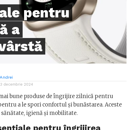
ale pentru
că a
 vârstă
Andrei
13 decembrie 2024
 mai bune produse de îngrijire zilnică pentru
 pentru a le spori confortul și bunăstarea. Aceste
a sănătate, igienă și mobilitate.
ențiale pentru îngrijirea