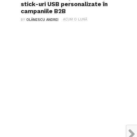
stick-uri USB personalizate în
campaniile B2B
ACUM O LUNĂ
BY
OLĂNESCU ANDREI