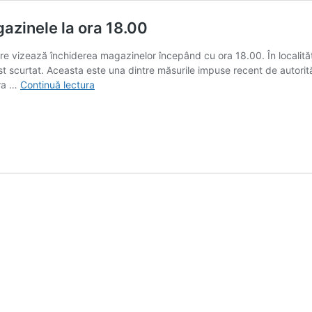
gazinele la ora 18.00
re vizează închiderea magazinelor începând cu ora 18.00. În localităț
st scurtat. Aceasta este una dintre măsurile impuse recent de autorită
Raed
ora …
Continuă lectura
Arafat
explică:
de
ce
se
închid
magazinele
la
ora
18.00