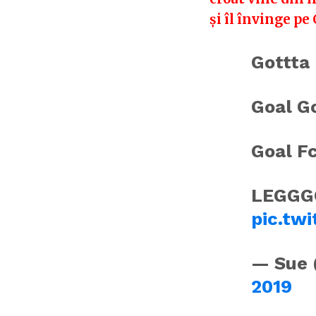
și îl învinge pe 
Gottta 
Goal Go
Goal F
LEGGG
pic.twi
— Sue 
2019