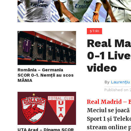
ȘTIRI
Real Ma
0-1 Liv
video
România – Germania
SCOR 0-1. Nemții au scos
MÂNIA
By
Laurenți
Published on
Real Madrid – B
Meciul se joacă 
Sport 1 și Telek
stream online pe
UTA Arad – Dinamo SCOR