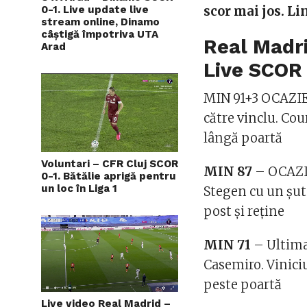
scor mai jos. Li
0-1. Live update live
stream online, Dinamo
câștigă împotriva UTA
Real Madr
Arad
Live SCOR 
MIN 91+3 OCAZIE 
către vinclu. Cou
lângă poartă
Voluntari – CFR Cluj SCOR
MIN 87
– OCAZIE
0-1. Bătălie aprigă pentru
un loc în Liga 1
Stegen cu un șut 
post și reține
MIN 71
– Ultima 
Casemiro. Viniciu
peste poartă
Live video Real Madrid –