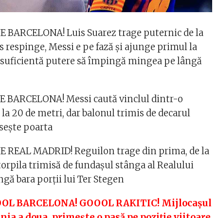
 BARCELONA! Luis Suarez trage puternic de la
s respinge, Messi e pe fază și ajunge primul la
e suficientă putere să împingă mingea pe lângă
 BARCELONA! Messi caută vinclul dintr-o
e la 20 de metri, dar balonul trimis de decarul
sește poarta
 REAL MADRID! Reguilon trage din prima, de la
torpila trimisă de fundașul stânga al Realului
ngă bara porții lui Ter Stegen
OL BARCELONA! GOOOL RAKITIC! Mijlocașul
inia a doua, primește o pasă pe poziție viitoare