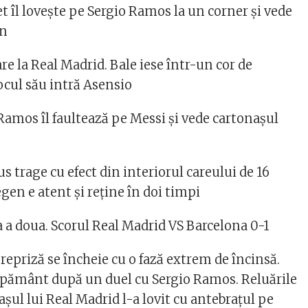
 îl lovește pe Sergio Ramos la un corner și vede
en
e la Real Madrid. Bale iese într-un cor de
 locul său intră Asensio
 Ramos îl faultează pe Messi și vede cartonașul
s trage cu efect din interiorul careului de 16
egen e atent și reține în doi timpi
a a doua. Scorul Real Madrid VS Barcelona 0-1
repriză se încheie cu o fază extrem de încinsă.
pământ după un duel cu Sergio Ramos. Reluările
așul lui Real Madrid l-a lovit cu antebrațul pe