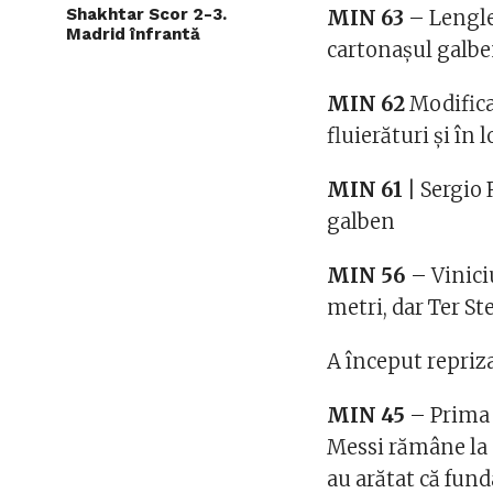
Shakhtar Scor 2-3.
MIN 63
– Lenglet
Madrid înfrantă
cartonașul galb
MIN 62
Modificar
fluierături și în
MIN 61
| Sergio
galben
MIN 56
– Viniciu
metri, dar Ter St
A început repriz
MIN 45
– Prima 
Messi rămâne la 
au arătat că fund