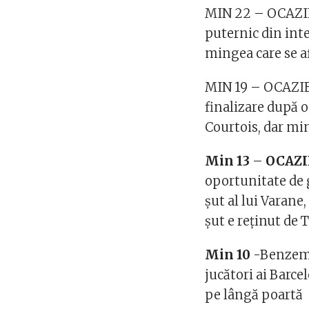
MIN 22 – OCAZIE
puternic din inte
mingea care se af
MIN 19 – OCAZIE
finalizare după o
Courtois, dar mi
Min 13
–
OCAZI
oportunitate de g
șut al lui Varane
șut e reținut de 
Min 10
-Benzema
jucători ai Barce
pe lângă poartă