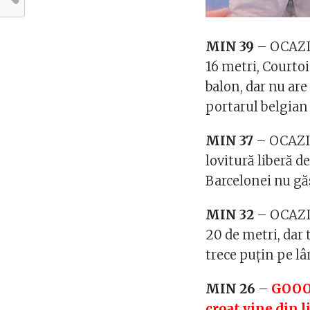
MIN 39
– OCAZIE
16 metri, Courtoi
balon, dar nu ar
portarul belgian
MIN 37
– OCAZIE
lovitură liberă d
Barcelonei nu gă
MIN 32
– OCAZIE
20 de metri, dar 
trece puțin pe lâ
MIN 26
–
GOOO
croat vine din l