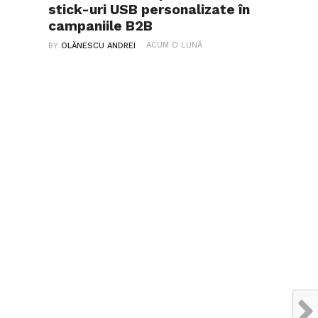
stick-uri USB personalizate în
campaniile B2B
ACUM O LUNĂ
BY
OLĂNESCU ANDREI