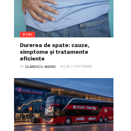
ȘTIRI
Durerea de spate: cauze,
simptome și tratamente
eficiente
ACUM 3 SĂPTĂMÂNI
BY
OLĂNESCU ANDREI