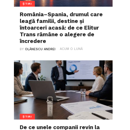
ȘTIRI
România–Spania, drumul care
leagă familii, destine și
întoarceri acasă: de ce Elitur
Trans rămâne o alegere de
încredere
ACUM O LUNĂ
BY
OLĂNESCU ANDREI
ȘTIRI
De ce unele companii revin la