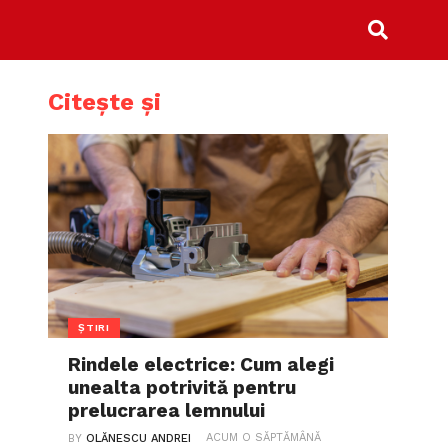
Citește și
ȘTIRI
Rindele electrice: Cum alegi
unealta potrivită pentru
prelucrarea lemnului
ACUM O SĂPTĂMÂNĂ
BY
OLĂNESCU ANDREI