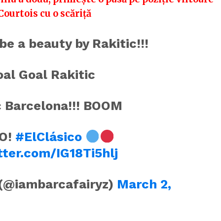
Courtois cu o scăriță
be a beauty by Rakitic!!!
al Goal Rakitic
c Barcelona!!! BOOM
O!
#ElClásico
tter.com/IG18Ti5hlj
(@iambarcafairyz)
March 2,