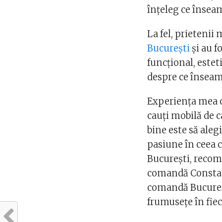
înțeleg ce înseam
La fel, prietenii
București
și au f
funcțional, estet
despre ce însea
Experiența mea c
cauți mobilă de ca
bine este să aleg
pasiune în ceea c
București, recom
comandă Constanț
comandă București
frumusețe în fiec