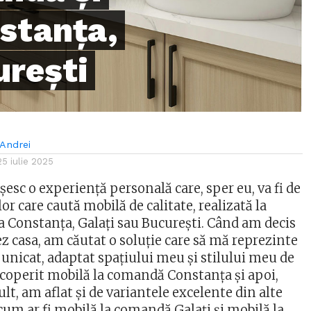
nstanța,
urești
Andrei
25 iulie 2025
esc o experiență personală care, sper eu, va fi de
or care caută mobilă de calitate, realizată la
 Constanța, Galați sau București. Când am decis
z casa, am căutat o soluție care să mă reprezinte
 unicat, adaptat spațiului meu și stilului meu de
scoperit mobilă la comandă Constanța și apoi,
t, am aflat și de variantele excelente din alte
cum ar fi mobilă la comandă Galați și mobilă la