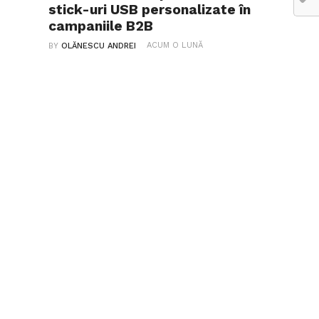
stick-uri USB personalizate în
campaniile B2B
ACUM O LUNĂ
BY
OLĂNESCU ANDREI