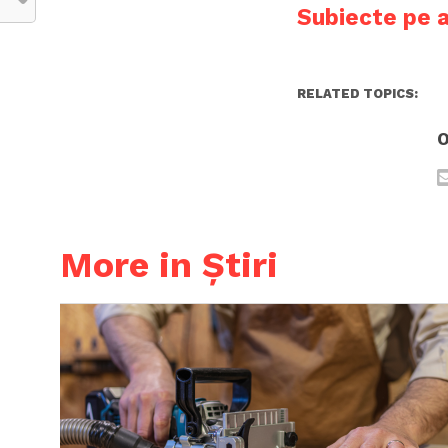
Subiecte pe 
RELATED TOPICS:
O
More in Știri