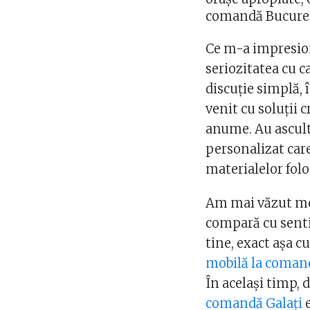
comandă Bucureș
Ce m-a impresiona
seriozitatea cu c
discuție simplă, 
venit cu soluții c
anume. Au ascult
personalizat care
materialelor folos
Am mai văzut mob
compară cu senti
tine, exact așa c
mobilă la coman
În același timp, 
comandă Galați
e