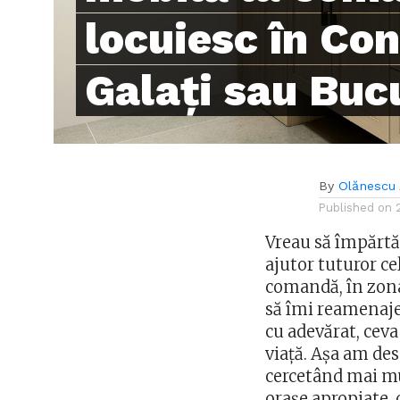
locuiesc în Co
Galați sau Buc
By
Olănescu 
Published on
Vreau să împărtăș
ajutor tuturor cel
comandă, în zona
să îmi reamenaje
cu adevărat, ceva
viață. Așa am de
cercetând mai mul
orașe apropiate, 