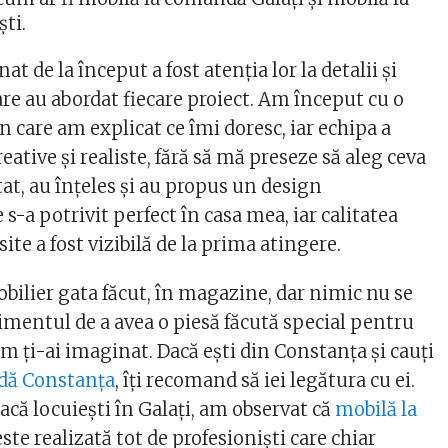
ti.
t de la început a fost atenția lor la detalii și
are au abordat fiecare proiect. Am început cu o
în care am explicat ce îmi doresc, iar echipa a
reative și realiste, fără să mă preseze să aleg ceva
at, au înțeles și au propus un design
 s-a potrivit perfect în casa mea, iar calitatea
ite a fost vizibilă de la prima atingere.
ilier gata făcut, în magazine, dar nimic nu se
mentul de a avea o piesă făcută special pentru
um ți-ai imaginat. Dacă ești din Constanța și cauți
dă Constanța
, îți recomand să iei legătura cu ei.
dacă locuiești în Galați, am observat că
mobilă la
ste realizată tot de profesioniști care chiar