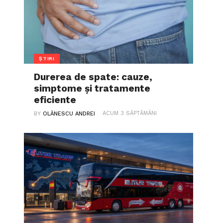
ȘTIRI
Durerea de spate: cauze,
simptome și tratamente
eficiente
ACUM 3 SĂPTĂMÂNI
BY
OLĂNESCU ANDREI