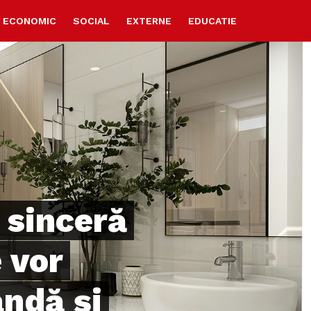
ECONOMIC
SOCIAL
EXTERNE
EDUCATIE
sinceră
 vor
ndă și