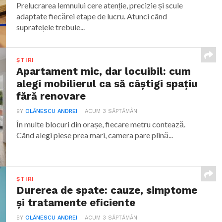
Prelucrarea lemnului cere atenție, precizie și scule
adaptate fiecărei etape de lucru. Atunci când
suprafețele trebuie...
ȘTIRI
Apartament mic, dar locuibil: cum
alegi mobilierul ca să câștigi spațiu
fără renovare
BY
OLĂNESCU ANDREI
ACUM 3 SĂPTĂMÂNI
În multe blocuri din orașe, fiecare metru contează.
Când alegi piese prea mari, camera pare plină...
ȘTIRI
Durerea de spate: cauze, simptome
și tratamente eficiente
BY
OLĂNESCU ANDREI
ACUM 3 SĂPTĂMÂNI