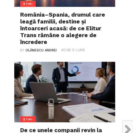
ȘTIRI
România–Spania, drumul care
leagă familii, destine și
întoarceri acasă: de ce Elitur
Trans rămâne o alegere de
încredere
ACUM O LUNĂ
BY
OLĂNESCU ANDREI
ȘTIRI
De ce unele companii revin la