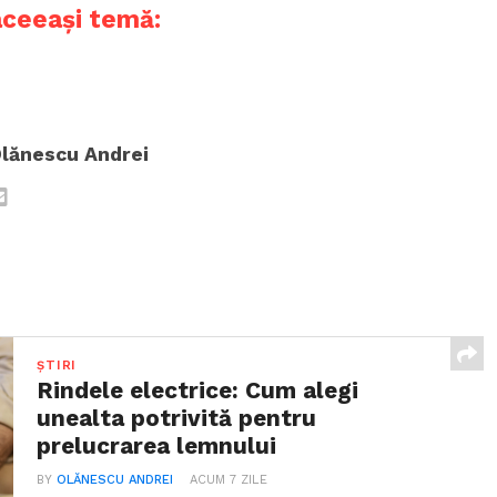
aceeași temă:
lănescu Andrei
ȘTIRI
Rindele electrice: Cum alegi
unealta potrivită pentru
prelucrarea lemnului
BY
OLĂNESCU ANDREI
ACUM 7 ZILE