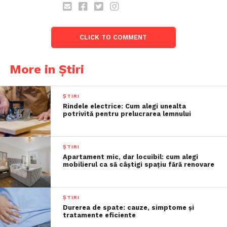
CLICK TO COMMENT
More in Știri
ȘTIRI
Rindele electrice: Cum alegi unealta
potrivită pentru prelucrarea lemnului
ȘTIRI
Apartament mic, dar locuibil: cum alegi
mobilierul ca să câștigi spațiu fără renovare
ȘTIRI
Durerea de spate: cauze, simptome și
tratamente eficiente