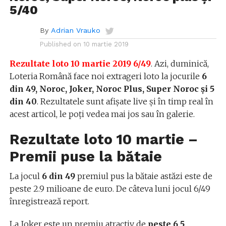
5/40
By
Adrian Vrauko
Published on
10 martie 2019
Rezultate loto 10 martie 2019
6/49
. Azi, duminică,
Loteria Română face noi extrageri loto la jocurile
6
din 49, Noroc, Joker, Noroc Plus, Super Noroc și 5
din 40
. Rezultatele sunt afișate live și în timp real în
acest articol, le poți vedea mai jos sau în galerie.
Rezultate loto 10 martie –
Premii puse la bătaie
La jocul
6 din 49
premiul pus la bătaie astăzi este de
peste 2.9 milioane de euro. De câteva luni jocul 6/49
înregistrează report.
La Joker este un premiu atractiv de
peste 6,5