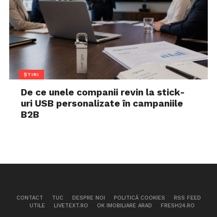
ȘTIRI
De ce unele companii revin la stick-
uri USB personalizate în campaniile
B2B
CONTACT
TUC
DESPRE NOI
POLITICĂ COOKIES
RSS FEED
UTILE
LIVETEXT.RO
OK IMOBILIARE ARAD
FRESH24.RO