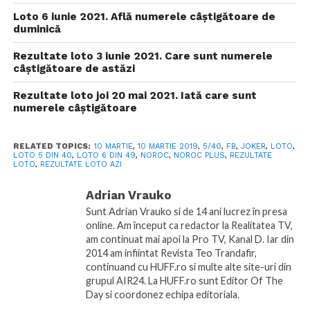
Loto 6 iunie 2021. Află numerele câștigătoare de
duminică
Rezultate loto 3 iunie 2021. Care sunt numerele
câștigătoare de astăzi
Rezultate loto joi 20 mai 2021. Iată care sunt
numerele câștigătoare
RELATED TOPICS:
10 MARTIE
,
10 MARTIE 2019
,
5/40
,
FB
,
JOKER
,
LOTO
,
LOTO 5 DIN 40
,
LOTO 6 DIN 49
,
NOROC
,
NOROC PLUS
,
REZULTATE
LOTO
,
REZULTATE LOTO AZI
Adrian Vrauko
Sunt Adrian Vrauko si de 14 ani lucrez în presa
online. Am început ca redactor la Realitatea TV,
am continuat mai apoi la Pro TV, Kanal D. Iar din
2014 am infiintat Revista Teo Trandafir,
continuand cu HUFF.ro si multe alte site-uri din
grupul AIR24. La HUFF.ro sunt Editor Of The
Day si coordonez echipa editoriala.