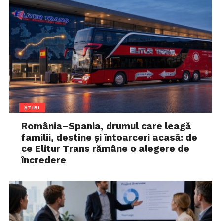
ȘTIRI
România–Spania, drumul care leagă
familii, destine și întoarceri acasă: de
ce Elitur Trans rămâne o alegere de
încredere