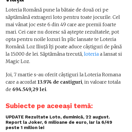
Loteria Română pune la bătaie de două ori pe
săptămână extrageri loto pentru toate jocurile. Cel
mai vânat joc este 6 din 49 care are premii foarte
mari. Cei care nu doresc să aștepte rezultatele, pot
opta pentru noile lozuri în plic lansate te Loteria
Română. Loz Iliuță îți poate aduce câștiguri de până
la 15.000 de lei. Săptămâna trecută,
loteria
a lansat si
Magic Loz.
Joi, 7 martie s-au oferit câștiguri la Loteria Romana
care a acordat
13.974 de castiguri
, in valoare totala
de
694.549,29 lei
.
Subiecte pe aceeași temă:
UPDATE Rezultate Loto, duminică, 22 august.
Report la Joker, 6 milioane de euro, iar la 6/49
peste 1 milion lei