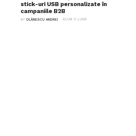
stick-uri USB personalizate în
campaniile B2B
ACUM O LUNĂ
BY
OLĂNESCU ANDREI