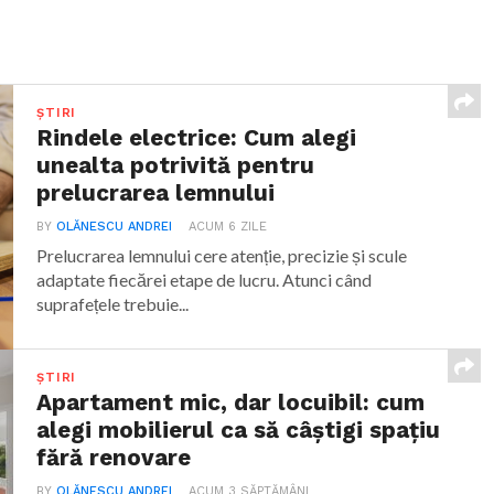
ȘTIRI
Rindele electrice: Cum alegi
unealta potrivită pentru
prelucrarea lemnului
BY
OLĂNESCU ANDREI
ACUM 6 ZILE
Prelucrarea lemnului cere atenție, precizie și scule
adaptate fiecărei etape de lucru. Atunci când
suprafețele trebuie...
ȘTIRI
Apartament mic, dar locuibil: cum
alegi mobilierul ca să câștigi spațiu
fără renovare
BY
OLĂNESCU ANDREI
ACUM 3 SĂPTĂMÂNI