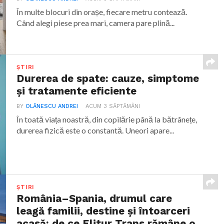
În multe blocuri din orașe, fiecare metru contează.
Când alegi piese prea mari, camera pare plină...
ȘTIRI
Durerea de spate: cauze, simptome
și tratamente eficiente
BY
OLĂNESCU ANDREI
ACUM 3 SĂPTĂMÂNI
În toată viața noastră, din copilărie până la bătrânețe,
durerea fizică este o constantă. Uneori apare...
ȘTIRI
România–Spania, drumul care
leagă familii, destine și întoarceri
acasă: de ce Elitur Trans rămâne o