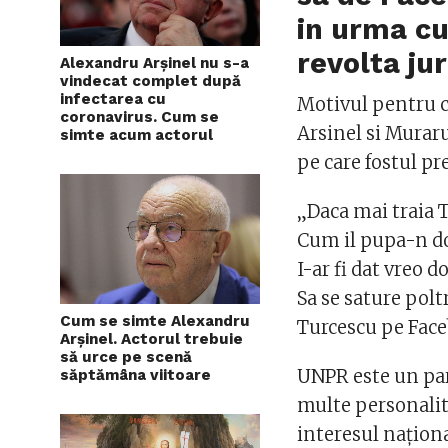
in urma cu
revolta jur
Alexandru Arșinel nu s-a
vindecat complet după
infectarea cu
Motivul pentru c
coronavirus. Cum se
Arsinel si Muraru
simte acum actorul
pe care fostul pr
„Daca mai traia 
Cum il pupa-n do
I-ar fi dat vreo 
Sa se sature poltr
Cum se simte Alexandru
Turcescu pe Fac
Arșinel. Actorul trebuie
să urce pe scenă
UNPR este un part
săptămâna viitoare
multe personalită
interesul naţiona