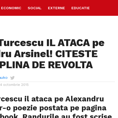
ECONOMIC
SOCIAL
EXTERNE
EDUCATIE
Turcescu IL ATACA pe
ru Arsinel! CITESTE
 PLINA DE REVOLTA
auko
14 octombrie 2015
cescu il ataca pe Alexandru
tr-o poezie postata pe pagina
book. Randurile au fost scrise