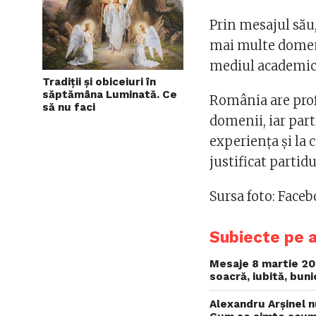
Prin mesajul său,
mai multe domenii
mediul academic, 
Tradiții și obiceiuri în
săptămâna Luminată. Ce
România are prof
să nu faci
domenii, iar part
experienţa şi la 
justificat partidu
Sursa foto: Face
Subiecte pe 
Mesaje 8 martie 202
soacră, iubită, bun
Alexandru Arșinel 