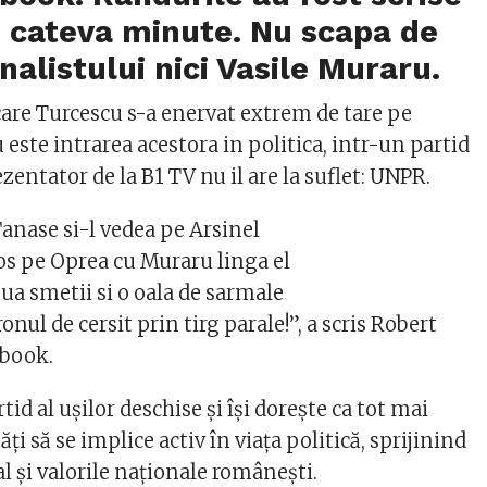
 cateva minute. Nu scapa de
nalistului nici Vasile Muraru.
are Turcescu s-a enervat extrem de tare pe
 este intrarea acestora in politica, intr-un partid
ezentator de la B1 TV nu il are la suflet: UNPR.
Tanase si-l vedea pe Arsinel
s pe Oprea cu Muraru linga el
doua smetii si o oala de sarmale
onul de cersit prin tirg parale!”, a scris Robert
ebook.
id al uşilor deschise şi îşi doreşte ca tot mai
ţi să se implice activ în viaţa politică, sprijinind
l şi valorile naţionale româneşti.