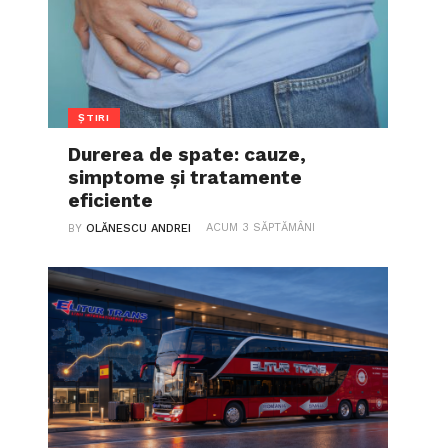
ȘTIRI
Durerea de spate: cauze,
simptome și tratamente
eficiente
ACUM 3 SĂPTĂMÂNI
BY
OLĂNESCU ANDREI