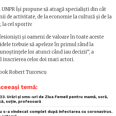
 UNPR îşi propune să atragă specialişti din cât
 de activitate, de la economie la cultură şi de la
la cel sportiv.
esionişti şi oameni de valoare în toate aceste
idele trebuie să apeleze în primul rând la
cunoştinţele lor atunci când iau decizii”, a
l inscrierea celor doi mari actori.
book Robert Turcescu
aceeași temă:
3. Urări și sms-uri de Ziua Femeii pentru mamă, soră,
ică, soție, profesoară
nu s-a vindecat complet după infectarea cu coronavirus.