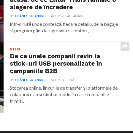
alegere de încredere
BY
OLĂNESCU ANDREI
ACUM 4 SĂPTĂMÂNI
Într-o rută unde contează fiecare detaliu, de la bagaje
și program până la siguranță și confort,...
ȘTIRI
De ce unele companii revin la
stick-uri USB personalizate în
campaniile B2B
BY
OLĂNESCU ANDREI
ACUM O LUNĂ
Stocarea online, linkurile de transfer și platformele de
colaborare au schimbat modul în care companiile
trimit...