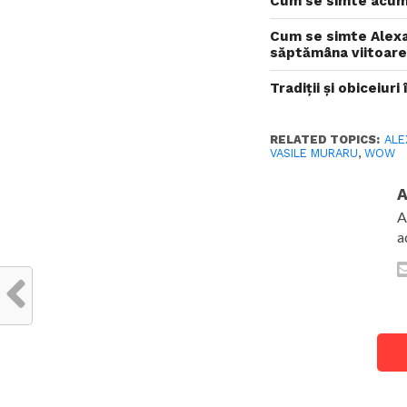
Cum se simte acum
Cum se simte Alexa
săptămâna viitoar
Tradiții și obiceiur
RELATED TOPICS:
ALE
VASILE MURARU
,
WOW
A
A
a