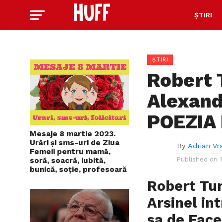
ȘTIRI
ȘTIRI
Robert 
Alexand
POEZIA
Mesaje 8 martie 2023.
Urări și sms-uri de Ziua
By
Adrian Vr
Femeii pentru mamă,
Published on
soră, soacră, iubită,
bunică, soție, profesoară
Robert Tur
Arsinel in
sa de Face