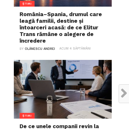
ȘTIRI
România–Spania, drumul care
leagă familii, destine și
întoarceri acasă: de ce Elitur
Trans rămâne o alegere de
încredere
ACUM 4 SĂPTĂMÂNI
BY
OLĂNESCU ANDREI
ȘTIRI
De ce unele companii revin la