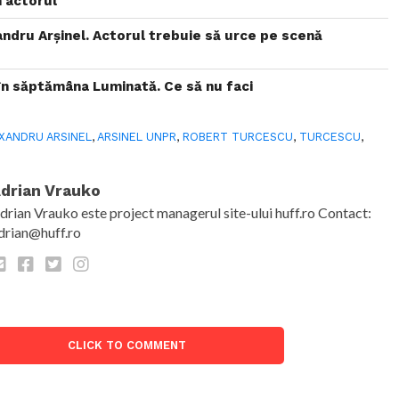
 actorul
ndru Arșinel. Actorul trebuie să urce pe scenă
e
i în săptămâna Luminată. Ce să nu faci
XANDRU ARSINEL
,
ARSINEL UNPR
,
ROBERT TURCESCU
,
TURCESCU
,
drian Vrauko
drian Vrauko este project managerul site-ului huff.ro Contact:
drian@huff.ro
CLICK TO COMMENT