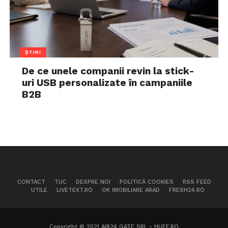
ȘTIRI
De ce unele companii revin la stick-
uri USB personalizate în campaniile
B2B
CONTACT
TUC
DESPRE NOI
POLITICĂ COOKIES
RSS FEED
UTILE
LIVETEXT.RO
OK IMOBILIARE ARAD
FRESH24.RO
Copyright © 2021 AIR24 GATE SRL - HUFF.RO