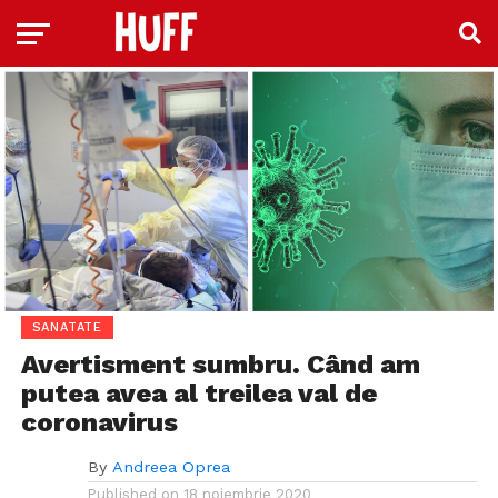
SANATATE
Avertisment sumbru. Când am
putea avea al treilea val de
coronavirus
By
Andreea Oprea
Published on
18 noiembrie 2020