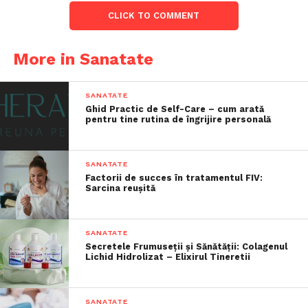
CLICK TO COMMENT
More in Sanatate
SANATATE
Ghid Practic de Self-Care – cum arată
pentru tine rutina de îngrijire personală
SANATATE
Factorii de succes în tratamentul FIV:
Sarcina reușită
SANATATE
Secretele Frumuseții și Sănătății: Colagenul
Lichid Hidrolizat – Elixirul Tineretii
SANATATE