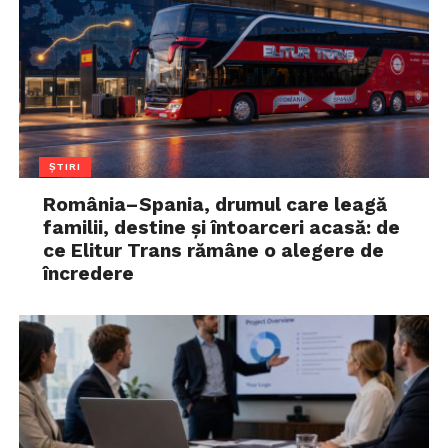
ȘTIRI
România–Spania, drumul care leagă
familii, destine și întoarceri acasă: de
ce Elitur Trans rămâne o alegere de
încredere