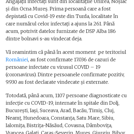
Angajații infectați sunt din localitățile Unirea, Noşlac
şi din Ocna Mureş. Prima persoană care a fost
depistată cu Covid-19 este din Turda, localitate în
care numărul celor infectați a ajuns la 261. Până
acum, potrivit datelor furnizate de DSP Alba 186
dintre bolnavi s-au vindecat deja.
Vă reamintim că până în acest moment pe teritoriul
României
, au fost confirmate 17.036 de cazuri de
persoane infectate cu virusul COVID – 19
(coronavirus). Dintre persoanele confirmate pozitiv,
9.930 au fost declarate vindecate și externate.
Totodată, până acum, 1107 persoane diagnosticate cu
infecție cu COVID-19, internate în spitale din Dolj,
București, Iași, Suceava, Arad, Bacău, Timiș, Cluj,
Neamț, Hunedoara, Constanța, Satu Mare, Sibiu,
Ialomița, Bistrița-Năsăud, Covasna, Dâmbovița,
Vrancea, Galați, Caraș-Severin, Mureș, Giurgiu, Bihor,