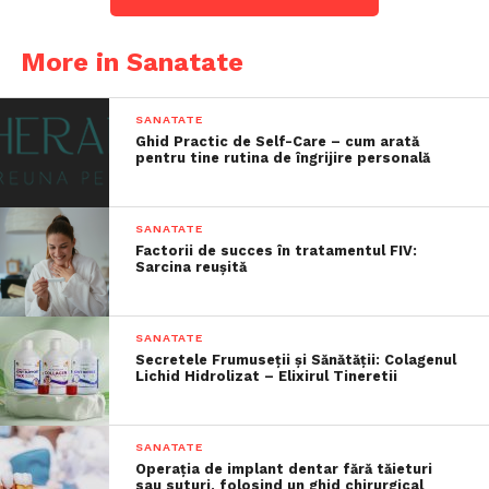
More in Sanatate
SANATATE
Ghid Practic de Self-Care – cum arată
pentru tine rutina de îngrijire personală
SANATATE
Factorii de succes în tratamentul FIV:
Sarcina reușită
SANATATE
Secretele Frumuseții și Sănătății: Colagenul
Lichid Hidrolizat – Elixirul Tineretii
SANATATE
Operația de implant dentar fără tăieturi
sau suturi, folosind un ghid chirurgical