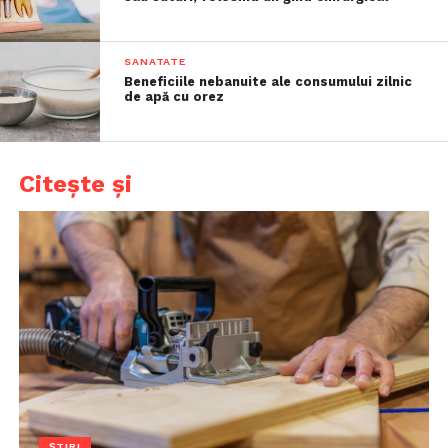
SANATATE
Beneficiile nebanuite ale consumului zilnic
de apă cu orez
Citește și
ȘTIRI