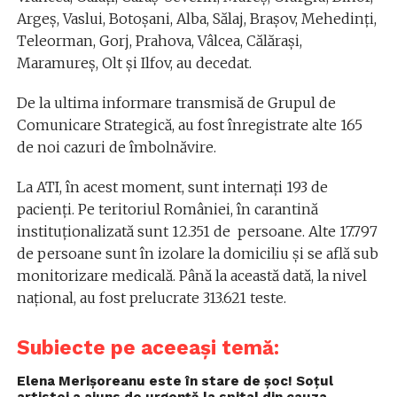
Argeș, Vaslui, Botoșani, Alba, Sălaj, Brașov, Mehedinți,
Teleorman, Gorj, Prahova, Vâlcea, Călărași,
Maramureș, Olt și Ilfov, au decedat.
De la ultima informare transmisă de Grupul de
Comunicare Strategică, au fost înregistrate alte 165
de noi cazuri de îmbolnăvire.
La ATI, în acest moment, sunt internați 193 de
pacienți.
Pe teritoriul României, în carantină
instituționalizată sunt 12.351 de
persoane. Alte 17.797
de persoane sunt în izolare la domiciliu și se află sub
monitorizare medicală.
Până la această dată, la nivel
național, au fost prelucrate 313.621 teste.
Subiecte pe aceeași temă:
Elena Merișoreanu este în stare de șoc! Soțul