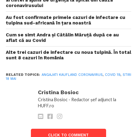
artistei a ajuns de urgență la spital din cauza
coronavirusului
Au fost confirmate primele cazuri de infectare cu
tulpina sud-africană în țara noastră
Cum se simt Andra și Cătălin Măruță după ce au
aflat că au Covid
Alte trei cazuri de infectare cu noua tulpină. În total
sunt 8 cazuri în România
RELATED TOPICS:
ANGAJATI KAUFLAND CORONAVIRUS
,
COVID 19
,
STIRI
18 MAI
Cristina Bosioc
Cristina Bosioc - Redactor șef adjunct la
HUFF.ro
CLICK TO COMMENT