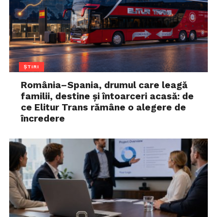
ȘTIRI
România–Spania, drumul care leagă
familii, destine și întoarceri acasă: de
ce Elitur Trans rămâne o alegere de
încredere