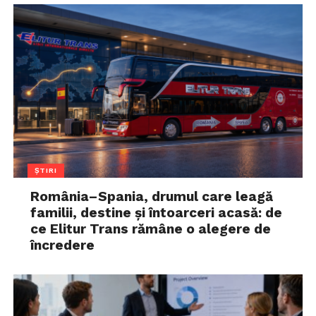
ȘTIRI
România–Spania, drumul care leagă
familii, destine și întoarceri acasă: de
ce Elitur Trans rămâne o alegere de
încredere