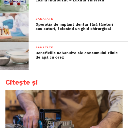
Lichid Hidrolizat – Elixirul Tineretii
SANATATE
Operația de implant dentar fără tăieturi
sau suturi, folosind un ghid chirurgical
SANATATE
Beneficiile nebanuite ale consumului zilnic
de apă cu orez
Citește și