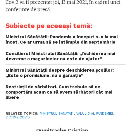
Cov 2 va fi prezentat joi, 13 mai 2021, în cadrul unei
conferințe de presă.
Subiecte pe aceeași temă:
Ministrul Sănătății: Pandemia a început s-o ia mai
încet. Ce ar urma să se întâmple din septembrie
Consilierul Ministrului Sănătății: „închiderea mai
devreme a magazinelor nu este de ajutor”
Ministrul Sănătății despre deschiderea școlilor:
„Este o promisiune, nu o garanție”
Restricții de sărbători. Cum trebuie să ne
comportăm acum ca să avem sărbători cât mai
libere
RELATED TOPICS:
MINISTRUL SANATATII
,
VALUL 3 AL PANDEMIEI
,
VICTIME COVID
Dumitrache Cristian