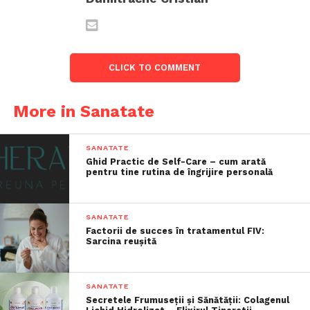
CLICK TO COMMENT
More in Sanatate
SANATATE
Ghid Practic de Self-Care – cum arată
pentru tine rutina de îngrijire personală
SANATATE
Factorii de succes în tratamentul FIV:
Sarcina reușită
SANATATE
Secretele Frumuseții și Sănătății: Colagenul