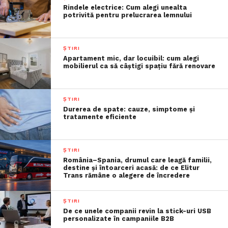
Rindele electrice: Cum alegi unealta
potrivită pentru prelucrarea lemnului
ȘTIRI
Apartament mic, dar locuibil: cum alegi
mobilierul ca să câștigi spațiu fără renovare
ȘTIRI
Durerea de spate: cauze, simptome și
tratamente eficiente
ȘTIRI
România–Spania, drumul care leagă familii,
destine și întoarceri acasă: de ce Elitur
Trans rămâne o alegere de încredere
ȘTIRI
De ce unele companii revin la stick-uri USB
personalizate în campaniile B2B