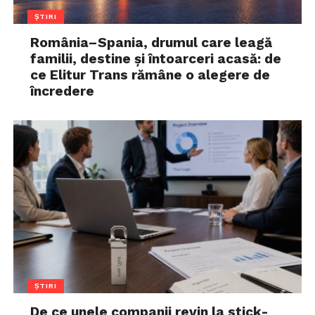
ȘTIRI
România–Spania, drumul care leagă
familii, destine și întoarceri acasă: de
ce Elitur Trans rămâne o alegere de
încredere
ȘTIRI
De ce unele companii revin la stick-