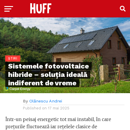
ȘTIRI
Sistemele fotovoltaice
hibride – soluția ideală
indiferent de vreme
By
Olănescu Andrei
Published on
17 mai 2025
Într-un peisaj energetic tot mai instabil, în care
prețurile fluctuează iar rețelele clasice de