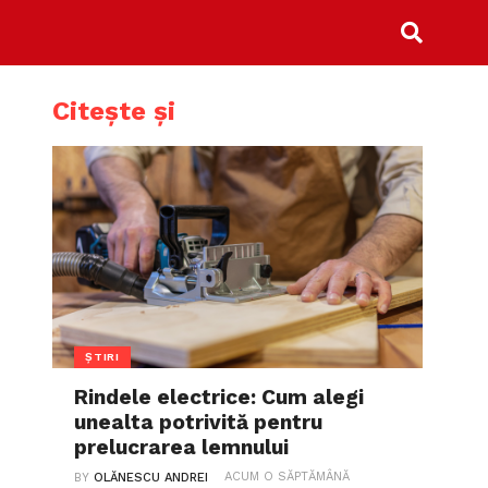
Citește și
ȘTIRI
Rindele electrice: Cum alegi
unealta potrivită pentru
prelucrarea lemnului
ACUM O SĂPTĂMÂNĂ
BY
OLĂNESCU ANDREI