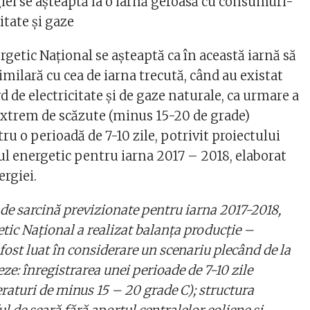
iei se așteaptă la o iarnă geroasă cu consumuri-
itate și gaze
getic Național se așteaptă ca în această iarnă să
imilară cu cea de iarna trecută, când au existat
de electricitate și de gaze naturale, ca urmare a
xtrem de scăzute (minus 15-20 de grade)
ru o perioadă de 7-10 zile, potrivit proiectului
l energetic pentru iarna 2017 – 2018, elaborat
ergiei.
 de sarcină previzionate pentru iarna 2017-2018,
tic Național a realizat balanța producție –
fost luat în considerare un scenariu plecând de la
ze: înregistrarea unei perioade de 7-10 zile
raturi de minus 15 – 20 grade C); structura