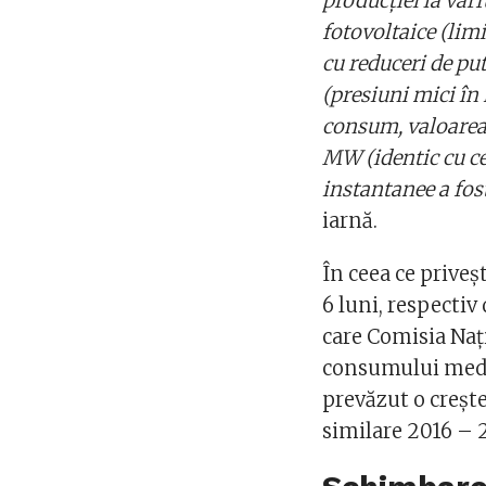
producției la vârf
fotovoltaice (limi
cu reduceri de put
(presiuni mici în 
consum, valoarea
MW (identic cu ce
instantanee a fos
iarnă.
În ceea ce priveș
6 luni, respectiv
care Comisia Naț
consumului mediu
prevăzut o crește
similare 2016 – 