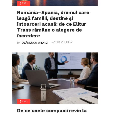
ȘTIRI
România–Spania, drumul care
leagă familii, destine și
întoarceri acasă: de ce Elitur
Trans rămâne o alegere de
încredere
ACUM O LUNĂ
BY
OLĂNESCU ANDREI
ȘTIRI
De ce unele companii revin la