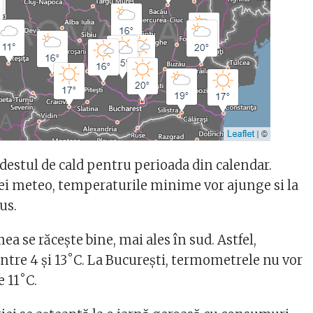
i destul de cald pentru perioada din calendar.
ei meteo, temperaturile minime vor ajunge si la
us.
ea se răceşte bine, mai ales în sud. Astfel,
ntre 4 şi 13˚C. La Bucureşti, termometrele nu vor
e 11˚C.