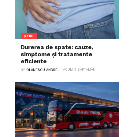
ȘTIRI
Durerea de spate: cauze,
simptome și tratamente
eficiente
ACUM 3 SĂPTĂMÂNI
BY
OLĂNESCU ANDREI