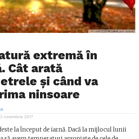
tură extremă în
. Cât arată
trele și când va
rima ninsoare
an
13 noiembrie 2017
este la început de iarnă. Dacă la mijlocul lunii
a să avem temperaturi apropiate de cele de