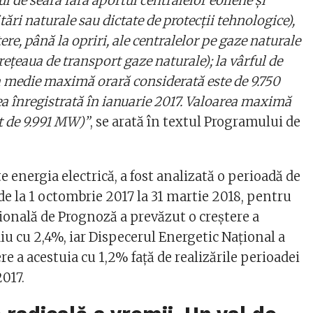
ul de seară fără aportul centralelor eoliene și
tări naturale sau dictate de protecții tehnologice),
ere, până la opriri, ale centralelor pe gaze naturale
rețeaua de transport gaze naturale); la vârful de
 medie maximă orară considerată este de 9.750
a înregistrată în ianuarie 2017. Valoarea maximă
t de 9.991 MW)”
, se arată în textul Programului de
te energia electrică, a fost analizată o perioadă de
 de la 1 octombrie 2017 la 31 martie 2018, pentru
ională de Prognoză a prevăzut o creștere a
 cu 2,4%, iar Dispecerul Energetic Național a
re a acestuia cu 1,2% față de realizările perioadei
2017.