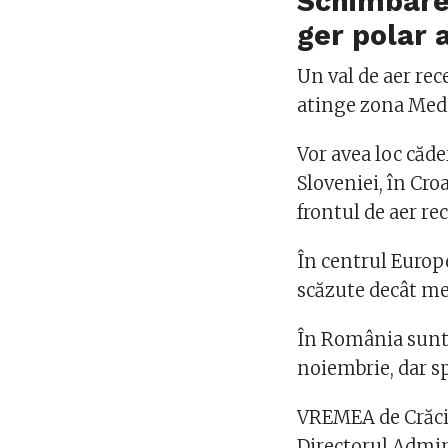
Schimbare 
ger polar 
Un val de aer rec
atinge zona Medi
Vor avea loc căde
Sloveniei, în Cro
frontul de aer re
În centrul Europe
scăzute decât me
În România sunt 
noiembrie, dar s
VREMEA de Crăciu
Directorul Admin