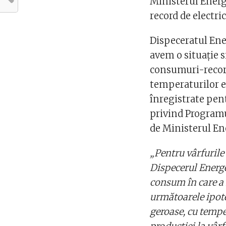
Ministerul Energ
record de electric
Dispeceratul Ener
avem o situație s
consumuri-record 
temperaturilor e
înregistrate pent
privind Programu
de Ministerul En
„Pentru vârfurile
Dispecerul Energe
consum în care a 
următoarele ipote
geroase, cu tempe