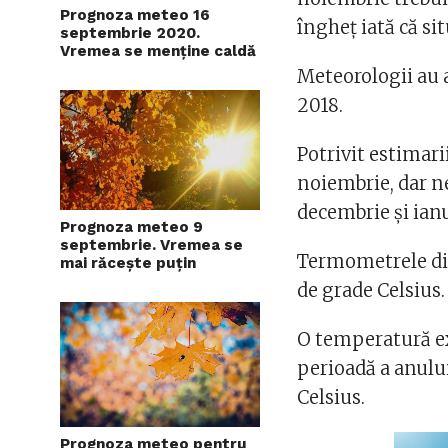
Prognoza meteo 16
îngheț iată că sit
septembrie 2020.
Vremea se menține caldă
Meteorologii au
2018.
Potrivit estimar
noiembrie, dar n
decembrie și ianu
Prognoza meteo 9
septembrie. Vremea se
Termometrele din
mai răcește puțin
de grade Celsius.
O temperatură e
perioadă a anulu
Celsius.
Prognoza meteo pentru