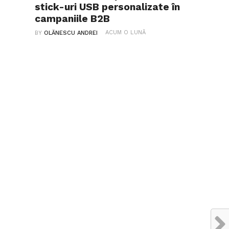
stick-uri USB personalizate în
campaniile B2B
ACUM O LUNĂ
BY
OLĂNESCU ANDREI