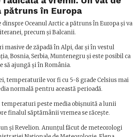
radicală a vremii. Un val de
a pătruns în Europa
e dinspre Oceanul Arctic a pătruns în Europa și va
teranei, precum și Balcanii.
ri masive de zăpadă în Alpi, dar și în vestul
ația, Bosnia, Serbia, Muntenegru și este posibil ca
ce să ajungă și în România.
i, temperaturile vor fi cu 5-8 grade Celsius mai
dia normală pentru această perioadă.
temperaturi peste media obișnuită a lunii
pre finalul săptămânii vremea se răcește.
n şi Revelion. Anunţul făcut de meteorologi
istraţiei Naţionale de Meteorologie, Elena