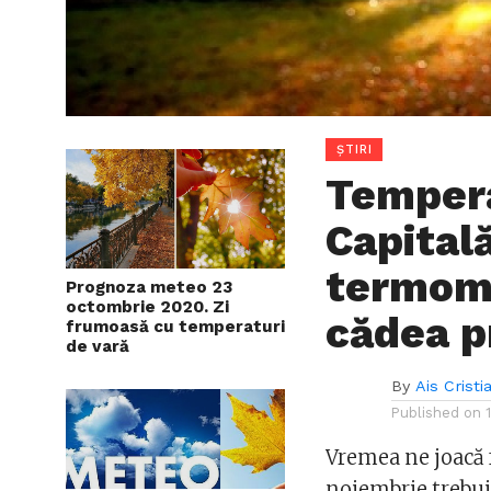
ȘTIRI
Tempera
Capitală
termome
Prognoza meteo 23
octombrie 2020. Zi
cădea p
frumoasă cu temperaturi
de vară
By
Ais Cristi
Published on
Vremea ne joacă f
noiembrie trebui