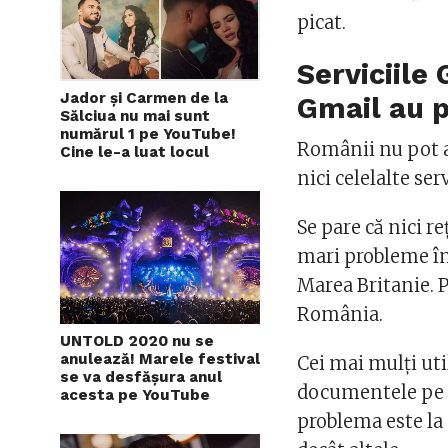
picat.
Serviciile
Jador și Carmen de la
Gmail au p
Sălciua nu mai sunt
numărul 1 pe YouTube!
Românii nu pot a
Cine le-a luat locul
nici celelalte ser
Se pare că nici r
mari probleme înr
Marea Britanie. 
România.
UNTOLD 2020 nu se
anulează! Marele festival
Cei mai mulți uti
se va desfășura anul
documentele pe ca
acesta pe YouTube
problema este la 