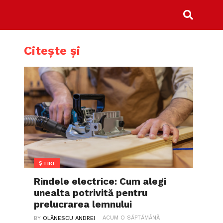
Citește și
ȘTIRI
Rindele electrice: Cum alegi
unealta potrivită pentru
prelucrarea lemnului
ACUM O SĂPTĂMÂNĂ
BY
OLĂNESCU ANDREI