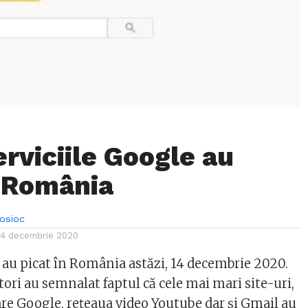
erviciile Google au
n România
Bosioc
14 decembrie 2020
e au picat în România astăzi, 14 decembrie 2020.
tori au semnalat faptul că cele mai mari site-uri,
re Google, rețeaua video Youtube dar și Gmail au