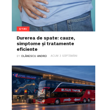
ȘTIRI
Durerea de spate: cauze,
simptome și tratamente
eficiente
ACUM 3 SĂPTĂMÂNI
BY
OLĂNESCU ANDREI