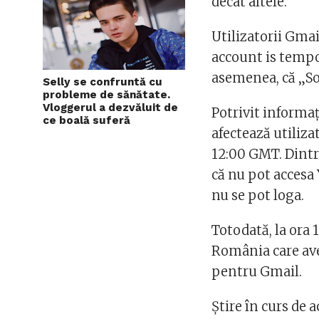
decât altele.
Utilizatorii Gmai
account is tempo
asemenea, că „S
Selly se confruntă cu
probleme de sănătate.
Vloggerul a dezvăluit de
Potrivit informa
ce boală suferă
afectează utiliza
12:00 GMT. Dintr
că nu pot accesa
nu se pot loga.
Totodată, la ora 
România care ave
pentru Gmail.
Știre în curs de 