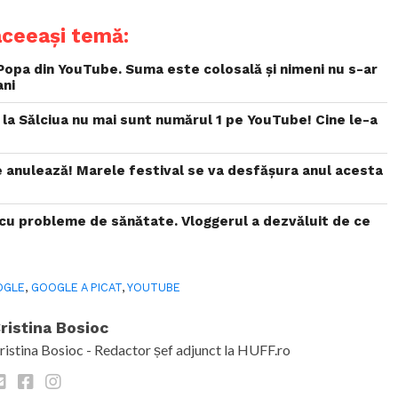
aceeași temă:
Popa din YouTube. Suma este colosală și nimeni nu s-ar
ani
la Sălciua nu mai sunt numărul 1 pe YouTube! Cine le-a
anulează! Marele festival se va desfășura anul acesta
 cu probleme de sănătate. Vloggerul a dezvăluit de ce
OGLE
,
GOOGLE A PICAT
,
YOUTUBE
ristina Bosioc
ristina Bosioc - Redactor șef adjunct la HUFF.ro