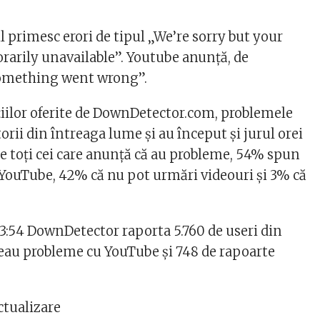
l primesc erori de tipul „We’re sorry but your
rarily unavailable”. Youtube anunță, de
omething went wrong”.
țiilor oferite de DownDetector.com, problemele
torii din întreaga lume și au început și jurul orei
e toți cei care anunță că au probleme, 54% spun
 YouTube, 42% că nu pot urmări videouri și 3% că
13:54 DownDetector raporta 5.760 de useri din
au probleme cu YouTube și 748 de rapoarte
actualizare