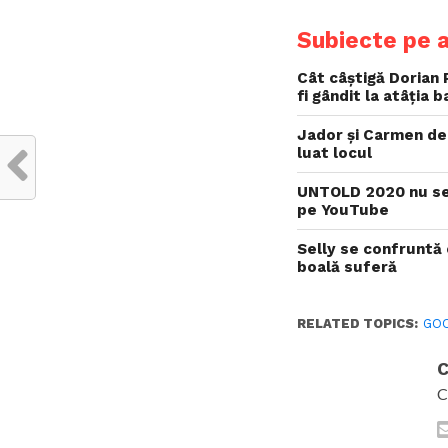
Subiecte pe 
Cât câștigă Dorian 
fi gândit la atâția b
Jador și Carmen de 
luat locul
UNTOLD 2020 nu se 
pe YouTube
Selly se confruntă
boală suferă
RELATED TOPICS:
GO
C
C