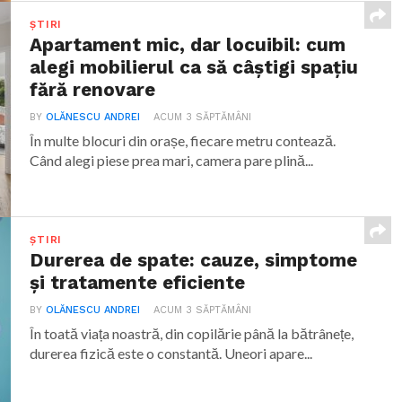
ȘTIRI
Apartament mic, dar locuibil: cum
alegi mobilierul ca să câștigi spațiu
fără renovare
BY
OLĂNESCU ANDREI
ACUM 3 SĂPTĂMÂNI
În multe blocuri din orașe, fiecare metru contează.
Când alegi piese prea mari, camera pare plină...
ȘTIRI
Durerea de spate: cauze, simptome
și tratamente eficiente
BY
OLĂNESCU ANDREI
ACUM 3 SĂPTĂMÂNI
În toată viața noastră, din copilărie până la bătrânețe,
durerea fizică este o constantă. Uneori apare...