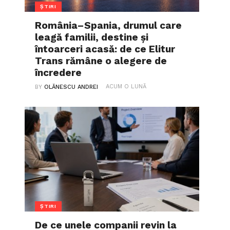
ȘTIRI
România–Spania, drumul care
leagă familii, destine și
întoarceri acasă: de ce Elitur
Trans rămâne o alegere de
încredere
ACUM O LUNĂ
BY
OLĂNESCU ANDREI
ȘTIRI
De ce unele companii revin la