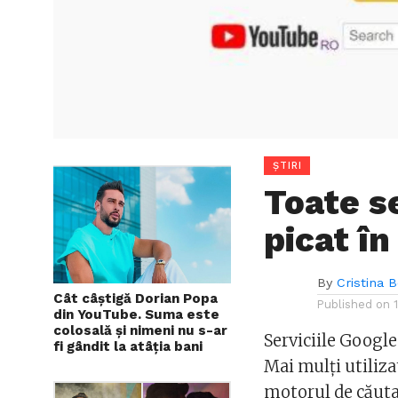
ȘTIRI
Toate s
picat î
By
Cristina 
Cât câștigă Dorian Popa
Published on
din YouTube. Suma este
colosală și nimeni nu s-ar
Serviciile Googl
fi gândit la atâția bani
Mai mulți utiliza
motorul de căuta