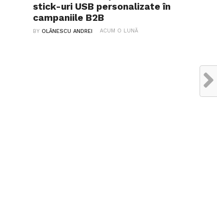
stick-uri USB personalizate în
campaniile B2B
ACUM O LUNĂ
BY
OLĂNESCU ANDREI