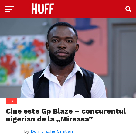
TV
Cine este Gp Blaze – concurentul
nigerian de la „Mireasa”
By
Dumitrache Cristian