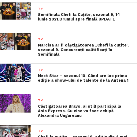
TV
Semifinala Chefi la Cuțite, sezonul 9, 14
iunie 2021.Drumul spre finală UPDATE
TV
Narcisa ar fi câștigătoarea „Chefi la cuțite”,
sezonul 9. Concurenții calitificați în
Semifinală
TV
Next Star – sezonul 10. Când are loc prima
ediție a show-ului de talente de la Antena 1
TV
Câștigătoarea Bravo, ai stil! participă la
Asia Express. Cu cine va face echipă
Alexandra Ungureanu
TV
Chefi la cuțite – sezonul 9, ediția din 4 mai