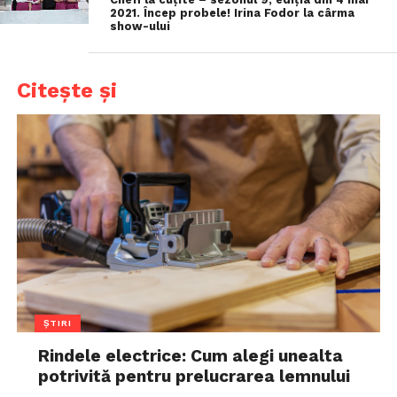
2021. Încep probele! Irina Fodor la cârma
show-ului
Citește și
ȘTIRI
Rindele electrice: Cum alegi unealta
potrivită pentru prelucrarea lemnului