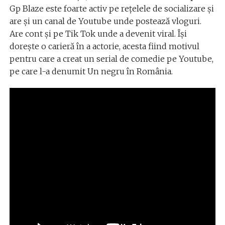
Gp Blaze este foarte activ pe rețelele de socializare și
are și un canal de Youtube unde postează vloguri.
Are cont și pe Tik Tok unde a devenit viral. Își
dorește o carieră în a actorie, acesta fiind motivul
pentru care a creat un serial de comedie pe Youtube,
pe care l-a denumit Un negru în România.