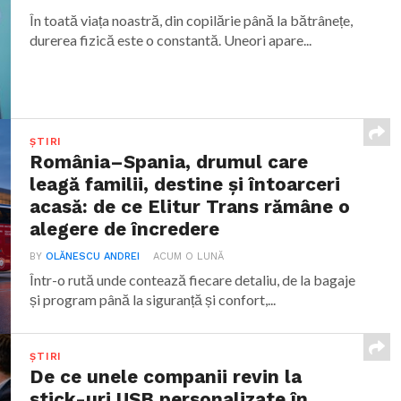
În toată viața noastră, din copilărie până la bătrânețe,
durerea fizică este o constantă. Uneori apare...
ȘTIRI
România–Spania, drumul care
leagă familii, destine și întoarceri
acasă: de ce Elitur Trans rămâne o
alegere de încredere
BY
OLĂNESCU ANDREI
ACUM O LUNĂ
Într-o rută unde contează fiecare detaliu, de la bagaje
și program până la siguranță și confort,...
ȘTIRI
De ce unele companii revin la
stick-uri USB personalizate în