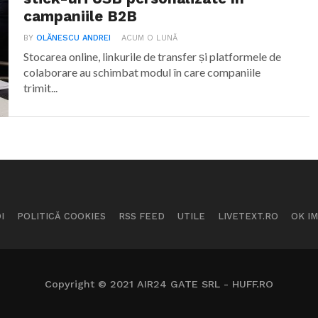
campaniile B2B
BY
OLĂNESCU ANDREI
ACUM O LUNĂ
Stocarea online, linkurile de transfer și platformele de
colaborare au schimbat modul în care companiile
trimit...
I
POLITICĂ COOKIES
RSS FEED
UTILE
LIVETEXT.RO
OK I
Copyright © 2021 AIR24 GATE SRL - HUFF.RO