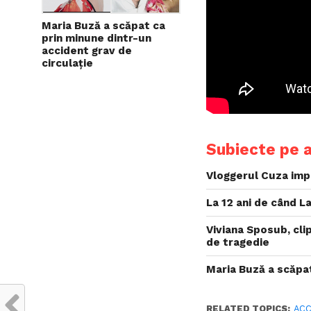
Maria Buză a scăpat ca
prin minune dintr-un
accident grav de
circulație
Subiecte pe 
Vloggerul Cuza impl
La 12 ani de când L
Viviana Sposub, cli
de tragedie
Maria Buză a scăpat
RELATED TOPICS:
ACC