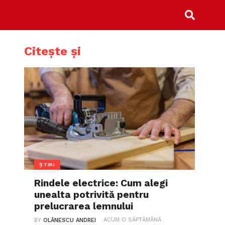
Citește și
ȘTIRI
Rindele electrice: Cum alegi
unealta potrivită pentru
prelucrarea lemnului
ACUM O SĂPTĂMÂNĂ
BY
OLĂNESCU ANDREI