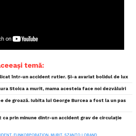
aceeași temă:
icat într-un accident rutier. Și-a avariat bolidul de lux
aura Stoica a murit, mama acesteia face noi dezvăluiri
pe de groază. Iubita lui George Burcea a fost la un pas
 ca prin minune dintr-un accident grav de circulație
IDENT
,
FUNKORPORATION
,
MURIT
,
SZANTO LORAND