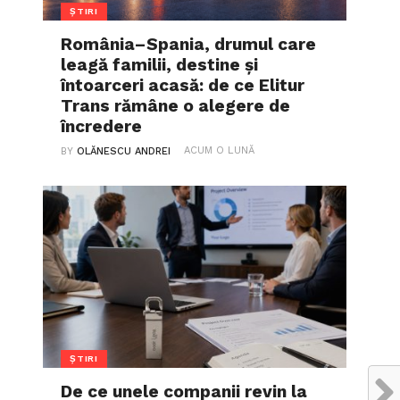
ȘTIRI
România–Spania, drumul care
leagă familii, destine și
întoarceri acasă: de ce Elitur
Trans rămâne o alegere de
încredere
ACUM O LUNĂ
BY
OLĂNESCU ANDREI
ȘTIRI
De ce unele companii revin la