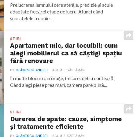
Prelucrarea lemnului cere atenție, precizie și scule
adaptate fiecărei etape de lucru. Atunci când
suprafețele trebuie...
ȘTIRI
Apartament mic, dar locuibil: cum
alegi mobilierul ca să câștigi spațiu
fără renovare
BY
OLĂNESCU ANDREI
ACUM 3 SĂPTĂMÂNI
În multe blocuri din orașe, fiecare metru contează.
Când alegi piese prea mari, camera pare plină...
ȘTIRI
Durerea de spate: cauze, simptome
și tratamente eficiente
BY
OLĂNESCU ANDREI
ACUM 3 SĂPTĂMÂNI