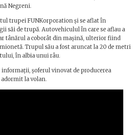
ană Negreni.
tul trupei FUNKorporation și se aflat în
ii săi de trupă. Autovehiculul în care se aflau a
ar tânărul a coborât din mașină, ulterior fiind
amionetă. Trupul său a fost aruncat la 20 de metri
ului, în albia unui râu.
 informații, șoferul vinovat de producerea
i adormit la volan.