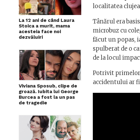
localitatea cluje
La 12 ani de când Laura
Tânărul era basis
Stoica a murit, mama
microbuz cu coleg
acesteia face noi
dezvăluiri
făcut un popas, i
spulberat de o c
de la locul impact
Potrivit primelor
accidentului ar f
Viviana Sposub, clipe de
groază. Iubita lui George
Burcea a fost la un pas
de tragedie