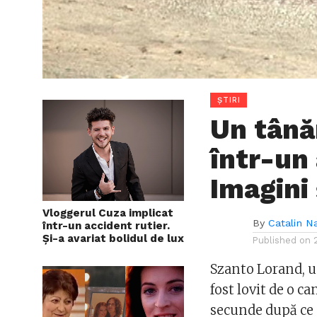
ȘTIRI
Un tână
într-un
Imagini
Vloggerul Cuza implicat
By
Catalin N
într-un accident rutier.
Și-a avariat bolidul de lux
Published on
Szanto Lorand, u
fost lovit de o c
secunde după ce 