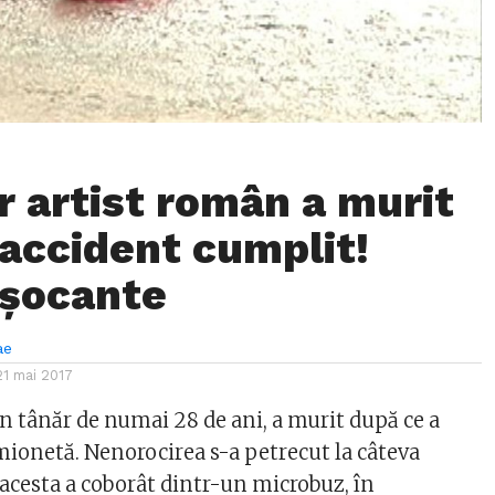
r artist român a murit
 accident cumplit!
 șocante
ae
21 mai 2017
n tânăr de numai 28 de ani, a murit după ce a
amionetă. Nenorocirea s-a petrecut la câteva
acesta a coborât dintr-un microbuz, în