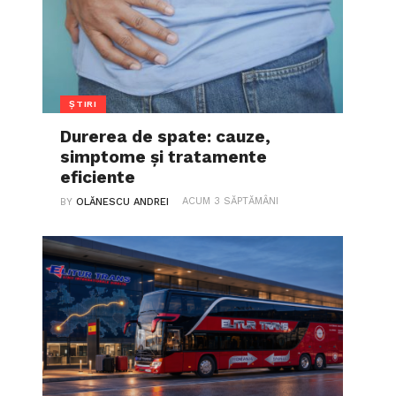
ȘTIRI
Durerea de spate: cauze,
simptome și tratamente
eficiente
ACUM 3 SĂPTĂMÂNI
BY
OLĂNESCU ANDREI