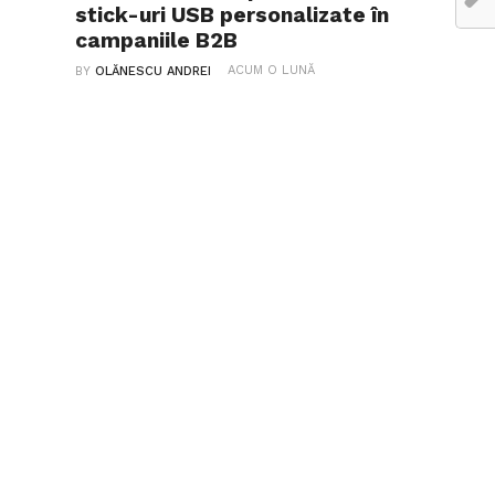
stick-uri USB personalizate în
campaniile B2B
ACUM O LUNĂ
BY
OLĂNESCU ANDREI