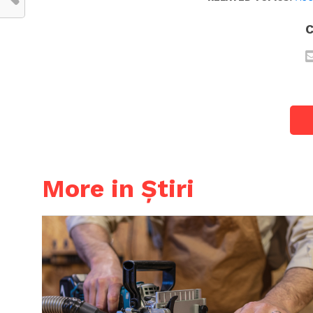
C
More in Știri