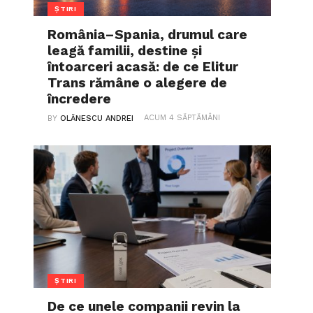
ȘTIRI
România–Spania, drumul care
leagă familii, destine și
întoarceri acasă: de ce Elitur
Trans rămâne o alegere de
încredere
ACUM 4 SĂPTĂMÂNI
BY
OLĂNESCU ANDREI
ȘTIRI
De ce unele companii revin la