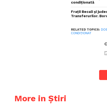
condiționată
Fraţii Becali şi ju
Transferurilor. Bor
RELATED TOPICS:
DOS
CONDIȚIONAT
C
More in Știri