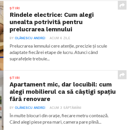
ȘTIRI
Rindele electrice: Cum alegi
unealta potrivită pentru
prelucrarea lemnului
BY
OLĂNESCU ANDREI
ACUM 6 ZILE
Prelucrarea lemnului cere atenție, precizie și scule
adaptate fiecărei etape de lucru. Atunci când
suprafețele trebuie...
ȘTIRI
Apartament mic, dar locuibil: cum
alegi mobilierul ca să câștigi spațiu
fără renovare
BY
OLĂNESCU ANDREI
ACUM 3 SĂPTĂMÂNI
În multe blocuri din orașe, fiecare metru contează.
Când alegi piese prea mari, camera pare plină...