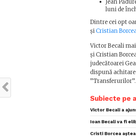
Jean Pădure
luni de înc
Dintre cei opt oa
şi
Cristian Borce
Victor Becali mai
şi Cristian Borce
judecătoarei Gean
dispună achitare
”Transferurilor”.
Subiecte pe 
Victor Becali a ajun
Ioan Becali va fi el
Cristi Borcea aște