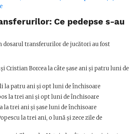
re
ansferurilor: Ce pedepse s-au
n dosarul transferurilor de jucători au fost
şi Cristian Borcea la câte şase ani şi patru luni de
li la patru ani şi opt luni de închisoare
s la trei ani şi opt luni de închisoare
 la trei ani şi şase luni de închisoare
pescu la trei ani, o lună şi zece zile de