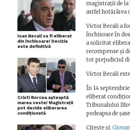
magistrații de l
astfel hotărârea
Victor Becali a f
închisoare în dos
Ioan Becali va fi eliberat
din închisoare! Decizia
a solicitat elibe
este definitivă
recompense și do
tot prejudiciul d
Victor Becali est
În 14 septembrie, 
eliberat condiţio
Cristi Borcea așteaptă
marea veste! Magistrații
Tribunalului Ilfo
pot decide eliberarea
pedeapsa de şase 
condiționată
Citește și:
Giovani