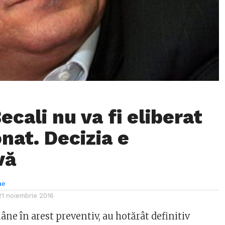
ecali nu va fi eliberat
nat. Decizia e
vă
ae
21 noiembrie 2016
âne în arest preventiv, au hotărât definitiv