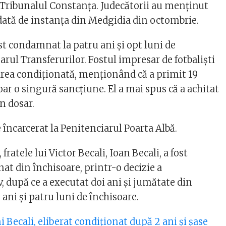
a Tribunalul Constanța. Judecătorii au menținut
 dată de instanța din Medgidia din octombrie.
ost condamnat la patru ani și opt luni de
arul Transferurilor. Fostul impresar de fotbaliști
rarea condiționată, menționând că a primit 19
ar o singură sancțiune. El a mai spus că a achitat
in dosar.
e încarcerat la Penitenciarul Poarta Albă.
fratele lui Victor Becali, Ioan Becali, a fost
nat din închisoare, printr-o decizie a
v, după ce a executat doi ani şi jumătate din
ani şi patru luni de închisoare.
 Becali, eliberat condiționat după 2 ani și șase