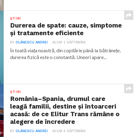
ȘTIRI
Durerea de spate: cauze, simptome
și tratamente eficiente
BY
OLĂNESCU ANDREI
ACUM 3 SĂPTĂMÂNI
În toată viața noastră, din copilărie până la bătrânețe,
durerea fizică este o constantă. Uneori apare...
ȘTIRI
România–Spania, drumul care
leagă familii, destine și întoarceri
acasă: de ce Elitur Trans rămâne o
alegere de încredere
BY
OLĂNESCU ANDREI
ACUM 4 SĂPTĂMÂNI