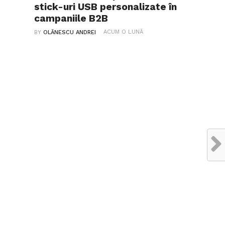
stick-uri USB personalizate în
campaniile B2B
ACUM O LUNĂ
BY
OLĂNESCU ANDREI