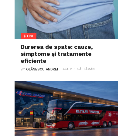
ȘTIRI
Durerea de spate: cauze,
simptome și tratamente
eficiente
ACUM 3 SĂPTĂMÂNI
BY
OLĂNESCU ANDREI