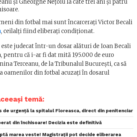
anu şi Gheorghe Neţoiu la câte trei ani şi patru
hisoare.
meni din fotbal mai sunt încarceraţi Victor Becali
a
, ceilalţi fiind eliberaţi condiţionat.
 este judecat într-un dosar alături de Ioan Becali
a, pentru că i-ar fi dat mită 195.000 de euro
ina Terceanu, de la Tribunalul Bucureşti, ca să
a oamenilor din fotbal acuzaţi în dosarul
aceeași temă:
s de urgență la spitalul Floreasca, direct din penitenciar
iberat din închisoare! Decizia este definitivă
aptă marea veste! Magistrații pot decide eliberarea