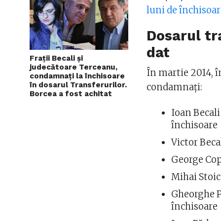
luni de închisoa
Dosarul tr
dat
Fraţii Becali şi
judecătoare Terceanu,
În martie 2014, î
condamnaţi la închisoare
în dosarul Transferurilor.
condamnaţi:
Borcea a fost achitat
Ioan Becali 
închisoare
Victor Beca
George Copo
Mihai Stoica
Gheorghe Po
închisoare