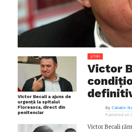
ȘTIRI
Victor B
condițio
definiti
Victor Becali a ajuns de
urgență la spitalul
Floreasca, direct din
By
Catalin N
penitenciar
Published on
Victor Becali răm