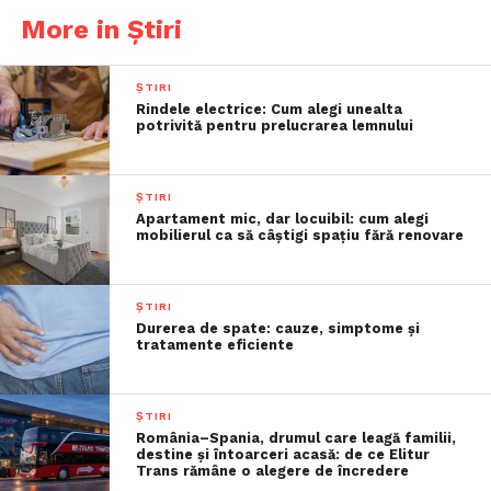
More in Știri
ȘTIRI
Rindele electrice: Cum alegi unealta
potrivită pentru prelucrarea lemnului
ȘTIRI
Apartament mic, dar locuibil: cum alegi
mobilierul ca să câștigi spațiu fără renovare
ȘTIRI
Durerea de spate: cauze, simptome și
tratamente eficiente
ȘTIRI
România–Spania, drumul care leagă familii,
destine și întoarceri acasă: de ce Elitur
Trans rămâne o alegere de încredere