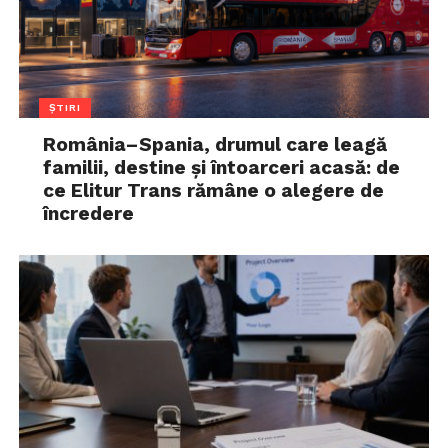
ȘTIRI
România–Spania, drumul care leagă
familii, destine și întoarceri acasă: de
ce Elitur Trans rămâne o alegere de
încredere