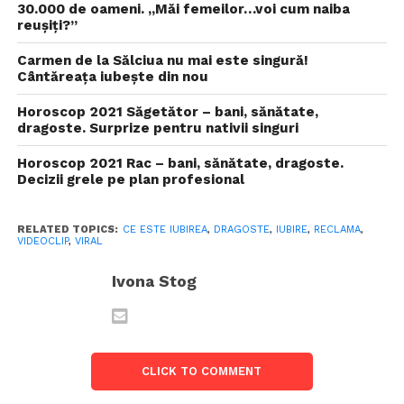
30.000 de oameni. „Măi femeilor…voi cum naiba
reușiți?”
Carmen de la Sălciua nu mai este singură!
Cântăreața iubește din nou
Horoscop 2021 Săgetător – bani, sănătate,
dragoste. Surprize pentru nativii singuri
Horoscop 2021 Rac – bani, sănătate, dragoste.
Decizii grele pe plan profesional
RELATED TOPICS:
CE ESTE IUBIREA
,
DRAGOSTE
,
IUBIRE
,
RECLAMA
,
VIDEOCLIP
,
VIRAL
Ivona Stog
CLICK TO COMMENT