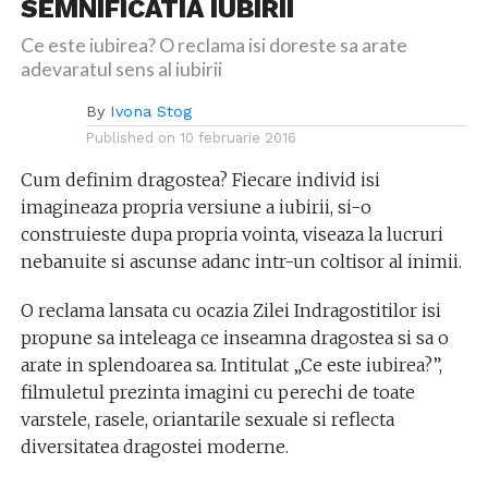
SEMNIFICATIA IUBIRII
Ce este iubirea? O reclama isi doreste sa arate
adevaratul sens al iubirii
By
Ivona Stog
Published on
10 februarie 2016
Cum definim dragostea? Fiecare individ isi
imagineaza propria versiune a iubirii, si-o
construieste dupa propria vointa, viseaza la lucruri
nebanuite si ascunse adanc intr-un coltisor al inimii.
O reclama lansata cu ocazia Zilei Indragostitilor isi
propune sa inteleaga ce inseamna dragostea si sa o
arate in splendoarea sa. Intitulat „Ce este iubirea?”,
filmuletul prezinta imagini cu perechi de toate
varstele, rasele, oriantarile sexuale si reflecta
diversitatea dragostei moderne.