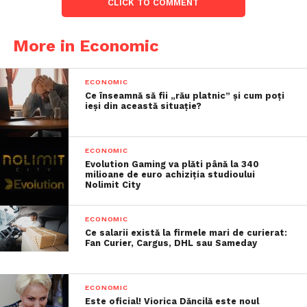
CLICK TO COMMENT
More in Economic
ECONOMIC
Ce înseamnă să fii „rău platnic” și cum poți
ieși din această situație?
ECONOMIC
Evolution Gaming va plăti până la 340
milioane de euro achiziția studioului
Nolimit City
ECONOMIC
Ce salarii există la firmele mari de curierat:
Fan Curier, Cargus, DHL sau Sameday
ECONOMIC
Este oficial! Viorica Dăncilă este noul