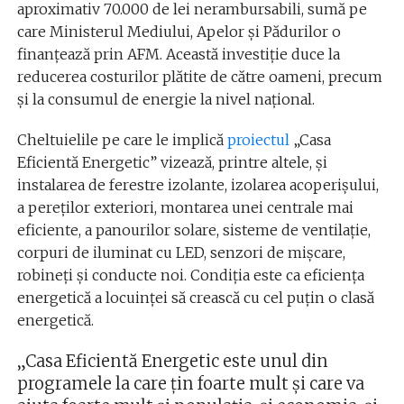
aproximativ 70.000 de lei nerambursabili, sumă pe
care Ministerul Mediului, Apelor şi Pădurilor o
finanţează prin AFM. Această investiție duce la
reducerea costurilor plătite de către oameni, precum
și la consumul de energie la nivel național.
Cheltuielile pe care le implică
proiectul
„Casa
Eficientă Energetic” vizează, printre altele, și
instalarea de ferestre izolante, izolarea acoperişului,
a pereţilor exteriori, montarea unei centrale mai
eficiente, a panourilor solare, sisteme de ventilaţie,
corpuri de iluminat cu LED, senzori de mişcare,
robineţi şi conducte noi. Condiția este ca eficienţa
energetică a locuinţei să crească cu cel puţin o clasă
energetică.
„Casa Eficientă Energetic este unul din
programele la care ţin foarte mult şi care va