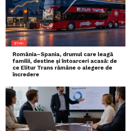
ȘTIRI
România–Spania, drumul care leagă
familii, destine și întoarceri acasă: de
ce Elitur Trans rămâne o alegere de
încredere