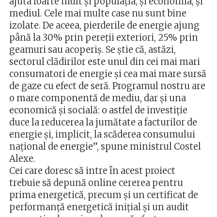
ajuta foarte mult şi populaţia, şi economia, şi
mediul. Cele mai multe case nu sunt bine
izolate. De aceea, pierderile de energie ajung
până la 30% prin pereţii exteriori, 25% prin
geamuri sau acoperiş. Se ştie că, astăzi,
sectorul clădirilor este unul din cei mai mari
consumatori de energie şi cea mai mare sursă
de gaze cu efect de seră. Programul nostru are
o mare componentă de mediu, dar şi una
economică şi socială: o astfel de investiţie
duce la reducerea la jumătate a facturilor de
energie şi, implicit, la scăderea consumului
naţional de energie”, spune ministrul Costel
Alexe.
Cei care doresc să intre în acest proiect
trebuie să depună online cererea pentru
prima energetică, precum și un certificat de
performanţă energetică iniţial şi un audit