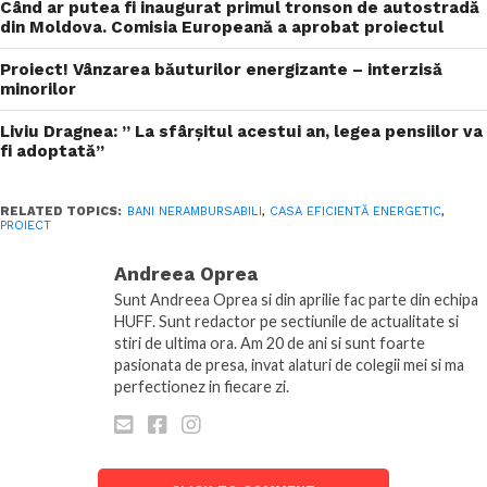
Când ar putea fi inaugurat primul tronson de autostradă
din Moldova. Comisia Europeană a aprobat proiectul
Proiect! Vânzarea băuturilor energizante – interzisă
minorilor
Liviu Dragnea: ” La sfârşitul acestui an, legea pensiilor va
fi adoptată”
RELATED TOPICS:
BANI NERAMBURSABILI
,
CASA EFICIENTĂ ENERGETIC
,
PROIECT
Andreea Oprea
Sunt Andreea Oprea si din aprilie fac parte din echipa
HUFF. Sunt redactor pe sectiunile de actualitate si
stiri de ultima ora. Am 20 de ani si sunt foarte
pasionata de presa, invat alaturi de colegii mei si ma
perfectionez in fiecare zi.