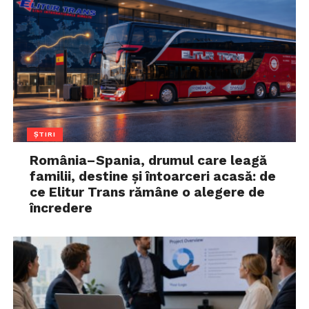
ȘTIRI
România–Spania, drumul care leagă
familii, destine și întoarceri acasă: de
ce Elitur Trans rămâne o alegere de
încredere