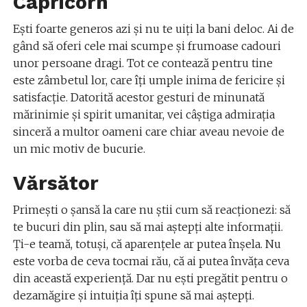
Capricorn
Ești foarte generos azi și nu te uiți la bani deloc. Ai de
gând să oferi cele mai scumpe și frumoase cadouri
unor persoane dragi. Tot ce contează pentru tine
este zâmbetul lor, care îți umple inima de fericire și
satisfacție. Datorită acestor gesturi de minunată
mărinimie şi spirit umanitar, vei câştiga admiraţia
sinceră a multor oameni care chiar aveau nevoie de
un mic motiv de bucurie.
Vărsător
Primești o șansă la care nu știi cum să reacționezi: să
te bucuri din plin, sau să mai aștepți alte informații.
Ți-e teamă, totuși, că aparențele ar putea înșela. Nu
este vorba de ceva tocmai rău, că ai putea învăța ceva
din această experiență. Dar nu ești pregătit pentru o
dezamăgire și intuiția îți spune să mai aștepți.