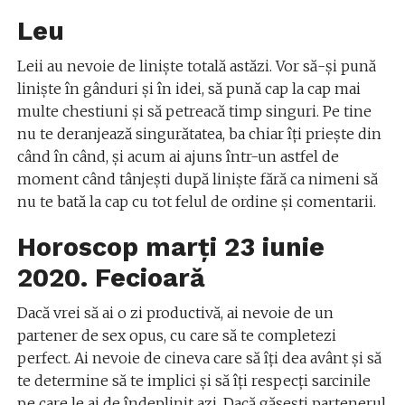
Leu
Leii au nevoie de liniște totală astăzi. Vor să-și pună
liniște în gânduri și în idei, să pună cap la cap mai
multe chestiuni și să petreacă timp singuri. Pe tine
nu te deranjează singurătatea, ba chiar îţi prieşte din
când în când, şi acum ai ajuns într-un astfel de
moment când tânjeşti după linişte fără ca nimeni să
nu te bată la cap cu tot felul de ordine și comentarii.
Horoscop marți 23 iunie
2020. Fecioară
Dacă vrei să ai o zi productivă, ai nevoie de un
partener de sex opus, cu care să te completezi
perfect. Ai nevoie de cineva care să îți dea avânt și să
te determine să te implici și să îți respecți sarcinile
pe care le ai de îndeplinit azi. Dacă găseşti partenerul