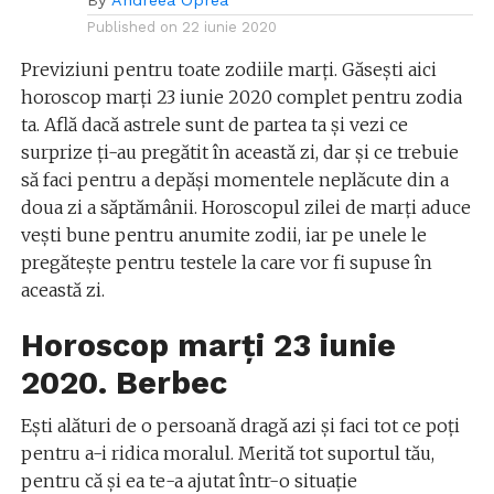
By
Andreea Oprea
Published on
22 iunie 2020
Previziuni pentru toate zodiile marți. Găsești aici
horoscop marți 23 iunie 2020 complet pentru zodia
ta. Află dacă astrele sunt de partea ta și vezi ce
surprize ți-au pregătit în această zi, dar și ce trebuie
să faci pentru a depăși momentele neplăcute din a
doua zi a săptămânii. Horoscopul zilei de marți aduce
vești bune pentru anumite zodii, iar pe unele le
pregătește pentru testele la care vor fi supuse în
această zi.
Horoscop marți 23 iunie
2020. Berbec
Ești alături de o persoană dragă azi și faci tot ce poți
pentru a-i ridica moralul. Merită tot suportul tău,
pentru că și ea te-a ajutat într-o situație