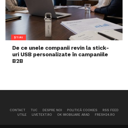
ȘTIRI
De ce unele companii revin la stick-
uri USB personalizate în campaniile
B2B
CONTACT
TUC
DESPRE NOI
POLITICĂ COOKIES
RSS FEED
UTILE
LIVETEXT.RO
OK IMOBILIARE ARAD
FRESH24.RO