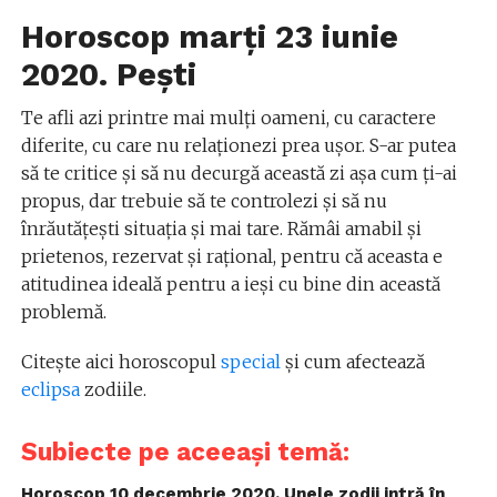
Horoscop marți 23 iunie
2020. Pești
Te afli azi printre mai mulți oameni, cu caractere
diferite, cu care nu relaționezi prea ușor. S-ar putea
să te critice și să nu decurgă această zi așa cum ți-ai
propus, dar trebuie să te controlezi și să nu
înrăutățești situația și mai tare. Rămâi amabil şi
prietenos, rezervat şi raţional, pentru că aceasta e
atitudinea ideală pentru a ieși cu bine din această
problemă.
Citește aici horoscopul
special
și cum afectează
eclipsa
zodiile.
Subiecte pe aceeași temă:
Horoscop 10 decembrie 2020. Unele zodii intră în