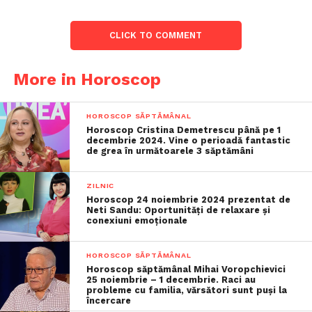
CLICK TO COMMENT
More in Horoscop
HOROSCOP SĂPTĂMÂNAL
Horoscop Cristina Demetrescu până pe 1
decembrie 2024. Vine o perioadă fantastic
de grea în următoarele 3 săptămâni
ZILNIC
Horoscop 24 noiembrie 2024 prezentat de
Neti Sandu: Oportunități de relaxare și
conexiuni emoționale
HOROSCOP SĂPTĂMÂNAL
Horoscop săptămânal Mihai Voropchievici
25 noiembrie – 1 decembrie. Raci au
probleme cu familia, vărsători sunt puși la
încercare