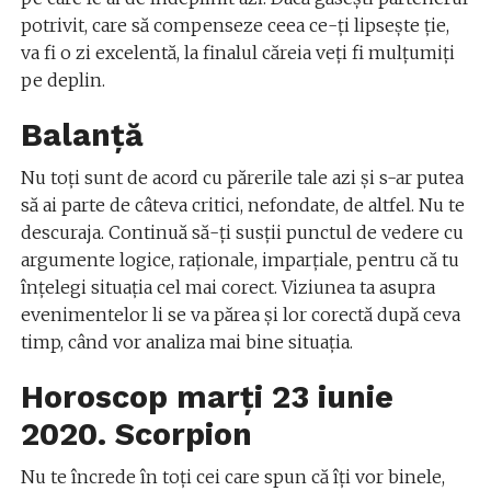
potrivit, care să compenseze ceea ce-ţi lipseşte ţie,
va fi o zi excelentă, la finalul căreia veți fi mulțumiți
pe deplin.
Balanță
Nu toți sunt de acord cu părerile tale azi și s-ar putea
să ai parte de câteva critici, nefondate, de altfel. Nu te
descuraja. Continuă să-ţi susţii punctul de vedere cu
argumente logice, raţionale, imparţiale, pentru că tu
înţelegi situaţia cel mai corect. Viziunea ta asupra
evenimentelor li se va părea și lor corectă după ceva
timp, când vor analiza mai bine situația.
Horoscop marți 23 iunie
2020. Scorpion
Nu te încrede în toți cei care spun că îți vor binele,