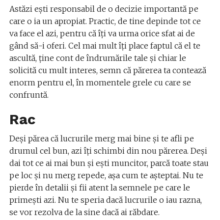
Astăzi ești responsabil de o decizie importantă pe
care o ia un apropiat. Practic, de tine depinde tot ce
va face el azi, pentru că îți va urma orice sfat ai de
gând să-i oferi. Cel mai mult îţi place faptul că el te
ascultă, ţine cont de îndrumările tale şi chiar le
solicită cu mult interes, semn că părerea ta contează
enorm pentru el, în momentele grele cu care se
confruntă.
Rac
Deși părea că lucrurile merg mai bine și te afli pe
drumul cel bun, azi îți schimbi din nou părerea. Deși
dai tot ce ai mai bun și ești muncitor, parcă toate stau
pe loc și nu merg repede, așa cum te așteptai. Nu te
pierde în detalii și fii atent la semnele pe care le
primești azi. Nu te speria dacă lucrurile o iau razna,
se vor rezolva de la sine dacă ai răbdare.