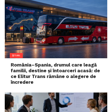
ȘTIRI
România–Spania, drumul care leagă
familii, destine și întoarceri acasă: de
ce Elitur Trans rămâne o alegere de
încredere