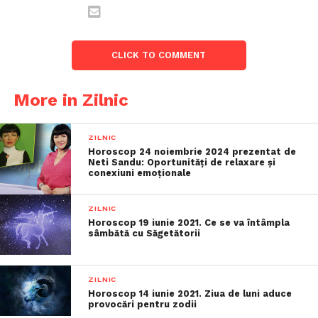
CLICK TO COMMENT
More in Zilnic
ZILNIC
Horoscop 24 noiembrie 2024 prezentat de
Neti Sandu: Oportunități de relaxare și
conexiuni emoționale
ZILNIC
Horoscop 19 iunie 2021. Ce se va întâmpla
sâmbătă cu Săgetătorii
ZILNIC
Horoscop 14 iunie 2021. Ziua de luni aduce
provocări pentru zodii