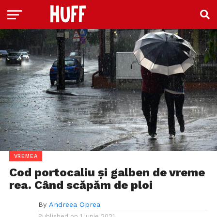
VREMEA
Cod portocaliu și galben de vreme
rea. Când scăpăm de ploi
By
Andreea Oprea
Published on
1 iunie 2021