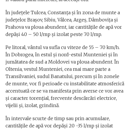
În județele Tulcea, Constanța și în zona de munte a
județelor Brașov, Sibiu, Vâlcea, Argeș, Dâmbovița și
Prahova va ploua abundent, iar cantitățile de apă vor
depăși 40 – 50 l/mp și izolat peste 70 l/mp.
Pe litoral, vântul va sufla cu viteze de 55 – 70 km/h.
În Dobrogea, în estul și nord-estul Munteniei și în
jumătatea de sud a Moldovei va ploua abundent. În
Oltenia, vestul Munteniei, cea mai mare parte a
Transilvaniei, sudul Banatului, precum și în zonele
de munte, vor fi perioade cu instabilitate atmosferică
accentuată ce se va manifesta prin averse ce vor avea
și caracter torențial, frecvente descărcări electrice,
vijelii și, izolat, grindină.
În intervale scurte de timp sau prin acumulare,
cantitățile de apă vor depăși 20 -35 l/mp și izolat