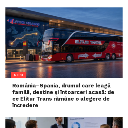
ȘTIRI
România–Spania, drumul care leagă
familii, destine și întoarceri acasă: de
ce Elitur Trans rămâne o alegere de
încredere