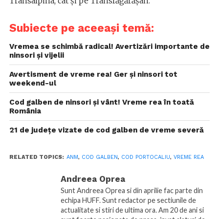
Transalpina, cât și pe Transfăgărășan.
Subiecte pe aceeași temă:
Vremea se schimbă radical! Avertizări importante de
ninsori și vijelii
Avertisment de vreme rea! Ger și ninsori tot
weekend-ul
Cod galben de ninsori și vânt! Vreme rea în toată
România
21 de județe vizate de cod galben de vreme severă
RELATED TOPICS:
ANM
,
COD GALBEN
,
COD PORTOCALIU
,
VREME REA
Andreea Oprea
Sunt Andreea Oprea si din aprilie fac parte din
echipa HUFF. Sunt redactor pe sectiunile de
actualitate si stiri de ultima ora. Am 20 de ani si