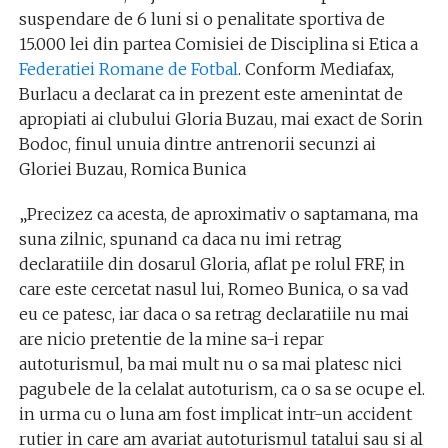
suspendare de 6 luni si o penalitate sportiva de
15.000 lei din partea Comisiei de Disciplina si Etica a
Federatiei Romane de Fotbal
. Conform Mediafax,
Burlacu a declarat ca in prezent este amenintat de
apropiati ai clubului Gloria Buzau, mai exact de Sorin
Bodoc, finul unuia dintre antrenorii secunzi ai
Gloriei Buzau, Romica Bunica
„Precizez ca acesta, de aproximativ o saptamana, ma
suna zilnic, spunand ca daca nu imi retrag
declaratiile din dosarul Gloria, aflat pe rolul FRF, in
care este cercetat nasul lui, Romeo Bunica, o sa vad
eu ce patesc, iar daca o sa retrag declaratiile nu mai
are nicio pretentie de la mine sa-i repar
autoturismul, ba mai mult nu o sa mai platesc nici
pagubele de la celalat autoturism, ca o sa se ocupe el.
in urma cu o luna am fost implicat intr-un accident
rutier in care am avariat autoturismul tatalui sau si al