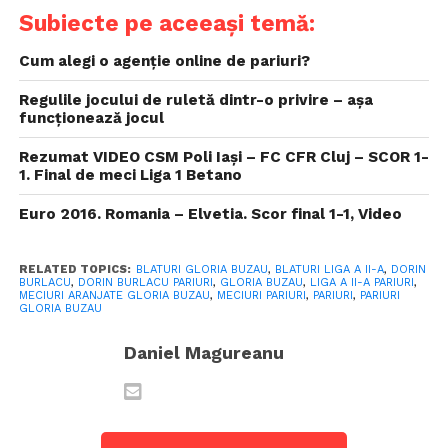
Subiecte pe aceeași temă:
Cum alegi o agenție online de pariuri?
Regulile jocului de ruletă dintr-o privire – așa
funcționează jocul
Rezumat VIDEO CSM Poli Iași – FC CFR Cluj – SCOR 1-
1. Final de meci Liga 1 Betano
Euro 2016. Romania – Elvetia. Scor final 1-1, Video
RELATED TOPICS:
BLATURI GLORIA BUZAU
,
BLATURI LIGA A II-A
,
DORIN
BURLACU
,
DORIN BURLACU PARIURI
,
GLORIA BUZAU
,
LIGA A II-A PARIURI
,
MECIURI ARANJATE GLORIA BUZAU
,
MECIURI PARIURI
,
PARIURI
,
PARIURI
GLORIA BUZAU
Daniel Magureanu