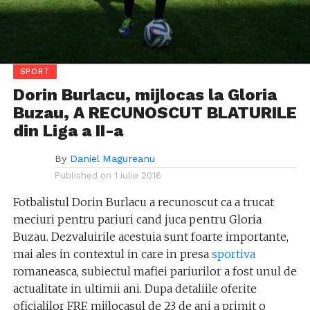
SPORT
Dorin Burlacu, mijlocas la Gloria
Buzau, A RECUNOSCUT BLATURILE
din Liga a II-a
By
Daniel Magureanu
Published on
1 iulie 2016
Fotbalistul Dorin Burlacu a recunoscut ca a trucat
meciuri pentru pariuri cand juca pentru Gloria
Buzau. Dezvaluirile acestuia sunt foarte importante,
mai ales in contextul in care in presa
sportiva
romaneasca, subiectul mafiei pariurilor a fost unul de
actualitate in ultimii ani. Dupa detaliile oferite
oficialilor FRF, mijlocasul de 23 de ani a primit o