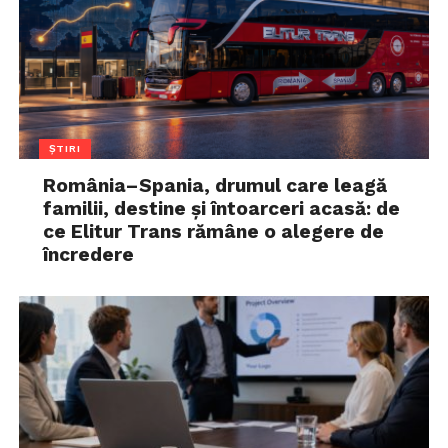
ȘTIRI
România–Spania, drumul care leagă
familii, destine și întoarceri acasă: de
ce Elitur Trans rămâne o alegere de
încredere