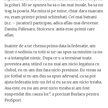
la goluri. Mi se spunea ba sa o las mai moale, ba sa nu
trag la poarta. Ma mira si pe mine, chiar daca marcam
eu, eram printre primii schimbati. Cei mai batrani
(n.r. – jucatori) participau, adica aflau mai devreme:
Danita, Palimaru, Stoicescu. astia erau primii care
aflau.
Inainte de a ne chema prima data la federatie, am
tinut o sedinta cu totii si ne-au spus sa mintim ca nu
s-a intamplat nimic. Dupa ce s-a terminat toata
povestea asta, stiind ca nu mai am nicio legatura cu
clubul, eu m-am dus fara nicio presiune. Eu vreau sa
joc fotbal si m-am dus sa spun adevarul, ca sa pot
ajuta federatia intr-un fel si eu sa nu am nicio treaba.
Asa este, eu nu am avut nicio treaba si am fost
suspendat din cauza lor”, a precizat Burlacu pentru
ProSport.