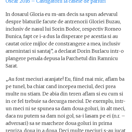
Oscar 2016 – Castigatorii la casele de pariuri
In dosarul Gloria eu m-am decis sa spun adevarul
despre blaturile facute de antrenorii Gloriei Buzau,
inclusiv de nasul lui Sorin Bodoc, respectiv Romeo
Bunica, fapt ce i-a dus la disperare pe acestia si au
cautat orice mijloc de constrangere a mea, inclusiv
amenintari si santaj”, a declarat Dorin Burlacu intr-o
plangere penala depusa la Parchetul din Ramnicu
Sarat.
„Au fost meciuri aranjate! Eu, fiind mai mic, aflam ba
pe tunel, ba chiar cand incepea meciul, deci prea
multe nu stiam. De abia din teren aflam si eu cum si
in ce fel trebuie sa decurga meciul. De exemplu, intr-
un meci ni se spunea sa dam doua goluri, in alt meci,
daca nu putem sa dam noi gol, sa-i lasam pe ei (n.r. –
adversari) sa se marcheze doua goluri in prima
repriza, doua in a doua. Deci multe meciuri s-au jucat