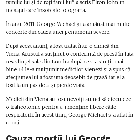
familia lui şi de toţi fanii lui”, a scris Elton John în
mesajul care însoţeşte fotografia.
În anul 2011, George Michael și-a amânat mai multe
concerte din cauza unei penumonii severe.
După acest anunț, a fost tratat într-o clinică din
Viena. Artistul a susţinut o conferinţă de presă în faţa
reşedinţei sale din Londra după ce s-a simțit mai
bine. El le-a mulţumit medicilor vienezi şi a spus că
afecţiunea lui a fost una deosebit de gravă, iar el a
fost la un pas de a-şi pierde viaţa.
Medicii din Viena au fost nevoiţi atunci să efectueze
o traheotomie pentru a-i menţine libere căile
respiratorii. În acest timp, George Michael s-a aflat în
comă.
Cauza morții lui George