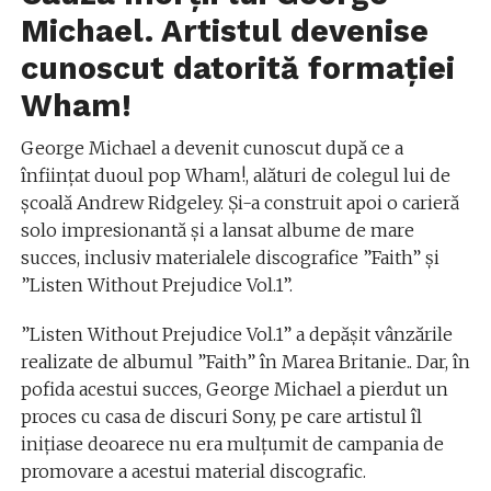
Michael. Artistul devenise
cunoscut datorită formației
Wham!
George Michael a devenit cunoscut după ce a
înfiinţat duoul pop Wham!, alături de colegul lui de
şcoală Andrew Ridgeley. Şi-a construit apoi o carieră
solo impresionantă şi a lansat albume de mare
succes, inclusiv materialele discografice ”Faith” şi
”Listen Without Prejudice Vol.1”.
”Listen Without Prejudice Vol.1” a depăşit vânzările
realizate de albumul ”Faith” în Marea Britanie.. Dar, în
pofida acestui succes, George Michael a pierdut un
proces cu casa de discuri Sony, pe care artistul îl
iniţiase deoarece nu era mulţumit de campania de
promovare a acestui material discografic.