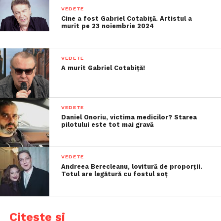
VEDETE
Cine a fost Gabriel Cotabiță. Artistul a
murit pe 23 noiembrie 2024
VEDETE
A murit Gabriel Cotabiță!
VEDETE
Daniel Onoriu, victima medicilor? Starea
pilotului este tot mai gravă
VEDETE
Andreea Berecleanu, lovitură de proporții.
Totul are legătură cu fostul soț
Citește și