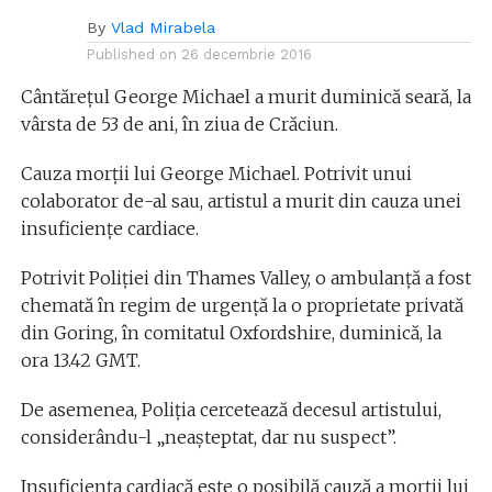
By
Vlad Mirabela
Published on
26 decembrie 2016
Cântăreţul George Michael a murit duminică seară, la
vârsta de 53 de ani, în ziua de Crăciun.
Cauza morții lui George Michael. Potrivit unui
colaborator de-al sau, artistul a murit din cauza unei
insuficiențe cardiace.
Potrivit Poliţiei din Thames Valley, o ambulanţă a fost
chemată în regim de urgenţă la o proprietate privată
din Goring, în comitatul Oxfordshire, duminică, la
ora 13.42 GMT.
De asemenea, Poliţia cercetează decesul artistului,
considerându-l „neaşteptat, dar nu suspect”.
Insuficienţa cardiacă este o posibilă cauză a morţii lui