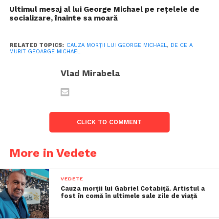
Ultimul mesaj al lui George Michael pe rețelele de
socializare, înainte sa moară
RELATED TOPICS:
CAUZA MORȚII LUI GEORGE MICHAEL
,
DE CE A
MURIT GEOARGE MICHAEL
Vlad Mirabela
CLICK TO COMMENT
More in Vedete
VEDETE
Cauza morții lui Gabriel Cotabiță. Artistul a
fost în comă în ultimele sale zile de viață