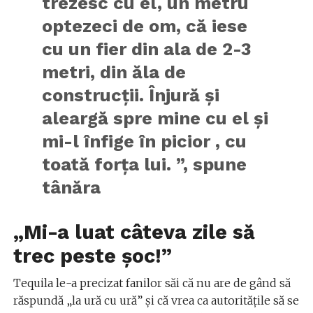
trezesc cu el, un metru
optezeci de om, că iese
cu un fier din ala de 2-3
metri, din ăla de
construcții. Înjură și
aleargă spre mine cu el și
mi-l înfige în picior , cu
toată forța lui. ”, spune
tânăra
„Mi-a luat câteva zile să
trec peste șoc!”
Tequila le-a precizat fanilor săi că nu are de gând să
răspundă „la ură cu ură” și că vrea ca autoritățile să se