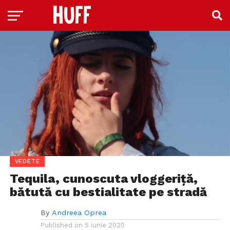
VEDETE
Tequila, cunoscuta vloggeriță,
bătută cu bestialitate pe stradă
By
Andreea Oprea
Published on
5 iunie 2020