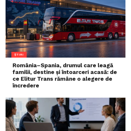
ȘTIRI
România–Spania, drumul care leagă
familii, destine și întoarceri acasă: de
ce Elitur Trans rămâne o alegere de
încredere