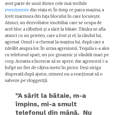
avut parte de unul dintre cele mai teribile
evenimente
din viața ei. În timp ce parca mașina, a
lovit marmura din fața blocului în care locuiește.
Atunci, un dezvoltator imobiliar care se ocupa de
acel bloc a răbufnit și a sărit la bătaie. Tânăra se afla
atunci cu un prieten, care a fost și el, la rândul lui,
agresat. Omul i-a chemat la mașina lui, după care a
năvălit asupra lor. În urma agresiunii, Tequila s-a ales
cu telefonul spart, un șoc groaznic și vânătăi mari pe
corp. Aceasta a încercar să se apere, dar agresorul i-a
înfipt un fier de câțiva metri în picior. Deși striga
disperată după ajutor, nimeni nu a reacționat să o
salveze pe vloggeriță.
”A sărit la bătaie, m-a
împins, mi-a smult
telefonul din mână. Nu