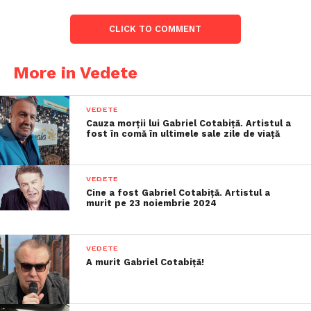
CLICK TO COMMENT
More in Vedete
VEDETE
Cauza morții lui Gabriel Cotabiță. Artistul a
fost în comă în ultimele sale zile de viață
VEDETE
Cine a fost Gabriel Cotabiță. Artistul a
murit pe 23 noiembrie 2024
VEDETE
A murit Gabriel Cotabiță!