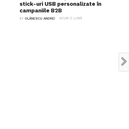
stick-uri USB personalizate în
campaniile B2B
ACUM O LUNĂ
BY
OLĂNESCU ANDREI