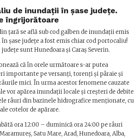
iu de inundații în șase județe.
e îngrijorătoare
in țară se află sub cod galben de inundații emis
ă în șase județe a fost emis chiar cod portocaliu!
e județe sunt Hunedoara și Caraș Severin.
ionează că în orele următoare s-ar putea
ri importante pe versanţi, torenţi şi pâraie și
e râurile mici. În urma acestor fenomene cauzate
le vor apărea inundaţii locale şi creşteri de debite
ele râuri din bazinele hidrografice menţionate, cu
 ale cotelor de apărare.
mbătă ora 12:00 – duminică ora 24:00 pe râuri
j, Maramureş, Satu Mare, Arad, Hunedoara, Alba,