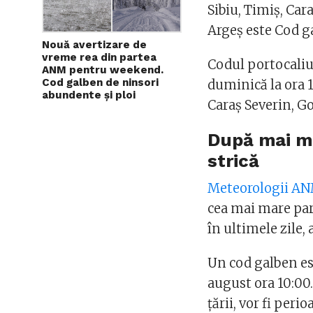
Sibiu, Timiş, Cara
Argeş este Cod g
Nouă avertizare de
vreme rea din partea
Codul portocaliu 
ANM pentru weekend.
Cod galben de ninsori
duminică la ora 1
abundente și ploi
Caraş Severin, Go
După mai mu
strică
Meteorologii A
cea mai mare part
în ultimele zile,
Un cod galben est
august ora 10:00
țării, vor fi peri