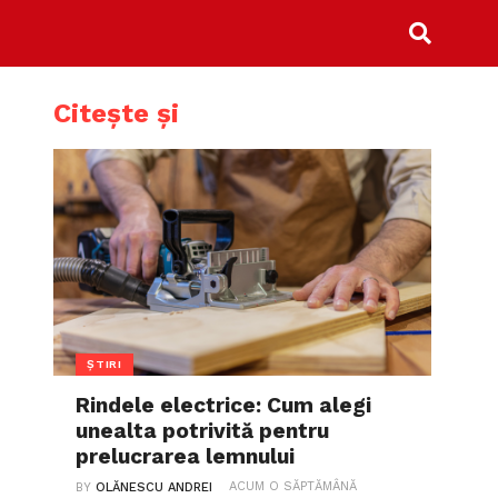
Citește și
ȘTIRI
Rindele electrice: Cum alegi
unealta potrivită pentru
prelucrarea lemnului
ACUM O SĂPTĂMÂNĂ
BY
OLĂNESCU ANDREI