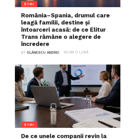
ȘTIRI
România–Spania, drumul care
leagă familii, destine și
întoarceri acasă: de ce Elitur
Trans rămâne o alegere de
încredere
ACUM O LUNĂ
BY
OLĂNESCU ANDREI
ȘTIRI
De ce unele companii revin la