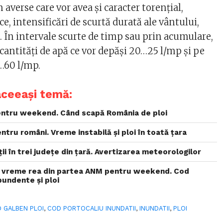
 averse care vor avea și caracter torențial,
ce, intensificări de scurtă durată ale vântului,
nă. În intervale scurte de timp sau prin acumulare,
 cantități de apă ce vor depăși 20…25 l/mp și pe
0…60 l/mp.
aceeași temă:
ntru weekend. Când scapă România de ploi
ntru români. Vreme instabilă și ploi în toată țara
ii în trei județe din țară. Avertizarea meteorologilor
e vreme rea din partea ANM pentru weekend. Cod
bundente și ploi
 GALBEN PLOI
,
COD PORTOCALIU INUNDATII
,
INUNDATII
,
PLOI