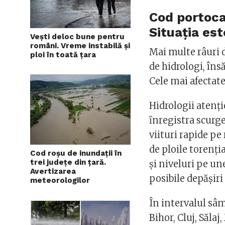
Cod portocal
Situația est
Vești deloc bune pentru
români. Vreme instabilă și
Mai multe râuri d
ploi în toată țara
de hidrologi, îns
Cele mai afectat
Hidrologii atenț
ȋnregistra scurge
viituri rapide p
de ploile torenția
Cod roșu de inundații în
trei județe din țară.
şi niveluri pe un
Avertizarea
posibile depăşiri
meteorologilor
În intervalul sâ
Bihor, Cluj, Săla