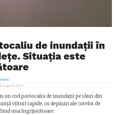
ocaliu de inundații în
ețe. Situația este
ătoare
Bosioc
15 august 2020
s un cod portocaliu de inundații pe râuri din
unță viituri rapide, cu depășiri ale cotelor de
 fiind una îngrijorătoare.