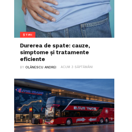
ȘTIRI
Durerea de spate: cauze,
simptome și tratamente
eficiente
ACUM 3 SĂPTĂMÂNI
BY
OLĂNESCU ANDREI