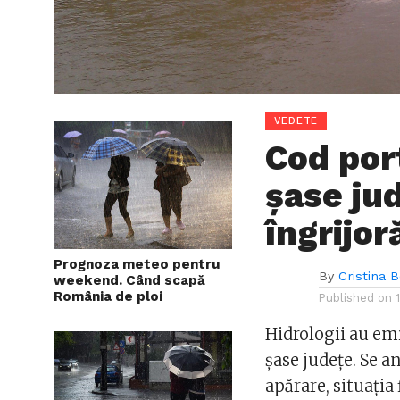
VEDETE
Cod port
șase jud
îngrijor
Prognoza meteo pentru
By
Cristina 
weekend. Când scapă
România de ploi
Published on
Hidrologii au emi
șase județe. Se an
apărare, situația