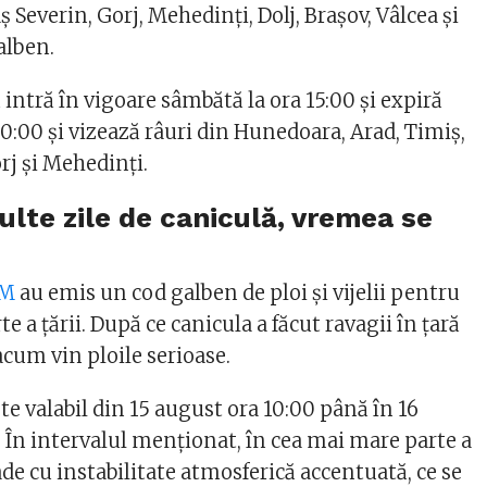
ş Severin, Gorj, Mehedinţi, Dolj, Braşov, Vâlcea și
alben.
intră în vigoare sâmbătă la ora 15:00 și expiră
0:00 și vizează râuri din Hunedoara, Arad, Timiş,
rj şi Mehedinţi.
lte zile de caniculă, vremea se
NM
au emis un cod galben de ploi și vijelii pentru
e a țării. După ce canicula a făcut ravagii în țară
 acum vin ploile serioase.
e valabil din 15 august ora 10:00 până în 16
. În intervalul menționat, în cea mai mare parte a
oade cu instabilitate atmosferică accentuată, ce se