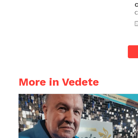
C
C
More in Vedete