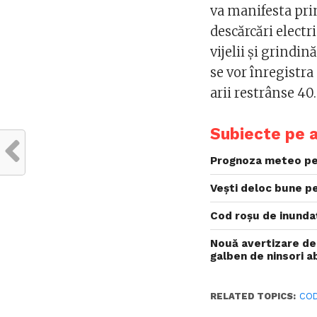
va manifesta prin
descărcări electri
vijelii și grindi
se vor înregistra
arii restrânse 4
Subiecte pe 
Prognoza meteo pe
Vești deloc bune pe
Cod roșu de inundaț
Nouă avertizare d
galben de ninsori a
RELATED TOPICS:
COD