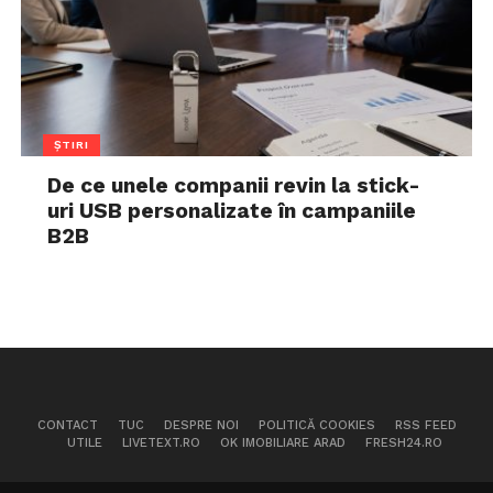
ȘTIRI
De ce unele companii revin la stick-
uri USB personalizate în campaniile
B2B
CONTACT
TUC
DESPRE NOI
POLITICĂ COOKIES
RSS FEED
UTILE
LIVETEXT.RO
OK IMOBILIARE ARAD
FRESH24.RO