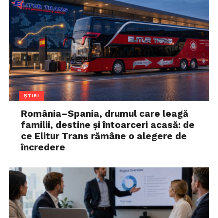
ȘTIRI
România–Spania, drumul care leagă
familii, destine și întoarceri acasă: de
ce Elitur Trans rămâne o alegere de
încredere