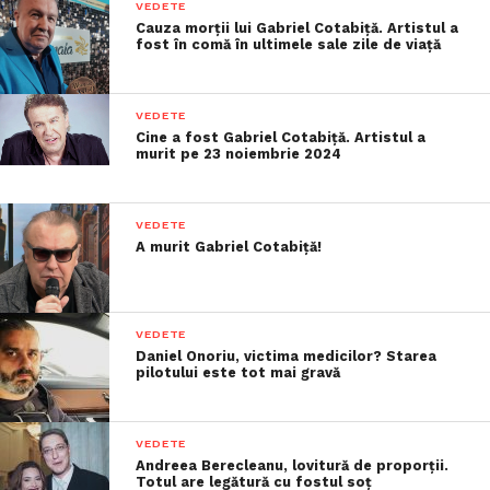
VEDETE
Cauza morții lui Gabriel Cotabiță. Artistul a
fost în comă în ultimele sale zile de viață
VEDETE
Cine a fost Gabriel Cotabiță. Artistul a
murit pe 23 noiembrie 2024
VEDETE
A murit Gabriel Cotabiță!
VEDETE
Daniel Onoriu, victima medicilor? Starea
pilotului este tot mai gravă
VEDETE
Andreea Berecleanu, lovitură de proporții.
Totul are legătură cu fostul soț