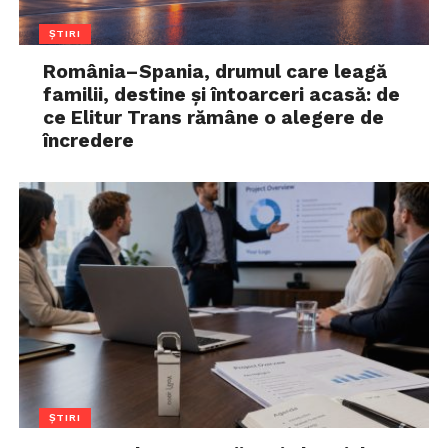
ȘTIRI
România–Spania, drumul care leagă
familii, destine și întoarceri acasă: de
ce Elitur Trans rămâne o alegere de
încredere
ȘTIRI