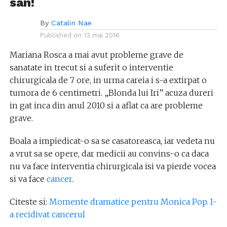
san!
By
Catalin Nae
Published on
13 mai 2016
Mariana Rosca a mai avut probleme grave de
sanatate in trecut si a suferit o interventie
chirurgicala de 7 ore, in urma careia i s-a extirpat o
tumora de 6 centimetri. „Blonda lui Iri” acuza dureri
in gat inca din anul 2010 si a aflat ca are probleme
grave.
Boala a impiedicat-o sa se casatoreasca, iar vedeta nu
a vrut sa se opere, dar medicii au convins-o ca daca
nu va face interventia chirurgicala isi va pierde vocea
si va face
cancer
.
Citeste si:
Momente dramatice pentru Monica Pop. I-
a recidivat cancerul