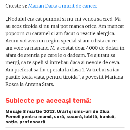
Citeste si:
Marian Darta a murit de cancer
„Nodulul era cat pumnul si nu-mi venea sa cred. Mi-
au scos tiroida si nu mai pot manca orice. Am mancat
popcorn cu caramel si am facut o reactie alergica.
Acum voi avea un regim special si am o lista cu ce
am voie sa mananc. M-a costat doar 4000 de dolari in
afara de atentia pe care le o dadeam. Te ajutatu sa
mergi, sa te speli si intrebau daca ai nevoie de ceva.
Am preferat sa fiu operata la clasa 1. Va trebui sa iau
pastile toata viata, pentru tiroida”
,
a povestit Mariana
Rosca la Antena Stars.
Subiecte pe aceeași temă:
Mesaje 8 martie 2023. Urări și sms-uri de Ziua
Femeii pentru mamă, soră, soacră, iubită, bunică,
soție, profesoară