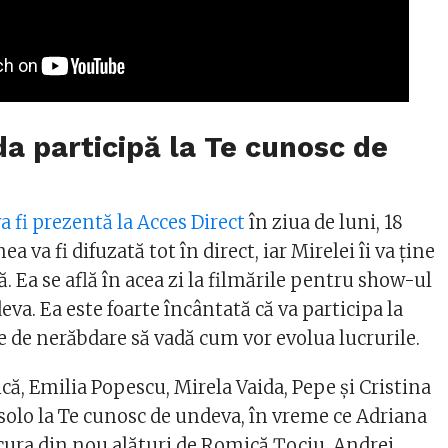
da participă la Te cunosc de
a fi prezentă la Acces Direct
în ziua de luni, 18
a va fi difuzată tot în direct, iar Mirelei îi va ține
. Ea se află în acea zi la filmările pentru show-ul
va. Ea este foarte încântată că va participa la
e de nerăbdare să vadă cum vor evolua lucrurile.
ă, Emilia Popescu, Mirela Vaida, Pepe şi Cristina
 solo la Te cunosc de undeva, în vreme ce Adriana
cura din nou alături de Romică Ţociu, Andrei