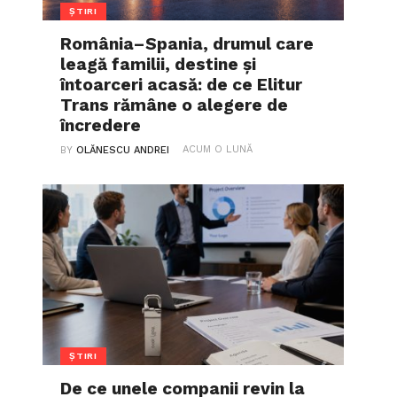
ȘTIRI
România–Spania, drumul care
leagă familii, destine și
întoarceri acasă: de ce Elitur
Trans rămâne o alegere de
încredere
ACUM O LUNĂ
BY
OLĂNESCU ANDREI
ȘTIRI
De ce unele companii revin la