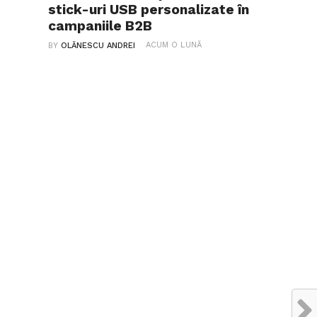
stick-uri USB personalizate în
campaniile B2B
ACUM O LUNĂ
BY
OLĂNESCU ANDREI