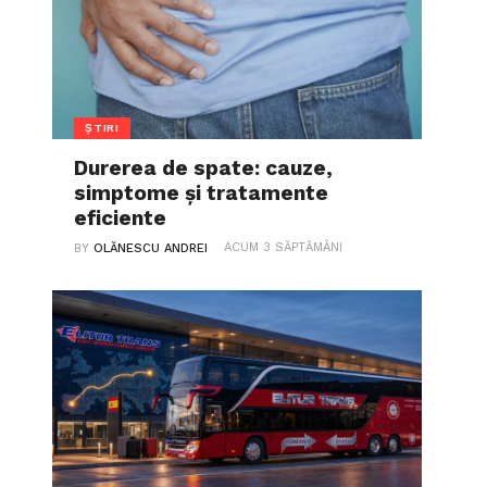
ȘTIRI
Durerea de spate: cauze,
simptome și tratamente
eficiente
ACUM 3 SĂPTĂMÂNI
BY
OLĂNESCU ANDREI