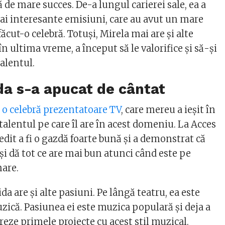
ă de mare succes. De-a lungul carierei sale, ea a
ai interesante emisiuni, care au avut un mare
făcut-o celebră. Totuși, Mirela mai are și alte
în ultima vreme, a început să le valorifice și să-și
alentul.
da s-a apucat de cântat
e o celebră prezentatoare TV
, care mereu a ieșit în
alentul pe care îl are în acest domeniu. La Acces
vedit a fi o gazdă foarte bună și a demonstrat că
i dă tot ce are mai bun atunci când este pe
mare.
da are și alte pasiuni. Pe lângă teatru, ea este
uzică. Pasiunea ei este muzica populară și deja a
eze primele proiecte cu acest stil muzical.