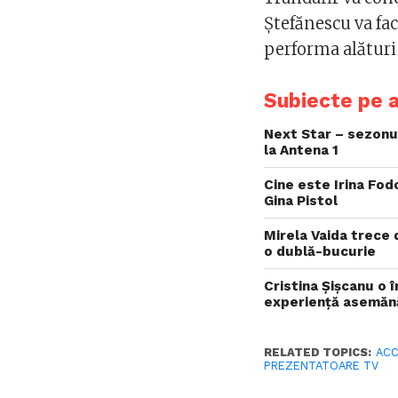
Ştefănescu va fac
performa alături
Subiecte pe 
Next Star – sezonul
la Antena 1
Cine este Irina Fod
Gina Pistol
Mirela Vaida trece 
o dublă-bucurie
Cristina Șișcanu o 
experiență asemăn
RELATED TOPICS:
ACC
PREZENTATOARE TV