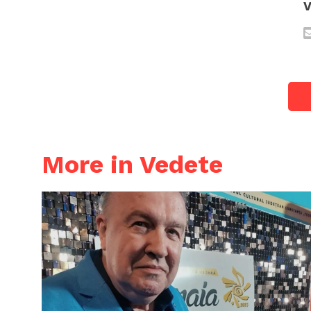
V
More in Vedete