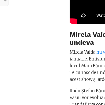
Mirela Vai
undeva
Mirela Vaida
nu v
ianuarie. Emisiune
locul Mara Bănică
Te cunosc de unde
acest show și ard
Radu Ştefan Bănic
Vasiu vor evolua
Trandafir va con