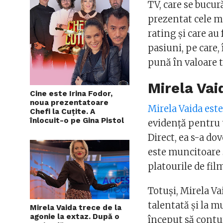
TV, care se bucur
prezentat cele m
rating și care au 
pasiuni, pe care, 
pună în valoare t
Mirela Vai
Cine este Irina Fodor,
noua prezentatoare
Mirela Vaida est
Chefi la Cuțite. A
înlocuit-o pe Gina Pistol
evidență pentru t
Direct, ea s-a do
este muncitoare ș
platourile de fil
Totuși, Mirela Vai
talentată și la m
Mirela Vaida trece de la
agonie la extaz. După o
început să contur