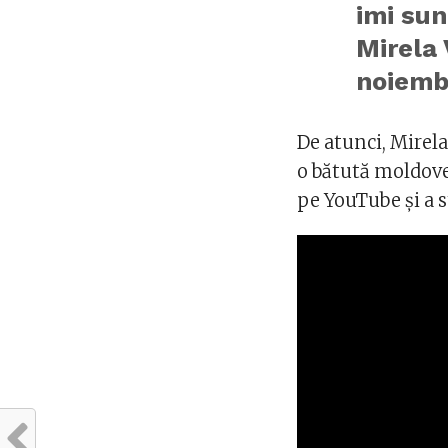
imi sun
Mirela 
noiembr
De atunci, Mirela 
o bătută moldoven
pe YouTube și a s