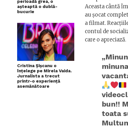
perioadă grea, o
Aceasta cântă împ
așteaptă o dublă-
bucurie
au șocat complet 
a filmat. Reacții
contul de sociali
care o apreciază.
„Minun
minunat
Cristina Șișcanu o
înțelege pe Mirela Vaida.
vacant
Jurnalista a trecut
printr-o experiență
asemănătoare
videocl
bun!! M
toata s
Multum