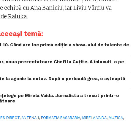
e echipă cu Ana Baniciu, iar Liviu Vârciu va
 de Raluka.
aceeași temă:
 10. Când are loc prima ediție a show-ului de talente de
or, noua prezentatoare Chefi la Cuțite. A înlocuit-o pe
de la agonie la extaz. După o perioadă grea, o așteaptă
înțelege pe Mirela Vaida. Jurnalista a trecut printr-o
ătoare
ES DIRECT
,
ANTENA 1
,
FORMATIA BASARABIA
,
MIRELA VAIDA
,
MUZICA
,