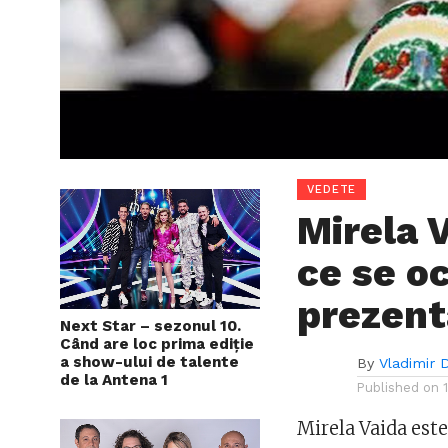
VEDETE
Mirela V
ce se o
prezent
Next Star – sezonul 10.
Când are loc prima ediție
a show-ului de talente
By
Vladimir 
de la Antena 1
Published on
Mirela Vaida est