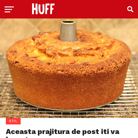
STIL
Aceasta prajitura de post iti va