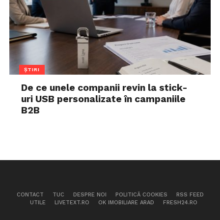
ȘTIRI
De ce unele companii revin la stick-
uri USB personalizate în campaniile
B2B
CONTACT
TUC
DESPRE NOI
POLITICĂ COOKIES
RSS FEED
UTILE
LIVETEXT.RO
OK IMOBILIARE ARAD
FRESH24.RO