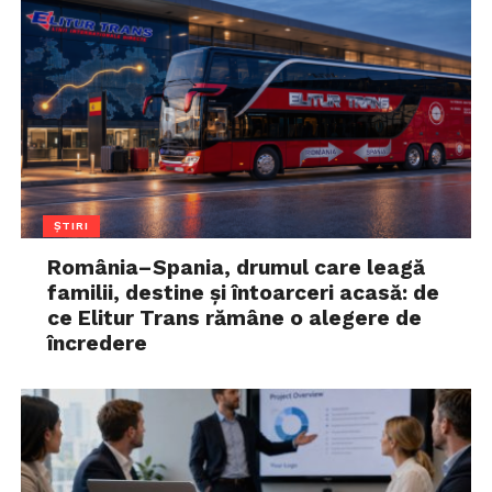
ȘTIRI
România–Spania, drumul care leagă
familii, destine și întoarceri acasă: de
ce Elitur Trans rămâne o alegere de
încredere