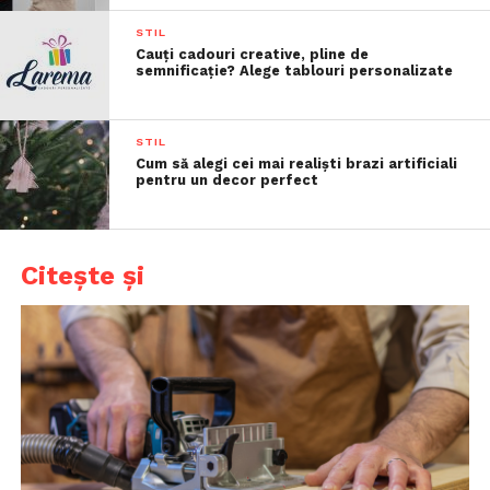
STIL
Cauți cadouri creative, pline de
semnificație? Alege tablouri personalizate
STIL
Cum să alegi cei mai realiști brazi artificiali
pentru un decor perfect
Citește și