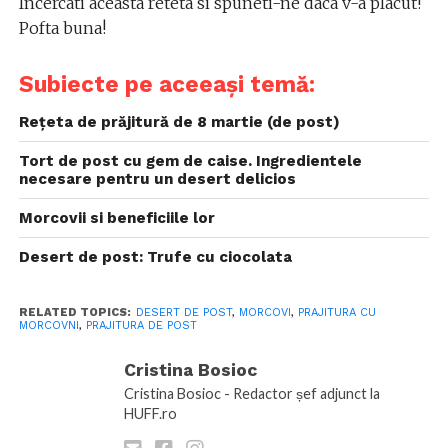
Incercati aceasta reteta si spuneti-ne daca v-a placut!
Pofta buna!
Subiecte pe aceeași temă:
Rețeta de prăjitură de 8 martie (de post)
Tort de post cu gem de caise. Ingredientele
necesare pentru un desert delicios
Morcovii si beneficiile lor
Desert de post: Trufe cu ciocolata
RELATED TOPICS:
DESERT DE POST
,
MORCOVI
,
PRAJITURA CU
MORCOVNI
,
PRAJITURA DE POST
Cristina Bosioc
Cristina Bosioc - Redactor șef adjunct la
HUFF.ro