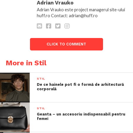
Adrian Vrauko
Adrian Vrauko este project managerul site-ului
huff.ro Contact: adrian@huff.ro
CLICK TO COMMENT
More in Stil
STIL
De ce hainele pot fi o formă de arhitectură
corporală
STIL
Geanta – un accesoriu indispensabil pentru
femei