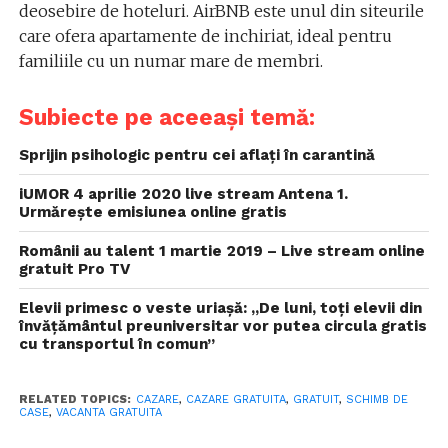
deosebire de hoteluri. AirBNB este unul din siteurile
care ofera apartamente de inchiriat, ideal pentru
familiile cu un numar mare de membri.
Subiecte pe aceeași temă:
Sprijin psihologic pentru cei aflați în carantină
iUMOR 4 aprilie 2020 live stream Antena 1.
Urmărește emisiunea online gratis
Românii au talent 1 martie 2019 – Live stream online
gratuit Pro TV
Elevii primesc o veste uriașă: „De luni, toți elevii din
învățământul preuniversitar vor putea circula gratis
cu transportul în comun”
RELATED TOPICS:
CAZARE
,
CAZARE GRATUITA
,
GRATUIT
,
SCHIMB DE
CASE
,
VACANTA GRATUITA