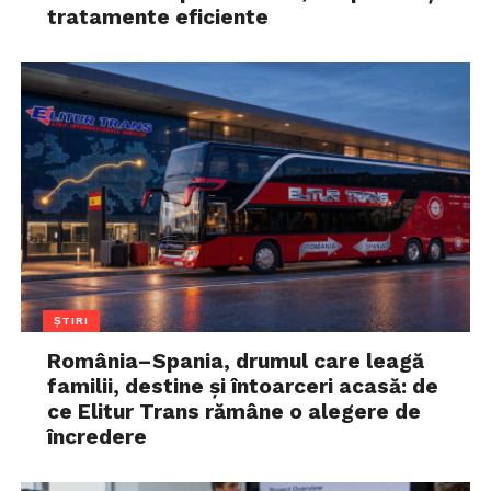
tratamente eficiente
ȘTIRI
România–Spania, drumul care leagă
familii, destine și întoarceri acasă: de
ce Elitur Trans rămâne o alegere de
încredere