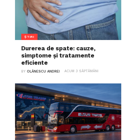
ȘTIRI
Durerea de spate: cauze,
simptome și tratamente
eficiente
ACUM 3 SĂPTĂMÂNI
BY
OLĂNESCU ANDREI