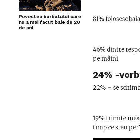
Povestea barbatului care
81% folosesc baia 
nu a mai facut baie de 20
de ani
46% dintre respon
pe mâini
24% -vorbe
22% – se schimbă
19% trimite mesa
timp ce stau pe 