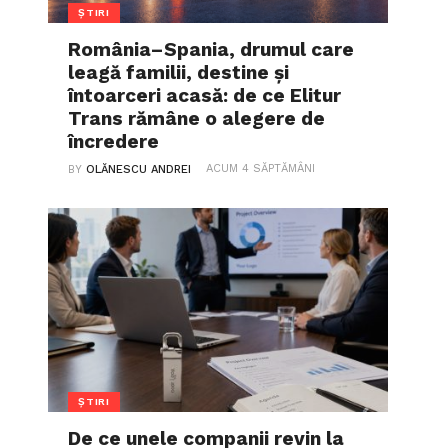
ȘTIRI
România–Spania, drumul care
leagă familii, destine și
întoarceri acasă: de ce Elitur
Trans rămâne o alegere de
încredere
ACUM 4 SĂPTĂMÂNI
BY
OLĂNESCU ANDREI
ȘTIRI
De ce unele companii revin la