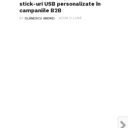
stick-uri USB personalizate în
campaniile B2B
ACUM O LUNĂ
BY
OLĂNESCU ANDREI