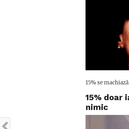
15% se machiază
15% doar i
nimic