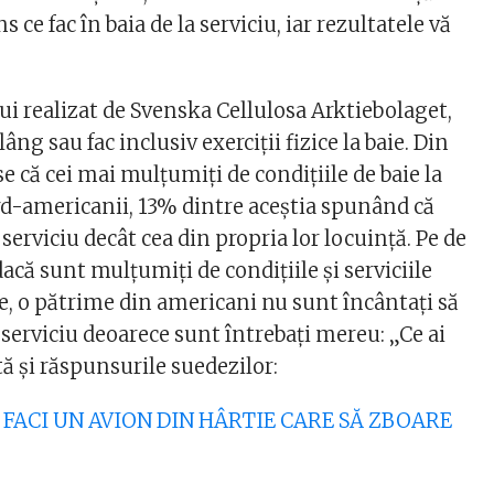
s ce fac în baia de la serviciu, iar rezultatele vă
ui realizat de Svenska Cellulosa Arktiebolaget,
âng sau fac inclusiv exerciții fizice la baie. Din
se că cei mai mulțumiți de condițiile de baie la
rd-americanii, 13% dintre aceștia spunând că
 serviciu decât cea din propria lor locuință. Pe de
dacă sunt mulțumiți de condițiile și serviciile
ie, o pătrime din americani nu sunt încântați să
 serviciu deoarece sunt întrebați mereu: „Ce ai
ată și răspunsurile suedezilor:
M FACI UN AVION DIN HÂRTIE CARE SĂ ZBOARE