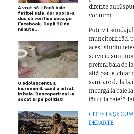
diferite au răspun
A vrut să-i facă baie
fetiței sale, dar apoi s-a
vor uimi.
dus să verifice ceva pe
Facebook. După 20 de
Potrivit sondajul
minute…
muncitorii râd, pl
acest studiu reie
serviciu sunt no
preferă baia de la
altă parte, chiar 
sanitare de la ba
O adolescenta a
incremenit cand a intrat
meargă la baie la
in baie. Descoperirea i-a
făcut la baie?”. I
socat si pe politisti
CITEȘTE ȘI: CU
DEPARTE