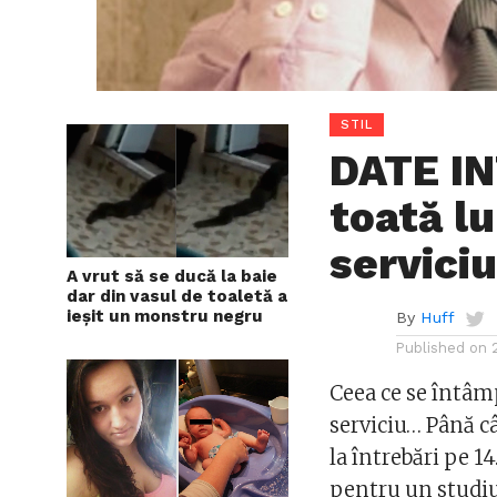
STIL
DATE I
toată lu
servici
A vrut să se ducă la baie
dar din vasul de toaletă a
ieșit un monstru negru
By
Huff
Published on
Ceea ce se întâmp
serviciu… Până câ
la întrebări pe 14
pentru un studiu 