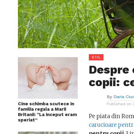
STIL
Despre 
copii: 
By
Daria Ciu
Cine schimba scutece in
Published on
familia regala a Marii
Britanii: “La inceput eram
Pe piata din Rom
speriat”
carucioare pentr
pentru copii
3 i