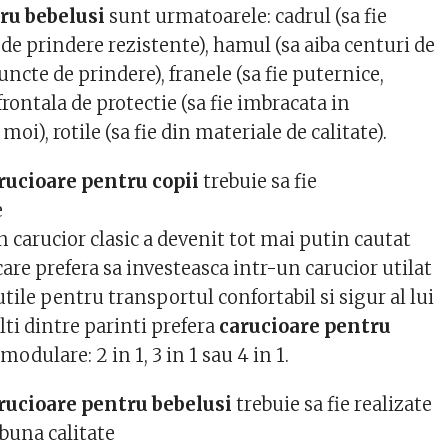
ru bebelusi
sunt urmatoarele: cadrul (sa fie
de prindere rezistente), hamul (sa aiba centuri de
uncte de prindere), franele (sa fie puternice,
frontala de protectie (sa fie imbracata in
moi), rotile (sa fie din materiale de calitate).
rucioare pentru copii
trebuie sa fie
e
 carucior clasic a devenit tot mai putin cautat
 care prefera sa investeasca intr-un carucior utilat
utile pentru transportul confortabil si sigur al lui
ti dintre parinti prefera
carucioare pentru
odulare: 2 in 1, 3 in 1 sau 4 in 1.
rucioare pentru bebelusi
trebuie sa fie realizate
 buna calitate