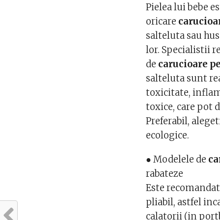
Pielea lui bebe es
oricare
carucioa
salteluta sau hus
lor. Specialistii
de
carucioare p
salteluta sunt re
toxicitate, infla
toxice, care pot 
Preferabil, aleg
ecologice.
● Modelele de
ca
rabateze
Este recomandat
pliabil, astfel i
calatorii (in port