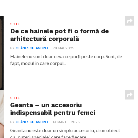
STIL
De ce hainele pot fi o formă de
arhitectură corporală
BY
OLĂNESCU ANDREI
28 MAI 2025
Hainele nu sunt doar ceva ce porți peste corp. Sunt, de
fapt, modul în care corpul...
STIL
Geanta – un accesoriu
indispensabil pentru femei
BY
OLĂNESCU ANDREI
13 MARTIE 2025
Geanta nu este doar un simplu accesoriu, ci un obiect
cu „puteri speciale” care face fiecare...