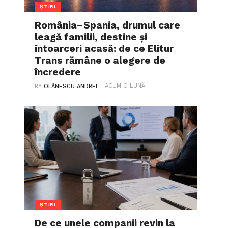
ȘTIRI
România–Spania, drumul care
leagă familii, destine și
întoarceri acasă: de ce Elitur
Trans rămâne o alegere de
încredere
ACUM O LUNĂ
BY
OLĂNESCU ANDREI
ȘTIRI
De ce unele companii revin la