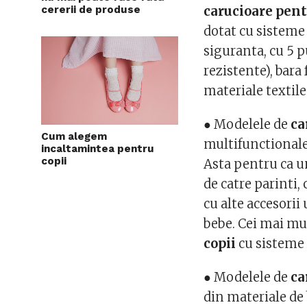
cererii de produse
carucioare pent
dotat cu sisteme 
siguranta, cu 5 p
rezistente), bara 
materiale textile 
● Modelele de
ca
Cum alegem
multifunctional
incaltamintea pentru
copii
Asta pentru ca un
de catre parinti,
cu alte accesorii 
bebe. Cei mai mul
copii
cu sisteme m
● Modelele de
ca
din materiale de