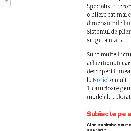
Specialistii rec
o pliere cat mai 
dimensiunile lui 
Sistemul de pliere
singura mana.
Sunt multe lucru
achizitionati
car
descoperi lumea i
la
Noriel
o multim
1, carucioare geme
modelele colorate
Subiecte pe 
Cine schimba scutec
speriat”