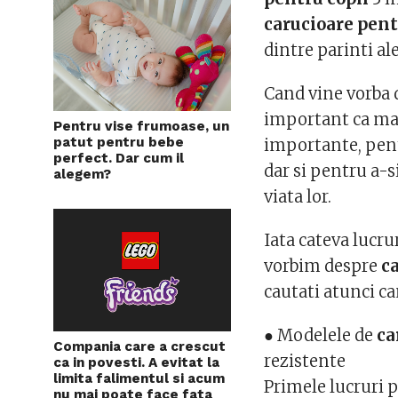
carucioare pent
dintre parinti al
Cand vine vorba 
important ca mami
Pentru vise frumoase, un
patut pentru bebe
importante, pentr
perfect. Dar cum il
dar si pentru a-s
alegem?
viata lor.
Iata cateva lucru
vorbim despre
c
cautati atunci ca
● Modelele de
ca
Compania care a crescut
rezistente
ca in povesti. A evitat la
limita falimentul si acum
Primele lucruri p
nu mai poate face fata