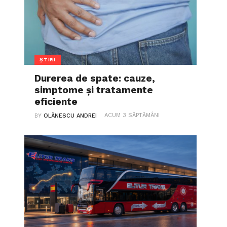
ȘTIRI
Durerea de spate: cauze,
simptome și tratamente
eficiente
ACUM 3 SĂPTĂMÂNI
BY
OLĂNESCU ANDREI