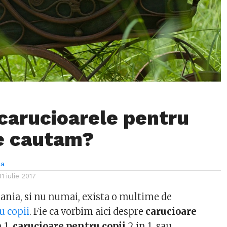
carucioarele pentru
ce cautam?
ca
31 iulie 2017
ania, si nu numai, exista o multime de
u copii
. Fie ca vorbim aici despre
carucioare
n 1,
carucioare pentru copii
2 in 1, sau