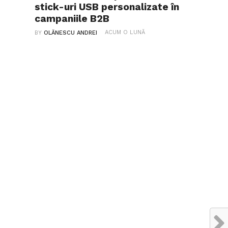
stick-uri USB personalizate în
campaniile B2B
ACUM O LUNĂ
BY
OLĂNESCU ANDREI