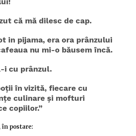
ui!
zut că mă dilesc de cap.
t in pijama, era ora prânzului
 cafeaua nu mi-o băusem încă.
-i cu prânzul.
oții în vizită, fiecare cu
nțe culinare și mofturi
ce copiilor.”
în postare: