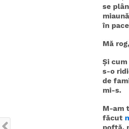
se plân
miaună,
în pace
Mă rog,
Și cum 
s-o rid
de fami
mi-s.
M-am tr
făcut
m
poftă, 