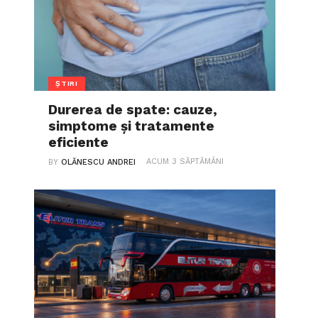
ȘTIRI
Durerea de spate: cauze,
simptome și tratamente
eficiente
ACUM 3 SĂPTĂMÂNI
BY
OLĂNESCU ANDREI