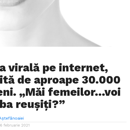
 virală pe internet,
uită de aproape 30.000
ni. „Măi femeilor…voi
ba reușiți?”
 Aștefănoaiei
16 februarie 2021