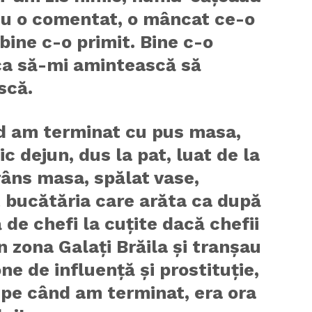
nu o comentat, o mâncat ce-o
 bine c-o primit. Bine c-o
 ca să-mi amintească să
scă.
d am terminat cu pus masa,
ic dejun, dus la pat, luat de la
râns masa, spălat vase,
 bucătăria care arăta ca după
ă de chefi la cuțite dacă chefii
n zona Galați Brăila și tranșau
ne de influență și prostituție,
 pe când am terminat, era ora