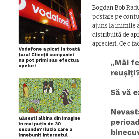
Bogdan Bob Radul
postare pe contul
ajuns la inimile a
distribuită de ap
aprecieri. Ce o fa
Vodafone a picat în toată
țara! Clienții companiei
nu pot primi sau efectua
„Măi f
apeluri
reușiți
Să vă e
Nevast
Găsești albina din imagine
perioad
în mai puțin de 30
secunde? Iluzia care a
binecu
înnebunit internetul