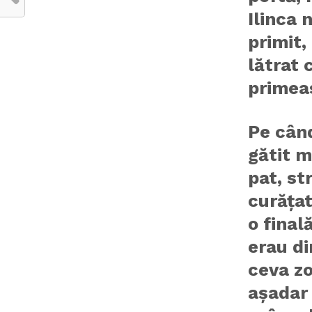
Ilinca 
primit,
lătrat
primea
Pe cân
gătit m
pat, st
curățat
o final
erau di
ceva zo
așadar