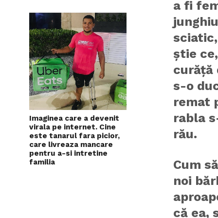
a fi fe
junghiu
sciatic
știe ce
curăță 
s-o duc
remat 
rabla s
Imaginea care a devenit
virala pe internet. Cine
rău.
este tanarul fara picior,
care livreaza mancare
pentru a-si intretine
Cum să
familia
noi băr
aproape
că ea, 