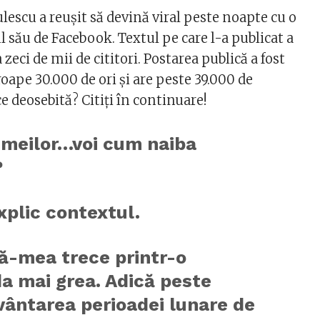
escu a reușit să devină viral peste noapte cu o
 său de Facebook. Textul pe care l-a publicat a
 zeci de mii de cititori. Postarea publică a fost
roape 30.000 de ori și are peste 39.000 de
ce deosebită? Citiți în continuare!
emeilor…voi cum naiba
?
xplic contextul.
ă-mea trece printr-o
a mai grea. Adică peste
vântarea perioadei lunare de