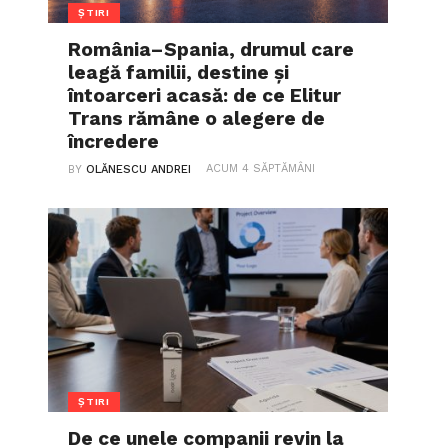
ȘTIRI
România–Spania, drumul care
leagă familii, destine și
întoarceri acasă: de ce Elitur
Trans rămâne o alegere de
încredere
ACUM 4 SĂPTĂMÂNI
BY
OLĂNESCU ANDREI
ȘTIRI
De ce unele companii revin la