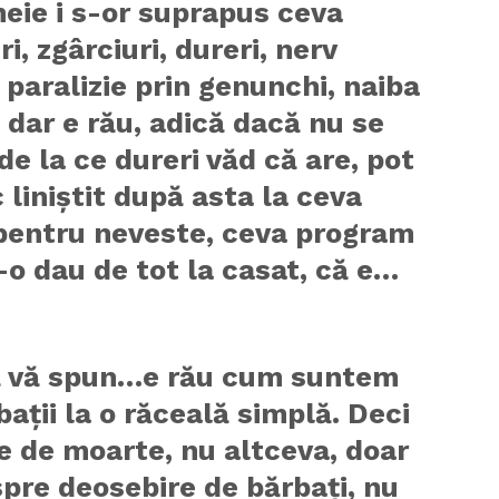
meie i s-or suprapus ceva
ri, zgârciuri, dureri, nerv
, paralizie prin genunchi, naiba
, dar e rău, adică dacă nu se
de la ce dureri văd că are, pot
 liniștit după asta la ceva
pentru neveste, ceva program
-o dau de tot la casat, că e…
 vă spun…e rău cum suntem
bații la o răceală simplă. Deci
 de moarte, nu altceva, doar
spre deosebire de bărbați, nu