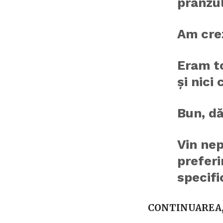
prânzul
Am cre
Eram to
și nici
Bun, dă
Vin nep
preferi
specifi
CONTINUAREA, 