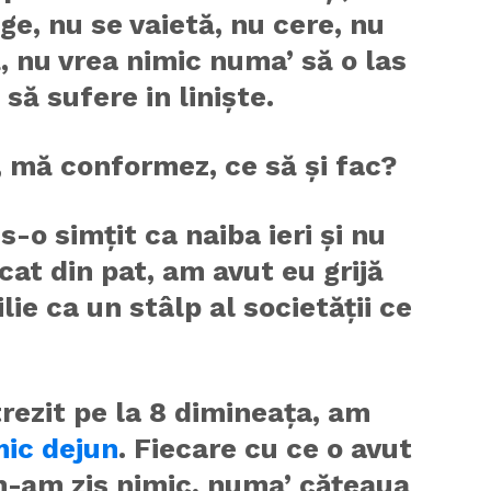
ge, nu se vaietă, nu cere, nu
 nu vrea nimic numa’ să o las
 să sufere in liniște.
 mă conformez, ce să și fac?
s-o simțit ca naiba ieri și nu
icat din pat, am avut eu grijă
lie ca un stâlp al societății ce
ezit pe la 8 dimineața, am
ic dejun
. Fiecare cu ce o avut
n-am zis nimic, numa’ cățeaua