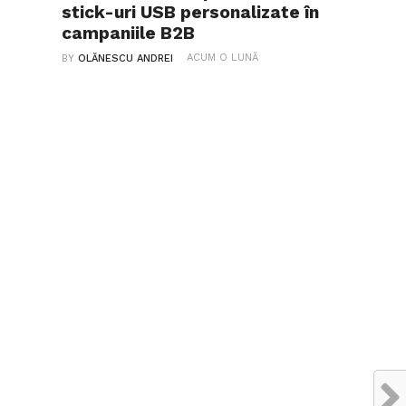
stick-uri USB personalizate în
campaniile B2B
ACUM O LUNĂ
BY
OLĂNESCU ANDREI