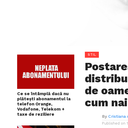
STIL
Postarea
distrib
de oame
Ce se întâmplă dacă nu
cum nai
plătești abonamentul la
telefon Orange,
Vodafone, Telekom +
taxe de reziliere
By
Cristiana
Published on