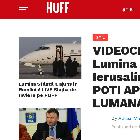
ȘTIRI
STIL
VIDEOC
Lumina 
Ierusal
Lumina Sfântă a ajuns în
POTI AP
România! LIVE Slujba de
Inviere pe HUFF
LUMAN
By
Adrian Vr
Published on