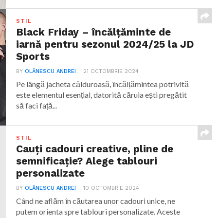
STIL
Black Friday – încălțăminte de
iarnă pentru sezonul 2024/25 la JD
Sports
BY
OLĂNESCU ANDREI
21 OCTOMBRIE 2024
Pe lângă jacheta călduroasă, încălțămintea potrivită
este elementul esențial, datorită căruia ești pregătit
să faci față...
STIL
Cauți cadouri creative, pline de
semnificație? Alege tablouri
personalizate
BY
OLĂNESCU ANDREI
10 OCTOMBRIE 2024
Când ne aflăm în căutarea unor cadouri unice, ne
putem orienta spre tablouri personalizate. Aceste