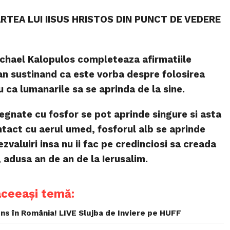
ARTEA LUI IISUS HRISTOS DIN PUNCT DE VEDERE
ichael Kalopulos completeaza afirmatiile
an sustinand ca este vorba despre folosirea
u ca lumanarile sa se aprinda de la sine.
gnate cu fosfor se pot aprinde singure si asta
ntact cu aerul umed, fosforul alb se aprinde
zvaluiri insa nu ii fac pe credinciosi sa creada
, adusa an de an de la Ierusalim.
aceeași temă:
ns în România! LIVE Slujba de Inviere pe HUFF