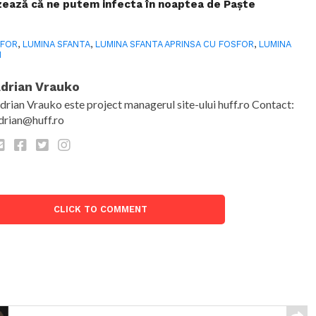
zează că ne putem infecta în noaptea de Paște
SFOR
,
LUMINA SFANTA
,
LUMINA SFANTA APRINSA CU FOSFOR
,
LUMINA
M
drian Vrauko
drian Vrauko este project managerul site-ului huff.ro Contact:
drian@huff.ro
CLICK TO COMMENT