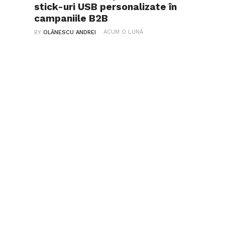
stick-uri USB personalizate în
campaniile B2B
ACUM O LUNĂ
BY
OLĂNESCU ANDREI