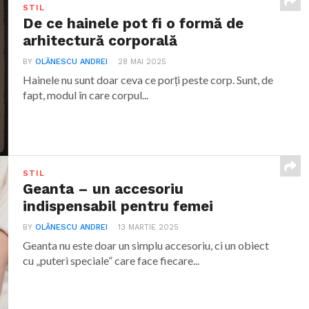
STIL
De ce hainele pot fi o formă de
arhitectură corporală
BY
OLĂNESCU ANDREI
28 MAI 2025
Hainele nu sunt doar ceva ce porți peste corp. Sunt, de
fapt, modul în care corpul...
STIL
Geanta – un accesoriu
indispensabil pentru femei
BY
OLĂNESCU ANDREI
13 MARTIE 2025
Geanta nu este doar un simplu accesoriu, ci un obiect
cu „puteri speciale” care face fiecare...