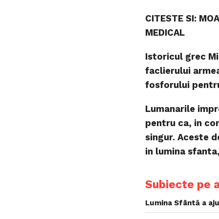
CITESTE SI: MO
MEDICAL
Istoricul grec M
faclierului arme
fosforului pentr
Lumanarile impre
pentru ca, in co
singur. Aceste de
in lumina sfanta
Subiecte pe 
Lumina Sfântă a aju