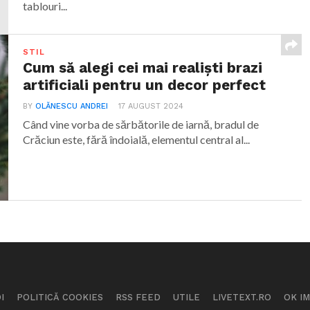
tablouri...
STIL
Cum să alegi cei mai realiști brazi
artificiali pentru un decor perfect
BY
OLĂNESCU ANDREI
17 AUGUST 2024
Când vine vorba de sărbătorile de iarnă, bradul de
Crăciun este, fără îndoială, elementul central al...
I
POLITICĂ COOKIES
RSS FEED
UTILE
LIVETEXT.RO
OK I