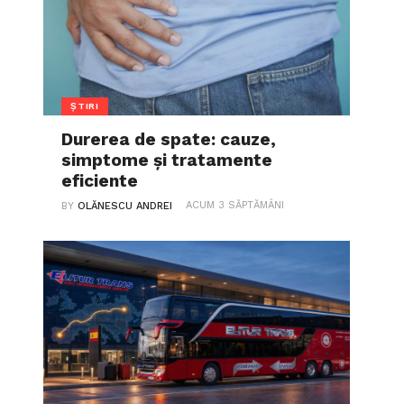
ȘTIRI
Durerea de spate: cauze,
simptome și tratamente
eficiente
ACUM 3 SĂPTĂMÂNI
BY
OLĂNESCU ANDREI