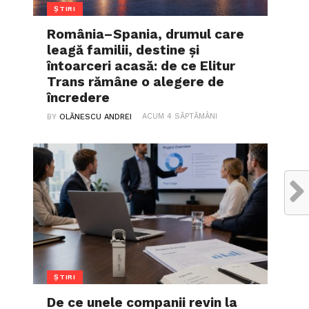
ȘTIRI
România–Spania, drumul care
leagă familii, destine și
întoarceri acasă: de ce Elitur
Trans rămâne o alegere de
încredere
ACUM 4 SĂPTĂMÂNI
BY
OLĂNESCU ANDREI
ȘTIRI
De ce unele companii revin la