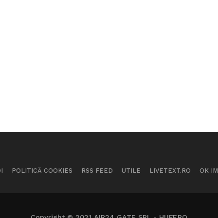
I
POLITICĂ COOKIES
RSS FEED
UTILE
LIVETEXT.RO
OK I
Copyright © 2021 AIR24 GATE SRL - HUFF.RO