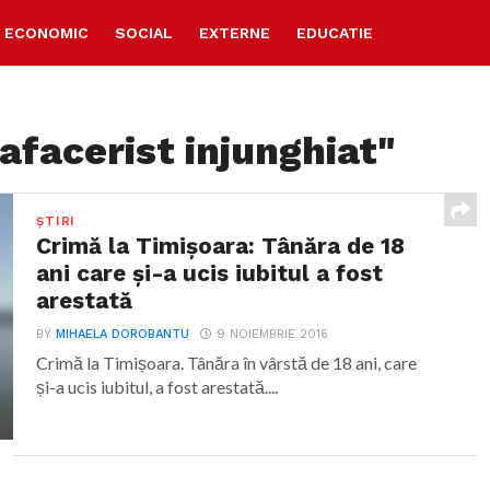
ECONOMIC
SOCIAL
EXTERNE
EDUCATIE
afacerist injunghiat"
ȘTIRI
Crimă la Timișoara: Tânăra de 18
ani care și-a ucis iubitul a fost
arestată
BY
MIHAELA DOROBANTU
9 NOIEMBRIE 2016
Crimă la Timișoara. Tânăra în vârstă de 18 ani, care
și-a ucis iubitul, a fost arestată....