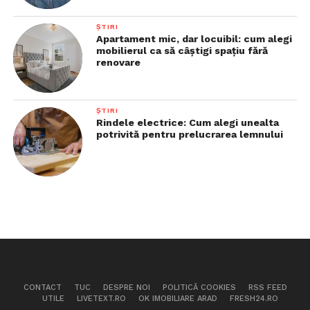
ȘTIRI
Apartament mic, dar locuibil: cum alegi
mobilierul ca să câștigi spațiu fără
renovare
ȘTIRI
Rindele electrice: Cum alegi unealta
potrivită pentru prelucrarea lemnului
CONTACT
TUC
DESPRE NOI
POLITICĂ COOKIES
RSS FEED
UTILE
LIVETEXT.RO
OK IMOBILIARE ARAD
FRESH24.RO